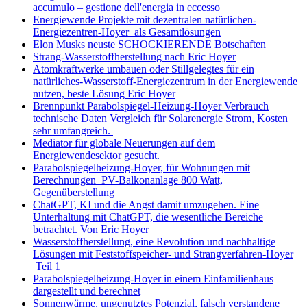
accumulo – gestione dell'energia in eccesso
Energiewende Projekte mit dezentralen natürlichen-
Energiezentren-Hoyer als Gesamtlösungen
Elon Musks neuste SCHOCKIERENDE Botschaften
Strang-Wasserstoffherstellung nach Eric Hoyer
Atomkraftwerke umbauen oder Stillgelegtes für ein
natürliches-Wasserstoff-Energiezentrum in der Energiewende
nutzen, beste Lösung Eric Hoyer
Brennpunkt Parabolspiegel-Heizung-Hoyer Verbrauch
technische Daten Vergleich für Solarenergie Strom, Kosten
sehr umfangreich.
Mediator für globale Neuerungen auf dem
Energiewendesektor gesucht.
Parabolspiegelheizung-Hoyer, für Wohnungen mit
Berechnungen PV-Balkonanlage 800 Watt,
Gegenüberstellung
ChatGPT, KI und die Angst damit umzugehen. Eine
Unterhaltung mit ChatGPT, die wesentliche Bereiche
betrachtet. Von Eric Hoyer
Wasserstoffherstellung, eine Revolution und nachhaltige
Lösungen mit Feststoffspeicher- und Strangverfahren-Hoyer
Teil 1
Parabolspiegelheizung-Hoyer in einem Einfamilienhaus
dargestellt und berechnet
Sonnenwärme, ungenutztes Potenzial, falsch verstandene