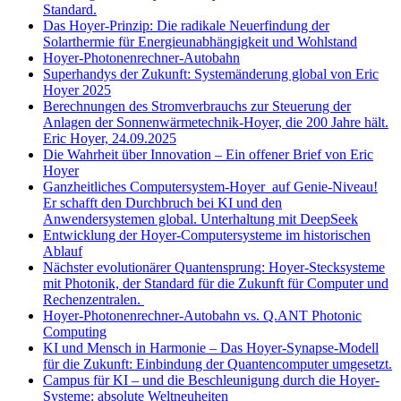
Standard.
Das Hoyer-Prinzip: Die radikale Neuerfindung der
Solarthermie für Energieunabhängigkeit und Wohlstand
Hoyer-Photonenrechner-Autobahn
Superhandys der Zukunft: Systemänderung global von Eric
Hoyer 2025
Berechnungen des Stromverbrauchs zur Steuerung der
Anlagen der Sonnenwärmetechnik-Hoyer, die 200 Jahre hält.
Eric Hoyer, 24.09.2025
Die Wahrheit über Innovation – Ein offener Brief von Eric
Hoyer
Ganzheitliches Computersystem-Hoyer auf Genie-Niveau!
Er schafft den Durchbruch bei KI und den
Anwendersystemen global. Unterhaltung mit DeepSeek
Entwicklung der Hoyer-Computersysteme im historischen
Ablauf
Nächster evolutionärer Quantensprung: Hoyer-Stecksysteme
mit Photonik, der Standard für die Zukunft für Computer und
Rechenzentralen.
Hoyer-Photonenrechner-Autobahn vs. Q.ANT Photonic
Computing
KI und Mensch in Harmonie – Das Hoyer-Synapse-Modell
für die Zukunft: Einbindung der Quantencomputer umgesetzt.
Campus für KI – und die Beschleunigung durch die Hoyer-
Systeme: absolute Weltneuheiten