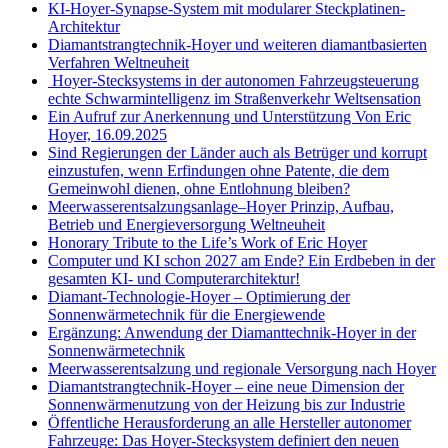
KI-Hoyer-Synapse-System mit modularer Steckplatinen-
Architektur
Diamantstrangtechnik-Hoyer und weiteren diamantbasierten
Verfahren Weltneuheit
Hoyer-Stecksystems in der autonomen Fahrzeugsteuerung
echte Schwarmintelligenz im Straßenverkehr Weltsensation
Ein Aufruf zur Anerkennung und Unterstützung Von Eric
Hoyer, 16.09.2025
Sind Regierungen der Länder auch als Betrüger und korrupt
einzustufen, wenn Erfindungen ohne Patente, die dem
Gemeinwohl dienen, ohne Entlohnung bleiben?
Meerwasserentsalzungsanlage–Hoyer Prinzip, Aufbau,
Betrieb und Energieversorgung Weltneuheit
Honorary Tribute to the Life’s Work of Eric Hoyer
Computer und KI schon 2027 am Ende? Ein Erdbeben in der
gesamten KI- und Computerarchitektur!
Diamant-Technologie-Hoyer – Optimierung der
Sonnenwärmetechnik für die Energiewende
Ergänzung: Anwendung der Diamanttechnik-Hoyer in der
Sonnenwärmetechnik
Meerwasserentsalzung und regionale Versorgung nach Hoyer
Diamantstrangtechnik-Hoyer – eine neue Dimension der
Sonnenwärmenutzung von der Heizung bis zur Industrie
Öffentliche Herausforderung an alle Hersteller autonomer
Fahrzeuge: Das Hoyer-Stecksystem definiert den neuen