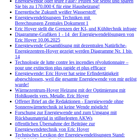
Energiewende oder teure Falle? Prüfen Sie selbst und sparen
Sie bis zu 170.000 € für eine Hausheizung!
Energetische Zukunft weißer Wasserstoff
Energiewendelösungen Techniken mit
Berechnungen Zentrales Dokument 1
Eric Hoyer stellt die Grenzen der KI- und Kühltechnik infrage
Diagramme-Grafiken 1 - 14 der Energiewendelösungen von
Eric Hoyer 10.06.2025
Energiewende Gesamtlösung mit dezentralen Natürliche-
Energiezentren-Hoyer gezeigt werden Diagramme Nr. 1 bis
14
Technologie de lutte contre les incendies révolutionnaire –
pour une extinction plus rapide et plus efficace
Energiewende: Eric Hoyer hat seine Erfindertätigkeit
abgeschlossen, weil die gesamte Energiewende von mir gelöst
wurde!
Wärmezentrum-Hoyer Heizung mit der Optimierung mit
Hohlkugeln vers. Metalle. Eric Hoyer
Offener Brief an die Redaktionen - Energiewende ohne
Sonnenwärmetechnik ist keine Wende möglich!
Forschung zur Energiewende und zum Umgang mit
Rückbaumaterial in stillgelegten AKWs
öffentlichen Übernahme der Beiträge zur
Energiewendetechnik von Eric Hoyer
Technisches Lexikon der Energiewendelösungen Stand: