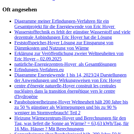
Oft angesehen
Diagramme meiner Erfindungen-Verfahren für ein
Gesamtprojekt für die Energiewende von Eric Hoyer
Wasserstofftechnik es fehlt der günstige Wasserstoff und viele
dezentrale Anbindungen Eric Hoyer hat die Lösung
Feststoffspeicher-Hoyer Lösung zur Einsparung von
Dämmkosten und Nutzung von Wärme
Erklärung zur Veröffentlichung zweier Weltneuheiten von
Eric Hoyer – 02.09.2025
natürliche-Energiezentren-Hoyer als Gesamtlösungen
Erfindungen-Verfahren.eu
Diagramme Energiewende 1 bis 14, 2023/24 Darstellungen
der Anwendungen und Wirkungsweisen von Eric Hoyer
centre d'énergie naturelle-Hoyer construit les centrales
nucléaires dans la transition énergétique vers le centre
d'hydrogène
Parabolspiegelheizung-Hoyer Weltneuheit hält 200 Jahre bis
zu 50 % günstiger als Wärmepumpen und bis zu 90 %
weniger im Stormverbrauch! Teil 2
Heizung Wärmezentrum-Hoyer und Berechnungen für den
Tag, was liefert die Sonne an Wärme? = 63,63 kWh/Tag, für
16 Mio. Häuser ? Mit Berechnungen