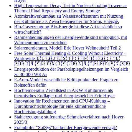
Hoyer
High-Temperature Decay Test in Nuclear Cooling Towers as
Thermal Final Repository and Energy Storage
Atomkraftwerkumbau zu Wasserstoffzentrum mit Nutzung
der Kühltürme als Zwischenspeicher für Strom, Energie.
Bio-Gaserzeugung Bio-Energie ist diese Art tatsächlich so
wirtschaftlich?
Rahmenbedingungen der Energiewende sind unmöglich, mit
Wärmepumpen zu erreichen
Solarenergieraum, Modell Eric Hoyer Weltneuheit! Teil 2
Free Solar Thermal Heating & Cooling Without Electricity –
Worldwide 🇩🇪 🇬🇧 🇪🇸 🇫🇷 🇹🇷 🇮🇹 🇬🇷 🇵🇱
🇷🇺 🇮🇳 🇵🇰 🇨🇳 🇯🇵 🇰🇷 🇻🇳 🇹🇭 🇲🇦 🇪🇬 🇧🇷
Energieproduktion der Parabolspiegelheizungen im Vergleich
zu 30.000 WKAs
E-Auto-Modell wesentliche Kritikpunkte der Fragen zu
Rohstoffen dafür.
Hochtemperatur-Zerfallstest in AKW-Kühltürmen als
thermisches Endlager und Energiespeicher Eric Hoyer
Innovation für Rechenzentren und CPU-Kühlung –
Durchbruchtechnologie für eine klimafreundliche
Hochleistungskühlung
Stahlerzeugung stufenartige Schmelzverfahren nach Hoyer
2025/3
Fraunhofer "SolSys"hat bei der Energiewende versagt?