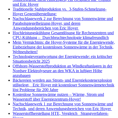
und Eric Hoyer
Traditionelle Stahlproduktion vs. 3-Stufen-Schmelzung-
Hoyer Gegenüberstellung:
Nachschlagewerk 2 zur Berechnung von Sonnenwärme und
Parabolspiegelheizung-Hoyer, und deren
Anwendungsbereichen von Eric Hoyer
Hochleistungskühlung Gesamtlösung für Rechenzentren und
CPU-Kühlung – Durchbruchtechnologie klimafreundlich
Mein Vermächtnis: die Hoyer-Systeme für die Energiewende,
Einbeziehung der kostenlosen Sonnenwärme in der Technik,
Weltneuheiten!
Technologieverantwortung der Energiewende: ein kritischer
Situationsbericht 2025
Offshore-Wasserstoffproduktion an Windkraftanlagen in der
Nordsee Elektrolyseure an den WKA in luftiger Höhe
anzubauen
Bäckereien werden aus Strom- und Energiekostenexplosion
stillgelegt, Eric Hoyer mit kostenloser Sonnenwärmetechnik
löst Probleme für 200 Jahre
Kostenlose Sonnenwärme nutzen – Wärme, Strom und
Wasserstoff über Energiezentrum-Hoyer!
Nachschlagewerk 1 zur Berechnung von Sonnenwärme und
Technik, und deren Anwendungsbereichen von Eric Hoyer
Wasserstoffherstellung HTE, Vergleich Strangverfahren-