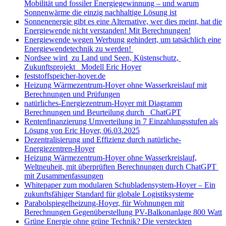
Mobilität und fossiler Energiegewinnung – und warum
Sonnenwärme die einzig nachhaltige Lösung ist
Sonnenenergie gibt es eine Alternative, wer dies meint, hat die
Energiewende nicht verstanden! Mit Berechnungen!
Energiewende wegen Werbung gehindert, um tatsächlich eine
Energiewendetechnik zu werden!
Nordsee wird zu Land und Seen, Küstenschutz,
Zukunftsprojekt Modell Eric Hoyer
feststoffspeicher-hoyer.de
Heizung Wärmezentrum-Hoyer ohne Wasserkreislauf mit
Berechnungen und Prüfungen
natürliches-Energiezentrum-Hoyer mit Diagramm
Berechnungen und Beurteilung durch ChatGPT
Rentenfinanzierung Umverteilung in 7 Einzahlungsstufen als
Lösung von Eric Hoyer, 06.03.2025
Dezentralisierung und Effizienz durch natürliche-
Energiezentren-Hoyer
Heizung Wärmezentrum-Hoyer ohne Wasserkreislauf,
Weltneuheit, mit überprüften Berechnungen durch ChatGPT
mit Zusammenfassungen
Whitepaper zum modularen Schubladensystem-Hoyer – Ein
zukunftsfähiger Standard für globale Logistiksysteme
Parabolspiegelheizung-Hoyer, für Wohnungen mit
Berechnungen Gegenüberstellung PV-Balkonanlage 800 Watt
Grüne Energie ohne grüne Technik? Die versteckten