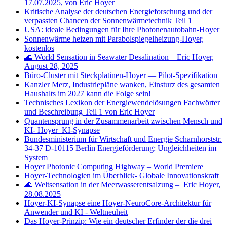
17.07.2025, von Eric Hoyer
Kritische Analyse der deutschen Energieforschung und der
verpassten Chancen der Sonnenwärmetechnik Teil 1
USA: ideale Bedingungen für Ihre Photonenautobahn-Hoyer
Sonnenwärme heizen mit Parabolspiegelheizung-Hoyer,
kostenlos
🌊 World Sensation in Seawater Desalination – Eric Hoyer,
August 28, 2025
Büro‑Cluster mit Steckplatinen‑Hoyer — Pilot‑Spezifikation
Kanzler Merz, Industriepläne wanken, Einsturz des gesamten
Haushalts im 2027 kann die Folge sein!
Technisches Lexikon der Energiewendelösungen Fachwörter
und Beschreibung Teil 1 von Eric Hoyer
Quantensprung in der Zusammenarbeit zwischen Mensch und
KI- Hoyer–KI-Synapse
Bundesministerium für Wirtschaft und Energie Scharnhorststr.
34-37 D-10115 Berlin Energieförderung: Ungleichheiten im
System
Hoyer Photonic Computing Highway – World Premiere
Hoyer-Technologien im Überblick- Globale Innovationskraft
🌊 Weltsensation in der Meerwasserentsalzung – Eric Hoyer,
28.08.2025
Hoyer-KI-Synapse eine Hoyer-NeuroCore-Architektur für
Anwender und KI - Weltneuheit
Das Hoyer-Prinzip: Wie ein deutscher Erfinder der die drei