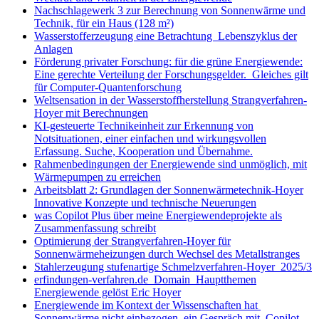
Nachschlagewerk 3 zur Berechnung von Sonnenwärme und
Technik, für ein Haus (128 m²)
Wasserstofferzeugung eine Betrachtung Lebenszyklus der
Anlagen
Förderung privater Forschung: für die grüne Energiewende:
Eine gerechte Verteilung der Forschungsgelder. Gleiches gilt
für Computer-Quantenforschung
Weltsensation in der Wasserstoffherstellung Strangverfahren-
Hoyer mit Berechnungen
KI-gesteuerte Technikeinheit zur Erkennung von
Notsituationen, einer einfachen und wirkungsvollen
Erfassung. Suche, Kooperation und Übernahme.
Rahmenbedingungen der Energiewende sind unmöglich, mit
Wärmepumpen zu erreichen
Arbeitsblatt 2: Grundlagen der Sonnenwärmetechnik-Hoyer
Innovative Konzepte und technische Neuerungen
was Copilot Plus über meine Energiewendeprojekte als
Zusammenfassung schreibt
Optimierung der Strangverfahren-Hoyer für
Sonnenwärmeheizungen durch Wechsel des Metallstranges
Stahlerzeugung stufenartige Schmelzverfahren-Hoyer 2025/3
erfindungen-verfahren.de Domain Hauptthemen
Energiewende gelöst Eric Hoyer
Energiewende im Kontext der Wissenschaften hat
Sonnenwärme nicht einbezogen, ein Gespräch mit Copilot