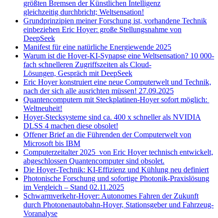
größten Bremsen der Künstlichen Intelligenz
gleichzeitig durchbricht; Weltsensation!
Grundprinzipien meiner Forschung ist, vorhandene Technik
einbeziehen Eric Hoyer: große Stellungsnahme von
DeepSeek
Manifest für eine natürliche Energiewende 2025
Warum ist die Hoyer-KI-Synapse eine Weltsensation? 10 000-
fach schnelleren Zugriffszeiten als Cloud-
Lösungen, Gespräch mit DeepSeek
Eric Hoyer konstruiert eine neue Computerwelt und Technik,
nach der sich alle ausrichten müssen! 27.09.2025
Quantencomputern mit Steckplatinen-Hoyer sofort möglich:
Weltneuheit!
Hoyer-Stecksysteme sind ca. 400 x schneller als NVIDIA
DLSS 4 machen diese obsolet!
Offener Brief an die Führenden der Computerwelt von
Microsoft bis IBM
Computerzeitalter 2025 von Eric Hoyer technisch entwickelt,
abgeschlossen Quantencomputer sind obsolet.
Die Hoyer-Technik: KI-Effizienz und Kühlung neu definiert
Photonische Forschung und sofortige Photonik-Praxislösung
im Vergleich – Stand 02.11.2025
Schwarmverkehr-Hoyer: Autonomes Fahren der Zukunft
durch Photonenautobahn-Hoyer, Stationsgeber und Fahrzeug-
Voranalyse