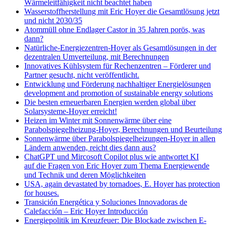
Wärmeleitfähigkeit nicht beachtet haben
Wasserstoffherstellung mit Eric Hoyer die Gesamtlösung jetzt
und nicht 2030/35
Atommüll ohne Endlager Castor in 35 Jahren porös, was
dann?
Natürliche-Energiezentren-Hoyer als Gesamtlösungen in der
dezentralen Umverteilung, mit Berechnungen
Innovatives Kühlsystem für Rechenzentren – Förderer und
Partner gesucht, nicht veröffentlicht.
Entwicklung und Förderung nachhaltiger Energielösungen
development and promotion of sustainable energy solutions
Die besten erneuerbaren Energien werden global über
Solarsysteme-Hoyer erreicht!
Heizen im Winter mit Sonnenwärme über eine
Parabolspiegelheizung-Hoyer, Berechnungen und Beurteilung
Sonnenwärme über Parabolspiegelheizungen-Hoyer in allen
Ländern anwenden, reicht dies dann aus?
ChatGPT und Mircosoft Copilot plus wie antwortet KI
auf die Fragen von Eric Hoyer zum Thema Energiewende
und Technik und deren Möglichkeiten
USA, again devastated by tornadoes, E. Hoyer has protection
for houses.
Transición Energética y Soluciones Innovadoras de
Calefacción – Eric Hoyer Introducción
Energiepolitik im Kreuzfeuer: Die Blockade zwischen E-