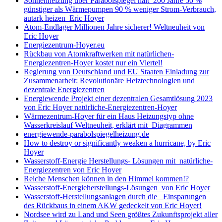
Sonnenheizung über Parabolspiegel hält 200 Jahre 50 %
günstiger als Wärmepumpen 90 % weniger Strom-Verbrauch,
autark heizen Eric Hoyer
Atom-Endlager Millionen Jahre sicherer! Weltneuheit von
Eric Hoyer
Energiezentrum-Hoyer.eu
Rückbau von Atomkraftwerken mit natürlichen-
Energiezentren-Hoyer kostet nur ein Viertel!
Regierung von Deutschland und EU Staaten Einladung zur
Zusammenarbeit: Revolutionäre Heiztechnologien und
dezentrale Energiezentren
Energiewende Projekt einer dezentralen Gesamtlösung 2023
von Eric Hoyer natürliche-Energiezentren-Hoyer
Wärmezentrum-Hoyer für ein Haus Heizungstyp ohne
Wasserkreislauf Weltneuheit, erklärt mit Diagrammen
energiewende-parabolspiegelheizung.de
How to destroy or significantly weaken a hurricane, by Eric
Hoyer
Wasserstoff-Energie Herstellungs- Lösungen mit natürliche-
Energiezentren von Eric Hoyer
Reiche Menschen können in den Himmel kommen!?
Wasserstoff-Energieherstellungs-Lösungen von Eric Hoyer
Wasserstoff-Herstellungsanlagen durch die Einsparungen
des Rückbaus in einem AKW gedeckelt von Eric Hoyer!
Nordsee wird zu Land und Seen größtes Zukunftsprojekt aller