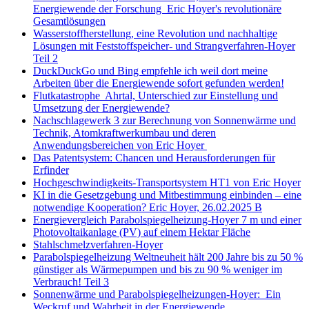
Energiewende der Forschung Eric Hoyer's revolutionäre
Gesamtlösungen
Wasserstoffherstellung, eine Revolution und nachhaltige
Lösungen mit Feststoffspeicher- und Strangverfahren-Hoyer
Teil 2
DuckDuckGo und Bing empfehle ich weil dort meine
Arbeiten über die Energiewende sofort gefunden werden!
Flutkatastrophe Ahrtal, Unterschied zur Einstellung und
Umsetzung der Energiewende?
Nachschlagewerk 3 zur Berechnung von Sonnenwärme und
Technik, Atomkraftwerkumbau und deren
Anwendungsbereichen von Eric Hoyer
Das Patentsystem: Chancen und Herausforderungen für
Erfinder
Hochgeschwindigkeits-Transportsystem HT1 von Eric Hoyer
KI in die Gesetzgebung und Mitbestimmung einbinden – eine
notwendige Kooperation? Eric Hoyer, 26.02.2025 B
Energievergleich Parabolspiegelheizung-Hoyer 7 m und einer
Photovoltaikanlage (PV) auf einem Hektar Fläche
Stahlschmelzverfahren-Hoyer
Parabolspiegelheizung Weltneuheit hält 200 Jahre bis zu 50 %
günstiger als Wärmepumpen und bis zu 90 % weniger im
Verbrauch! Teil 3
Sonnenwärme und Parabolspiegelheizungen-Hoyer: Ein
Weckruf und Wahrheit in der Energiewende