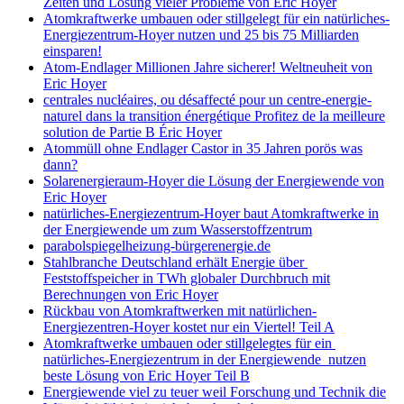
Zeiten und Lösung vieler Probleme von Eric Hoyer
Atomkraftwerke umbauen oder stillgelegt für ein natürliches-
Energiezentrum-Hoyer nutzen und 25 bis 75 Milliarden
einsparen!
Atom-Endlager Millionen Jahre sicherer! Weltneuheit von
Eric Hoyer
centrales nucléaires, ou désaffecté pour un centre-energie-
naturel dans la transition énergétique Profitez de la meilleure
solution de Partie B Éric Hoyer
Atommüll ohne Endlager Castor in 35 Jahren porös was
dann?
Solarenergieraum-Hoyer die Lösung der Energiewende von
Eric Hoyer
natürliches-Energiezentrum-Hoyer baut Atomkraftwerke in
der Energiewende um zum Wasserstoffzentrum
parabolspiegelheizung-bürgerenergie.de
Stahlbranche Deutschland erhält Energie über
Feststoffspeicher in TWh globaler Durchbruch mit
Berechnungen von Eric Hoyer
Rückbau von Atomkraftwerken mit natürlichen-
Energiezentren-Hoyer kostet nur ein Viertel! Teil A
Atomkraftwerke umbauen oder stillgelegtes für ein
natürliches-Energiezentrum in der Energiewende nutzen
beste Lösung von Eric Hoyer Teil B
Energiewende viel zu teuer weil Forschung und Technik die