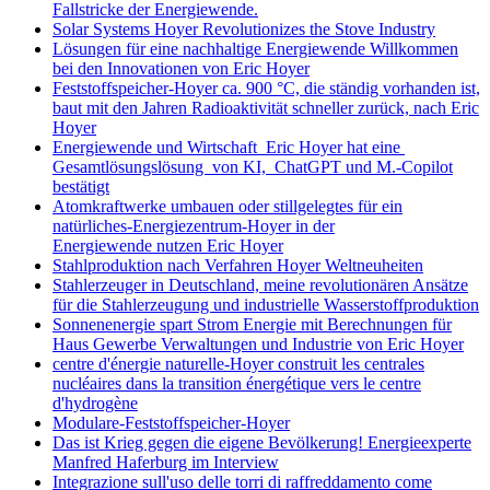
Fallstricke der Energiewende.
Solar Systems Hoyer Revolutionizes the Stove Industry
Lösungen für eine nachhaltige Energiewende Willkommen
bei den Innovationen von Eric Hoyer
Feststoffspeicher-Hoyer ca. 900 °C, die ständig vorhanden ist,
baut mit den Jahren Radioaktivität schneller zurück, nach Eric
Hoyer
Energiewende und Wirtschaft Eric Hoyer hat eine
Gesamtlösungslösung von KI, ChatGPT und M.-Copilot
bestätigt
Atomkraftwerke umbauen oder stillgelegtes für ein
natürliches-Energiezentrum-Hoyer in der
Energiewende nutzen Eric Hoyer
Stahlproduktion nach Verfahren Hoyer Weltneuheiten
Stahlerzeuger in Deutschland, meine revolutionären Ansätze
für die Stahlerzeugung und industrielle Wasserstoffproduktion
Sonnenenergie spart Strom Energie mit Berechnungen für
Haus Gewerbe Verwaltungen und Industrie von Eric Hoyer
centre d'énergie naturelle-Hoyer construit les centrales
nucléaires dans la transition énergétique vers le centre
d'hydrogène
Modulare-Feststoffspeicher-Hoyer
Das ist Krieg gegen die eigene Bevölkerung! Energieexperte
Manfred Haferburg im Interview
Integrazione sull'uso delle torri di raffreddamento come