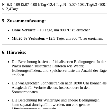
N=6,3×109 J5,07×108 J/Tag≈12,4 Tage
N
=
5
,
07
×
10
8
J/Tag
6
,
3
×
10
9
J
≈
12
,
4
Tage
5.
Zusammenfassung:
Ohne Verluste:
~10 Tage, um 800 °C zu erreichen,
Mit 20 % Verlusten:
~12,5 Tage, um 800 °C zu erreichen.
6.
Hinweise:
Die Berechnung basiert auf idealisierten Bedingungen. In der
Praxis können zusätzliche Faktoren wie Wetter,
Isolierungseffizienz und Speicherverluste die Anzahl der Tage
erhöhen.
Die waagerechten Sonnenstrahlen nach 18:00 Uhr können als
Ausgleich für Verluste dienen, insbesondere in den
Sommermonaten.
Die Berechnung für Wintertage und andere Bedingungen
kann separat durchgeführt werden, um eine genaue
Mitteltemperatur zu ermitteln.