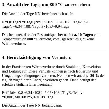
3.
Anzahl der Tage, um 800 °C zu erreichen:
Die Anzahl der Tage
N
N
berechnet sich nach:
N=QETag
N
=
E
Tag
Q
N=6,3×109 J6,34×108 J/Tag≈9,94
Tage
N
=
6
,
34
×
10
8
J/Tag
6
,
3
×
10
9
J
≈
9
,
94
Tage
Das bedeutet, dass der Feststoffspeicher nach
ca. 10 Tagen
eine
Temperatur von
800 °C
erreicht, vorausgesetzt, es gibt keine
Wärmeverluste.
4.
Berücksichtigung von Verlusten:
In der Praxis treten Wärmeverluste durch Strahlung, Konvektion
und Leitung auf. Diese Verluste können je nach Isolierung und
Umgebungsbedingungen variieren. Nehmen wir an, dass
20 %
der
täglich zugeführten Energie verloren gehen. Dann beträgt der
effektive tägliche Energieeintrag:
Eeffektiv=0,8×6,34×108 J=5,07×108 J/Tag
E
effektiv
=
0
,
8
×
6
,
34
×
1
0
8
J
=
5
,
07
×
1
0
8
J/Tag
Die Anzahl der Tage
N
N
beträgt dann: