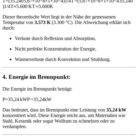
T=(35.2405,67×10−8×1×10−4)1/4
T
=
(
5
,
67
×
10
−8
×
1
×
10
−4
35.240
)
1/4
T≈5.600 K
T
≈
5.600
K
Dieser theoretische Wert liegt in der Nähe der gemessenen
Temperatur von
3.573 K
(3.300 °C). Die Abweichung erklärt sich
durch:
Verluste durch Reflexion und Absorption,
Nicht perfekte Konzentration der Energie,
Wärmeverluste durch Konvektion und Strahlung.
4.
Energie im Brennpunkt:
Die Energie im Brennpunkt beträgt:
P=35,24 kW
P
=
35
,
24
kW
Das bedeutet, dass im Brennpunkt eine Leistung von
35,24 kW
konzentriert wird. Diese Energie reicht aus, um Materialien wie
Stahl, Keramik oder sogar Wolfram zu schmelzen oder zu
verdampfen.