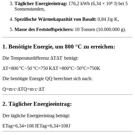
Täglicher Energieeintrag:
176,2 kWh (6,34 × 10⁸ J) bei 5
Sonnenstunden,
Spezifische Wärmekapazität von Basalt:
0,84 J/g·K,
Masse des Feststoffspeichers:
10 Tonnen (10.000.000 g).
1.
Benötigte Energie, um 800 °C zu erreichen:
Die Temperaturdifferenz
ΔT
Δ
T
beträgt:
ΔT=800 °C−50 °C=750 K
Δ
T
=
800
°C
−
50
°C
=
750
K
Die benötigte Energie
Q
Q
berechnet sich nach:
Q=m⋅c⋅ΔT
Q
=
m
⋅
c
⋅
Δ
T
2.
Täglicher Energieeintrag:
Der tägliche Energieeintrag beträgt:
ETag=6,34×108 J
E
Tag
=
6
,
34
×
1
0
8
J