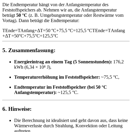
Die Endtemperatur hängt von der Anfangstemperatur des
Feststoffspeichers ab. Nehmen wir an, die Anfangstemperatur
beträgt
50 °C
(z. B. Umgebungstemperatur oder Restwärme vom
Vortag). Dann beträgt die Endtemperatur:
TEnde=TAnfang+ΔT=50 °C+75,5 °C=125,5 °C
T
Ende
=
T
Anfang
+
Δ
T
=
50
°C
+
75
,
5
°C
=
125
,
5
°C
5.
Zusammenfassung:
Energieeintrag an einem Tag (5 Sonnenstunden):
176,2
kWh (6,34 × 10⁸ J),
Temperaturerhöhung im Feststoffspeicher:
~75,5 °C,
Endtemperatur im Feststoffspeicher (bei 50 °C
Anfangstemperatur):
~125,5 °C.
6.
Hinweise:
Die Berechnung ist idealisiert und geht davon aus, dass keine
Wärmeverluste durch Strahlung, Konvektion oder Leitung
auftreten.