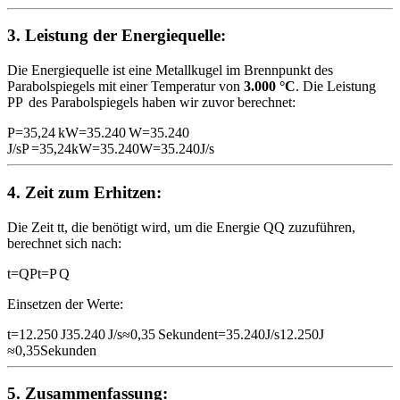
3.
Leistung der Energiequelle:
Die Energiequelle ist eine Metallkugel im Brennpunkt des
Parabolspiegels mit einer Temperatur von
3.000 °C
. Die Leistung
P
P
des Parabolspiegels haben wir zuvor berechnet:
P=35,24 kW=35.240 W=35.240
J/s
P
=
35
,
24
kW
=
35.240
W
=
35.240
J/s
4.
Zeit zum Erhitzen:
Die Zeit
t
t
, die benötigt wird, um die Energie
Q
Q
zuzuführen,
berechnet sich nach:
t=QP
t
=
P
Q
Einsetzen der Werte:
t=12.250 J35.240 J/s≈0,35 Sekunden
t
=
35.240
J/s
12.250
J
≈
0
,
35
Sekunden
5.
Zusammenfassung: