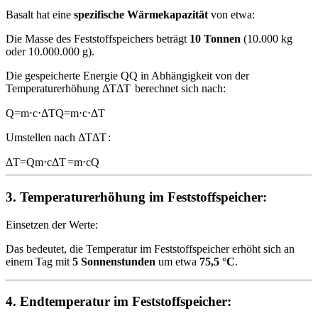
Basalt hat eine
spezifische Wärmekapazität
von etwa:
Die Masse des Feststoffspeichers beträgt
10 Tonnen
(10.000 kg
oder 10.000.000 g).
Die gespeicherte Energie
Q
Q
in Abhängigkeit von der
Temperaturerhöhung
ΔT
Δ
T
berechnet sich nach:
Q=m⋅c⋅ΔT
Q
=
m
⋅
c
⋅
Δ
T
Umstellen nach
ΔT
Δ
T
:
ΔT=Qm⋅c
Δ
T
=
m
⋅
c
Q
3.
Temperaturerhöhung im Feststoffspeicher:
Einsetzen der Werte:
Das bedeutet, die Temperatur im Feststoffspeicher erhöht sich an
einem Tag mit
5 Sonnenstunden
um etwa
75,5 °C
.
4.
Endtemperatur im Feststoffspeicher: