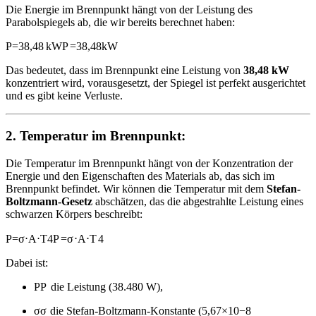
Die Energie im Brennpunkt hängt von der Leistung des
Parabolspiegels ab, die wir bereits berechnet haben:
P=38,48 kW
P
=
38
,
48
kW
Das bedeutet, dass im Brennpunkt eine Leistung von
38,48 kW
konzentriert wird, vorausgesetzt, der Spiegel ist perfekt ausgerichtet
und es gibt keine Verluste.
2.
Temperatur im Brennpunkt:
Die Temperatur im Brennpunkt hängt von der Konzentration der
Energie und den Eigenschaften des Materials ab, das sich im
Brennpunkt befindet. Wir können die Temperatur mit dem
Stefan-
Boltzmann-Gesetz
abschätzen, das die abgestrahlte Leistung eines
schwarzen Körpers beschreibt:
P=σ⋅A⋅T4
P
=
σ
⋅
A
⋅
T
4
Dabei ist:
P
P
die Leistung (38.480 W),
σ
σ
die Stefan-Boltzmann-Konstante (
5,67×10−8