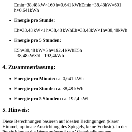
Emin=38,48 kW×160 h≈0,641 kWh
E
min
=
38
,
48
kW
×
60
1
h
≈
0
,
641
kWh
Energie pro Stunde:
Eh=38,48 kW×1 h=38,48 kWh
E
h
=
38
,
48
kW
×
1
h
=
38
,
48
kWh
Energie pro 5 Stunden:
E5h=38,48 kW×5 h=192,4 kWh
E
5
h
=
38
,
48
kW
×
5
h
=
192
,
4
kWh
4.
Zusammenfassung:
Energie pro Minute:
ca. 0,641 kWh
Energie pro Stunde:
ca. 38,48 kWh
Energie pro 5 Stunden:
ca. 192,4 kWh
5.
Hinweis:
Diese Berechnungen basieren auf idealen Bedingungen (klarer
Himmel, optimale Ausrichtung des Spiegels, keine Verluste). In der
Praxis können die Werte aufgrund von Wetterbedingungen,