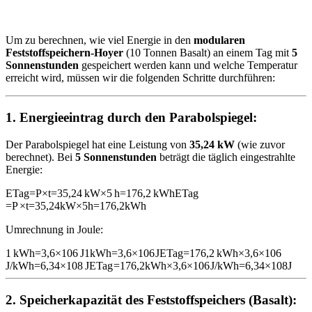
Um zu berechnen, wie viel Energie in den
modularen
Feststoffspeichern-Hoyer
(10 Tonnen Basalt) an einem Tag mit
5
Sonnenstunden
gespeichert werden kann und welche Temperatur
erreicht wird, müssen wir die folgenden Schritte durchführen:
1.
Energieeintrag durch den Parabolspiegel:
Der Parabolspiegel hat eine Leistung von
35,24 kW
(wie zuvor
berechnet). Bei
5 Sonnenstunden
beträgt die täglich eingestrahlte
Energie:
ETag=P×t=35,24 kW×5 h=176,2 kWh
E
Tag
=
P
×
t
=
35
,
24
kW
×
5
h
=
176
,
2
kWh
Umrechnung in Joule:
1 kWh=3,6×106 J
1
kWh
=
3
,
6
×
1
0
6
J
ETag=176,2 kWh×3,6×106
J/kWh=6,34×108 J
E
Tag
=
176
,
2
kWh
×
3
,
6
×
1
0
6
J/kWh
=
6
,
34
×
1
0
8
J
2.
Speicherkapazität des Feststoffspeichers (Basalt):