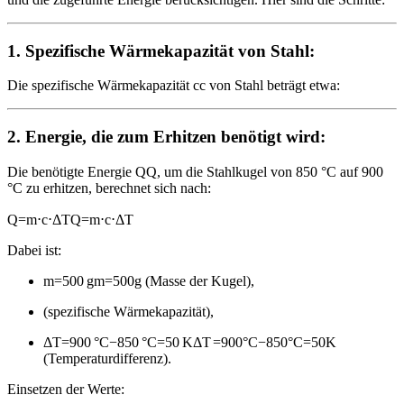
1.
Spezifische Wärmekapazität von Stahl:
Die spezifische Wärmekapazität
c
c
von Stahl beträgt etwa:
2.
Energie, die zum Erhitzen benötigt wird:
Die benötigte Energie
Q
Q
, um die Stahlkugel von 850 °C auf 900
°C zu erhitzen, berechnet sich nach:
Q=m⋅c⋅ΔT
Q
=
m
⋅
c
⋅
Δ
T
Dabei ist:
m=500 g
m
=
500
g
(Masse der Kugel),
(spezifische Wärmekapazität),
ΔT=900 °C−850 °C=50 K
Δ
T
=
900
°C
−
850
°C
=
50
K
(Temperaturdifferenz).
Einsetzen der Werte: