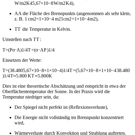
W/m2K4
5
,
67
×
1
0
−8
W/m
2
K
4
),
A
A
die Fläche des Brennpunkts (angenommen als sehr klein,
z. B.
1 cm2=1×10−4 m2
1
cm
2
=
1
×
1
0
−4
m
2
),
T
T
die Temperatur in Kelvin.
Umstellen nach
T
T
:
T=(Pσ⋅A)1/4
T
=
(
σ
⋅
A
P
)
1/4
Einsetzen der Werte:
T=(38.4805,67×10−8×1×10−4)1/4
T
=
(
5
,
67
×
10
−8
×
1
×
10
−4
38.480
)
1/4
T≈5.800 K
T
≈
5.800
K
Dies ist eine theoretische Abschätzung und entspricht in etwa der
Oberflächentemperatur der Sonne. In der Praxis wird die
Temperatur niedriger sein, da:
Der Spiegel nicht perfekt ist (Reflexionsverluste),
Die Energie nicht vollständig im Brennpunkt konzentriert
wird,
Wärmeverluste durch Konvektion und Strahlung auftreten.