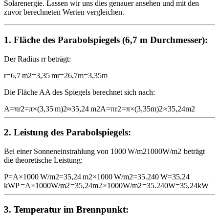
Solarenergie. Lassen wir uns dies genauer ansehen und mit den
zuvor berechneten Werten vergleichen.
1.
Fläche des Parabolspiegels (6,7 m Durchmesser):
Der Radius
r
r
beträgt:
r=6,7 m2=3,35 m
r
=
2
6
,
7
m
=
3
,
35
m
Die Fläche
A
A
des Spiegels berechnet sich nach:
A=πr2=π×(3,35 m)2≈35,24 m2
A
=
π
r
2
=
π
×
(
3
,
35
m
)
2
≈
35
,
24
m
2
2.
Leistung des Parabolspiegels:
Bei einer Sonneneinstrahlung von
1000 W/m2
1000
W/m
2
beträgt
die theoretische Leistung:
P=A×1000 W/m2=35,24 m2×1000 W/m2=35.240 W=35,24
kW
P
=
A
×
1000
W/m
2
=
35
,
24
m
2
×
1000
W/m
2
=
35.240
W
=
35
,
24
kW
3.
Temperatur im Brennpunkt: