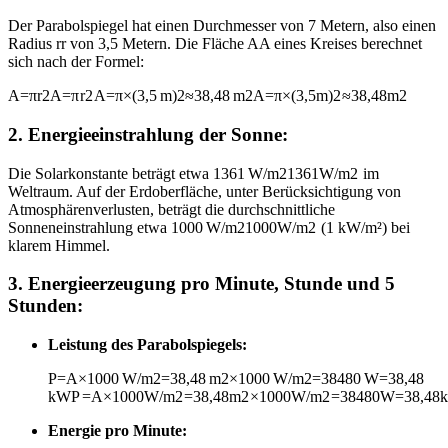
Der Parabolspiegel hat einen Durchmesser von 7 Metern, also einen
Radius
r
r
von 3,5 Metern. Die Fläche
A
A
eines Kreises berechnet
sich nach der Formel:
A=πr2
A
=
π
r
2
A=π×(3,5 m)2≈38,48 m2
A
=
π
×
(
3
,
5
m
)
2
≈
38
,
48
m
2
2.
Energieeinstrahlung der Sonne:
Die Solarkonstante beträgt etwa
1361 W/m2
1361
W/m
2
im
Weltraum. Auf der Erdoberfläche, unter Berücksichtigung von
Atmosphärenverlusten, beträgt die durchschnittliche
Sonneneinstrahlung etwa
1000 W/m2
1000
W/m
2
(1 kW/m²) bei
klarem Himmel.
3.
Energieerzeugung pro Minute, Stunde und 5
Stunden:
Leistung des Parabolspiegels:
P=A×1000 W/m2=38,48 m2×1000 W/m2=38480 W=38,48
kW
P
=
A
×
1000
W/m
2
=
38
,
48
m
2
×
1000
W/m
2
=
38480
W
=
38
,
48
Energie pro Minute: