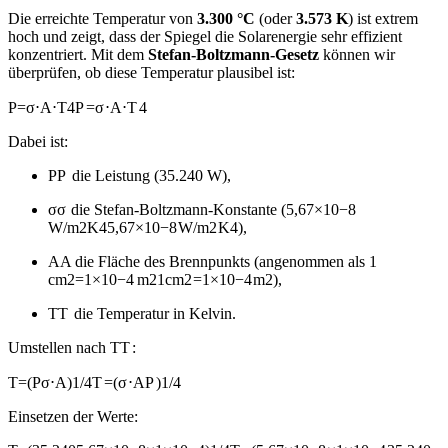
Die erreichte Temperatur von
3.300 °C
(oder
3.573 K
) ist extrem
hoch und zeigt, dass der Spiegel die Solarenergie sehr effizient
konzentriert. Mit dem
Stefan-Boltzmann-Gesetz
können wir
überprüfen, ob diese Temperatur plausibel ist:
P=σ⋅A⋅T4
P
=
σ
⋅
A
⋅
T
4
Dabei ist:
P
P
die Leistung (35.240 W),
σ
σ
die Stefan-Boltzmann-Konstante (
5,67×10−8
W/m2K4
5
,
67
×
1
0
−8
W/m
2
K
4
),
A
A
die Fläche des Brennpunkts (angenommen als
1
cm2=1×10−4 m2
1
cm
2
=
1
×
1
0
−4
m
2
),
T
T
die Temperatur in Kelvin.
Umstellen nach
T
T
:
T=(Pσ⋅A)1/4
T
=
(
σ
⋅
A
P
)
1/4
Einsetzen der Werte: