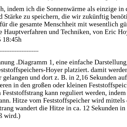
h, indem ich die Sonnenwärme als einzige in
nd Stärke zu speichern, die wir zukünftig ben
 für die gesamte Menschheit mit wesentlich gü
ne Hauptverfahren und Techniken, von Eric H
5 18:45h
-----------------------
hnung .Diagramm 1, eine einfache Darstellung,
eststoffspeichers-Hoyer platziert. damit werd
 gelangen und dort z. B. in 2,16 Sekunden au
ren in den großen oder kleinen Feststoffspei
Feststoffstrang kann reguliert werden, indem z
nn. Hitze vom Feststoffspeicher wird mittels 
trang wandert die Hitze in ca. 12 Sekunden i
ß wird.)
-----------------------