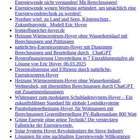
Energiewende nicht verstanden! Mit Berechnungen!
Energiewende wegen Werbung gehindert, um tatsächlich eine
Energiewendetechnik zu werden!
Nordsee wird zu Land und Seen, Küstenschutz,
Zukunftsprojekt Modell Eric Hoyer
feststoffspeicher-hoyer.de
Heizung Wärmezentrum-Hoyer ohne Wasserkreislauf mit
Berechnungen und Prüfungen
natürliches-Energiezentrum-Hoyer mit Diagramm
Berechnungen und Beurteilung durch ChatGPT
Rentenfinanzierung Umverteilung in 7 Einzahlungsstufen als
Lösung von Eric Hoyer, 06.03.2025
Dezentralisierung und Effizienz durch natürliche-
Energiezentren-Hoyer
Heizung Wärmezentrum-Hoyer ohne Wasserkreislauf,
Weltneuheit, mit überprüften Berechnungen durch ChatGPT
mit Zusammenfassungen
Whitepaper zum modularen Schubladensystem-Hoyer – Ein
zukunftsfähiger Standard für globale Logistiksysteme
Parabolspiegelheizung-Hoyer, für Wohnungen mit
Berechnungen Gegenüberstellung PV-Balkonanlage 800 Watt
Grüne Energie ohne grüne Technik? Die versteckten
Fallstricke der Energiewende.
Solar Systems Hoyer Revolutionizes the Stove Industry
Lösungen für eine nachhaltige Energiewende Willkommen