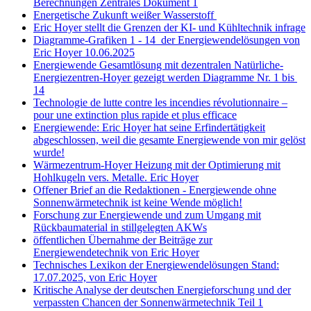
Berechnungen Zentrales Dokument 1
Energetische Zukunft weißer Wasserstoff
Eric Hoyer stellt die Grenzen der KI- und Kühltechnik infrage
Diagramme-Grafiken 1 - 14 der Energiewendelösungen von
Eric Hoyer 10.06.2025
Energiewende Gesamtlösung mit dezentralen Natürliche-
Energiezentren-Hoyer gezeigt werden Diagramme Nr. 1 bis
14
Technologie de lutte contre les incendies révolutionnaire –
pour une extinction plus rapide et plus efficace
Energiewende: Eric Hoyer hat seine Erfindertätigkeit
abgeschlossen, weil die gesamte Energiewende von mir gelöst
wurde!
Wärmezentrum-Hoyer Heizung mit der Optimierung mit
Hohlkugeln vers. Metalle. Eric Hoyer
Offener Brief an die Redaktionen - Energiewende ohne
Sonnenwärmetechnik ist keine Wende möglich!
Forschung zur Energiewende und zum Umgang mit
Rückbaumaterial in stillgelegten AKWs
öffentlichen Übernahme der Beiträge zur
Energiewendetechnik von Eric Hoyer
Technisches Lexikon der Energiewendelösungen Stand:
17.07.2025, von Eric Hoyer
Kritische Analyse der deutschen Energieforschung und der
verpassten Chancen der Sonnenwärmetechnik Teil 1