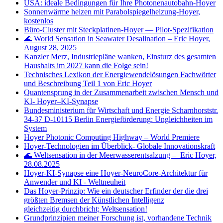
USA: ideale Bedingungen für Ihre Photonenautobahn-Hoyer
Sonnenwärme heizen mit Parabolspiegelheizung-Hoyer,
kostenlos
Büro‑Cluster mit Steckplatinen‑Hoyer — Pilot‑Spezifikation
🌊 World Sensation in Seawater Desalination – Eric Hoyer,
August 28, 2025
Kanzler Merz, Industriepläne wanken, Einsturz des gesamten
Haushalts im 2027 kann die Folge sein!
Technisches Lexikon der Energiewendelösungen Fachwörter
und Beschreibung Teil 1 von Eric Hoyer
Quantensprung in der Zusammenarbeit zwischen Mensch und
KI- Hoyer–KI-Synapse
Bundesministerium für Wirtschaft und Energie Scharnhorststr.
34-37 D-10115 Berlin Energieförderung: Ungleichheiten im
System
Hoyer Photonic Computing Highway – World Premiere
Hoyer-Technologien im Überblick- Globale Innovationskraft
🌊 Weltsensation in der Meerwasserentsalzung – Eric Hoyer,
28.08.2025
Hoyer-KI-Synapse eine Hoyer-NeuroCore-Architektur für
Anwender und KI - Weltneuheit
Das Hoyer-Prinzip: Wie ein deutscher Erfinder der die drei
größten Bremsen der Künstlichen Intelligenz
gleichzeitig durchbricht; Weltsensation!
Grundprinzipien meiner Forschung ist, vorhandene Technik