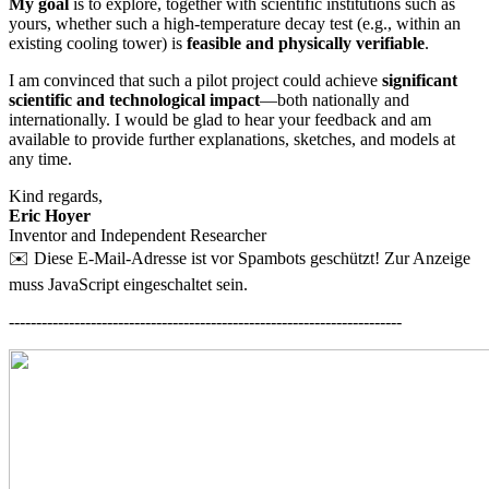
My goal
is to explore, together with scientific institutions such as
yours, whether such a high-temperature decay test (e.g., within an
existing cooling tower) is
feasible and physically verifiable
.
I am convinced that such a pilot project could achieve
significant
scientific and technological impact
—both nationally and
internationally. I would be glad to hear your feedback and am
available to provide further explanations, sketches, and models at
any time.
Kind regards,
Eric Hoyer
Inventor and Independent Researcher
✉️
Diese E-Mail-Adresse ist vor Spambots geschützt! Zur Anzeige
muss JavaScript eingeschaltet sein.
------------------------------------------------------------------------