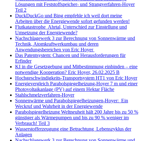
Lösungen mit Feststoffspeicher- und Strangverfahren-Hoyer
Teil 2
DuckDuckGo und Bing empfehle ich weil dort meine
Arbeiten über die Energiewende sofort gefunden werden!
Flutkatastrophe Ahrtal, Unterschied zur Einstellung und
Umsetzung der Energiewende?
Nachschlagewerk 3 zur Berechnung von Sonnenwärme und
Technik, Atomkraftwerkumbau und deren
Anwendungsbereichen von Eric Hoyer
Das Patentsystem: Chancen und Herausforderungen für
Erfinder
KI in die Gesetzgebung und Mitbestimmung einbinden – eine
notwendige Kooperation? Eric Hoyer, 26.02.2025 B
Hochgeschwindigkeits-Transportsystem HT1 von Eric Hoyer
Energievergleich Parabolspiegelheizung-Hoyer 7 m und einer
Photovoltaikanlage (PV) auf einem Hektar Fläche
Stahlschmelzverfahren-Hoyer
Sonnenwärme und Parabolspiegelheizungen-Hoyer: Ein
Weckruf und Wahrheit in der Energiewende
Parabolspiegelheizung Weltneuheit hält 200 Jahre bis zu 50 %
günstiger als Wärmepumpen und bis zu 90 % weniger im
Verbrauch! Teil 3
Wasserstofferzeugung eine Betrachtung Lebenszyklus der
Anlagen
Nachschlagewerk 3 zur Berechnung von Sonnenwärme und