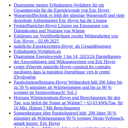
Diagramme meiner Erfindungen-Verfahren für ein
Gesamtprojekt für die Energiewende von Eric Hoyer
Wasserstofftechnik es fehlt der günstige Wasserstoff und viele
dezentrale Anbindungen Eric Hoyer hat die Lösung
Feststoffspeicher-Hoyer Lösung zur Einsparung von
Dämmkosten und Nutzung von Wärme
Erklärung zur Veröffentlichung zweier Weltneuheiten von
Eric Hoyer – 02.09.2025
natürliche-Energiezentren-Hoyer als Gesamtlösungen
Erfindungen-Verfahren.eu
Diagramme Energiewende 1 bis 14, 2023/24 Darstellungen
der Anwendungen und Wirkungsweisen von Eric Hoyer
centre d'énergie naturelle-Hoyer construit les centrales
nucléaires dans la transition énergétique vers le centre
d'hydrogène
Parabolspiegelheizung-Hoyer Weltneuheit hält 200 Jahre bis
zu 50 % günstiger als Wärmepumpen und bis zu 90 %
weniger im Stormverbrauch! Teil 2
Heizung Wärmezentrum-Hoyer und Berechnungen für den
Tag, was liefert die Sonne an Wärme? = 63,63 kWh/Tag, für
16 Mio. Häuser ? Mit Berechnungen
Sonnenheizung über Parabolspiegel hält 200 Jahre 50 %
günstiger als Wärmepumpen 90 % weniger Strom-Verbrauch,
autark heizen Eric Hoyer