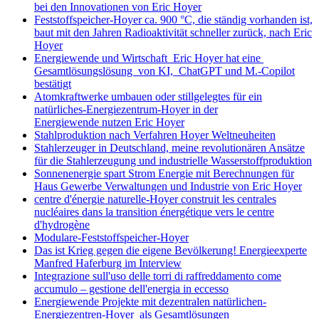
bei den Innovationen von Eric Hoyer
Feststoffspeicher-Hoyer ca. 900 °C, die ständig vorhanden ist,
baut mit den Jahren Radioaktivität schneller zurück, nach Eric
Hoyer
Energiewende und Wirtschaft Eric Hoyer hat eine
Gesamtlösungslösung von KI, ChatGPT und M.-Copilot
bestätigt
Atomkraftwerke umbauen oder stillgelegtes für ein
natürliches-Energiezentrum-Hoyer in der
Energiewende nutzen Eric Hoyer
Stahlproduktion nach Verfahren Hoyer Weltneuheiten
Stahlerzeuger in Deutschland, meine revolutionären Ansätze
für die Stahlerzeugung und industrielle Wasserstoffproduktion
Sonnenenergie spart Strom Energie mit Berechnungen für
Haus Gewerbe Verwaltungen und Industrie von Eric Hoyer
centre d'énergie naturelle-Hoyer construit les centrales
nucléaires dans la transition énergétique vers le centre
d'hydrogène
Modulare-Feststoffspeicher-Hoyer
Das ist Krieg gegen die eigene Bevölkerung! Energieexperte
Manfred Haferburg im Interview
Integrazione sull'uso delle torri di raffreddamento come
accumulo – gestione dell'energia in eccesso
Energiewende Projekte mit dezentralen natürlichen-
Energiezentren-Hoyer als Gesamtlösungen