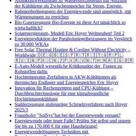
Atomkraftwerkumbau zu Wasserstoffzentrum mit Nutzung
der Kühltürme als Zwischenspeicher für Strom, Energie.
Rahmenbedingungen der Energiewende sind unmöglich, mit
Wärmepumpen zu erreichen
Bio-Gaserzeugung Bio-Energie ist diese Art tatsächlich so
wirtschaftlich?
Solarenergieraum, Modell Eric Hoyer Weltneuheit! Teil 2
Energieproduktion der Parabolspiegelheizungen im Vergleich
zu 30.000 WKAs
Free Solar Thermal Heating & Cooling Without Electricity –
Worldwide 🇩🇪 🇬🇧 🇪🇸 🇫🇷 🇹🇷 🇮🇹 🇬🇷 🇵🇱
🇷🇺 🇮🇳 🇵🇰 🇨🇳 🇯🇵 🇰🇷 🇻🇳 🇹🇭 🇲🇦 🇪🇬 🇧🇷
E-Auto-Modell wesentliche Kritikpunkte der Fragen zu
Rohstoffen dafür.
Hochtemperatur-Zerfallstest in AKW-Kühltürmen als
thermisches Endlager und Energiespeicher Eric Hoyer
Innovation für Rechenzentren und CPU-Kühlung –
Durchbruchtechnologie für eine klimafreundliche
Hochleistungskühlung
Stahlerzeugung stufenartige Schmelzverfahren nach Hoyer
2025/3
Fraunhofer "SolSys"hat bei der Energiewende versagt?
Energiewende oder teure Falle? Prüfen Sie selbst und sparen
Sie bis zu 170.000 € für eine Hausheizung!
Energiewendelösungen Techniken mit