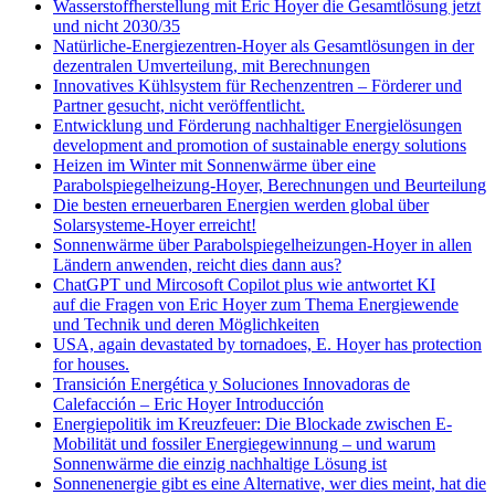
Wasserstoffherstellung mit Eric Hoyer die Gesamtlösung jetzt
und nicht 2030/35
Natürliche-Energiezentren-Hoyer als Gesamtlösungen in der
dezentralen Umverteilung, mit Berechnungen
Innovatives Kühlsystem für Rechenzentren – Förderer und
Partner gesucht, nicht veröffentlicht.
Entwicklung und Förderung nachhaltiger Energielösungen
development and promotion of sustainable energy solutions
Heizen im Winter mit Sonnenwärme über eine
Parabolspiegelheizung-Hoyer, Berechnungen und Beurteilung
Die besten erneuerbaren Energien werden global über
Solarsysteme-Hoyer erreicht!
Sonnenwärme über Parabolspiegelheizungen-Hoyer in allen
Ländern anwenden, reicht dies dann aus?
ChatGPT und Mircosoft Copilot plus wie antwortet KI
auf die Fragen von Eric Hoyer zum Thema Energiewende
und Technik und deren Möglichkeiten
USA, again devastated by tornadoes, E. Hoyer has protection
for houses.
Transición Energética y Soluciones Innovadoras de
Calefacción – Eric Hoyer Introducción
Energiepolitik im Kreuzfeuer: Die Blockade zwischen E-
Mobilität und fossiler Energiegewinnung – und warum
Sonnenwärme die einzig nachhaltige Lösung ist
Sonnenenergie gibt es eine Alternative, wer dies meint, hat die