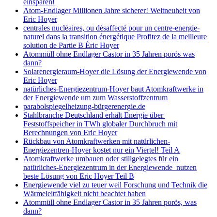
einsparen!
Atom-Endlager Millionen Jahre sicherer! Weltneuheit von
Eric Hoyer
centrales nucléaires, ou désaffecté pour un centre-energie-
naturel dans la transition énergétique Profitez de la meilleure
solution de Partie B Éric Hoyer
Atommüll ohne Endlager Castor in 35 Jahren porös was
dann?
Solarenergieraum-Hoyer die Lösung der Energiewende von
Eric Hoyer
natürliches-Energiezentrum-Hoyer baut Atomkraftwerke in
der Energiewende um zum Wasserstoffzentrum
parabolspiegelheizung-bürgerenergie.de
Stahlbranche Deutschland erhält Energie über
Feststoffspeicher in TWh globaler Durchbruch mit
Berechnungen von Eric Hoyer
Rückbau von Atomkraftwerken mit natürlichen-
Energiezentren-Hoyer kostet nur ein Viertel! Teil A
Atomkraftwerke umbauen oder stillgelegtes für ein
natürliches-Energiezentrum in der Energiewende nutzen
beste Lösung von Eric Hoyer Teil B
Energiewende viel zu teuer weil Forschung und Technik die
Wärmeleitfähigkeit nicht beachtet haben
Atommüll ohne Endlager Castor in 35 Jahren porös, was
dann?