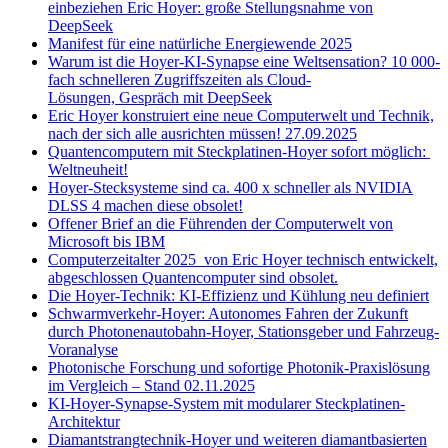
einbeziehen Eric Hoyer: große Stellungsnahme von
DeepSeek
Manifest für eine natürliche Energiewende 2025
Warum ist die Hoyer-KI-Synapse eine Weltsensation? 10 000-
fach schnelleren Zugriffszeiten als Cloud-
Lösungen, Gespräch mit DeepSeek
Eric Hoyer konstruiert eine neue Computerwelt und Technik,
nach der sich alle ausrichten müssen! 27.09.2025
Quantencomputern mit Steckplatinen-Hoyer sofort möglich:
Weltneuheit!
Hoyer-Stecksysteme sind ca. 400 x schneller als NVIDIA
DLSS 4 machen diese obsolet!
Offener Brief an die Führenden der Computerwelt von
Microsoft bis IBM
Computerzeitalter 2025 von Eric Hoyer technisch entwickelt,
abgeschlossen Quantencomputer sind obsolet.
Die Hoyer-Technik: KI-Effizienz und Kühlung neu definiert
Schwarmverkehr-Hoyer: Autonomes Fahren der Zukunft
durch Photonenautobahn-Hoyer, Stationsgeber und Fahrzeug-
Voranalyse
Photonische Forschung und sofortige Photonik-Praxislösung
im Vergleich – Stand 02.11.2025
KI-Hoyer-Synapse-System mit modularer Steckplatinen-
Architektur
Diamantstrangtechnik-Hoyer und weiteren diamantbasierten