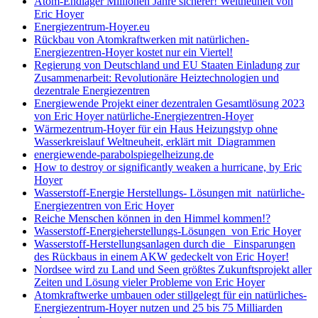
Atom-Endlager Millionen Jahre sicherer! Weltneuheit von
Eric Hoyer
Energiezentrum-Hoyer.eu
Rückbau von Atomkraftwerken mit natürlichen-
Energiezentren-Hoyer kostet nur ein Viertel!
Regierung von Deutschland und EU Staaten Einladung zur
Zusammenarbeit: Revolutionäre Heiztechnologien und
dezentrale Energiezentren
Energiewende Projekt einer dezentralen Gesamtlösung 2023
von Eric Hoyer natürliche-Energiezentren-Hoyer
Wärmezentrum-Hoyer für ein Haus Heizungstyp ohne
Wasserkreislauf Weltneuheit, erklärt mit Diagrammen
energiewende-parabolspiegelheizung.de
How to destroy or significantly weaken a hurricane, by Eric
Hoyer
Wasserstoff-Energie Herstellungs- Lösungen mit natürliche-
Energiezentren von Eric Hoyer
Reiche Menschen können in den Himmel kommen!?
Wasserstoff-Energieherstellungs-Lösungen von Eric Hoyer
Wasserstoff-Herstellungsanlagen durch die Einsparungen
des Rückbaus in einem AKW gedeckelt von Eric Hoyer!
Nordsee wird zu Land und Seen größtes Zukunftsprojekt aller
Zeiten und Lösung vieler Probleme von Eric Hoyer
Atomkraftwerke umbauen oder stillgelegt für ein natürliches-
Energiezentrum-Hoyer nutzen und 25 bis 75 Milliarden