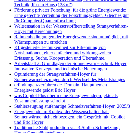
Technik, für ein Haus (128 m²)
Förderung privater Forschung: für die grüne Energiewende:
Eine gerechte Verteilung der Forschungsgelder. Gleiches gilt
für Computer-Quantenforschung
Weltsensation in der Wasserstoffherstellung Strangverfahren-
Hoyer mit Berechnungen
Rahmenbedingungen der Energiewende sind unmöglich, mit
Wärmepumpen zu erreichen
KI-gesteuerte Technikeinheit zur Erkennung von
Notsituationen, einer einfachen und wirkungsvollen
Erfassung. Suche, Kooperation und Übernahme.
Arbeitsblatt 2: Grundlagen der Sonnenwärmetechnik-Hoyer
Innovative Konzepte und technische Neuerungen
Optimierung der Strangverfahren-Hoyer für
Sonnenwärmeheizungen durch Wechsel des Metallstranges
erfindungen-verfahren.de Domain Hauptthemen
Energiewende gelöst Eric Hoyer
was Copilot Plus über meine Energiewendeprojekte als
Zusammenfassung schreibt
Stahlerzeugung stufenartige Schmelzverfahren-Hoyer 2025/3
Energiewende im Kontext der Wissenschaften hat
Sonnenwärme nicht einbezogen, ein Gespräch mit Copilot
und Eric Hoyer
Traditionelle Stahlproduktion vs. 3-Stufen-Schmelzung-
Hoyer Gegenüberstellung: