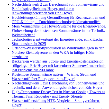
Nachschlagewerk 2 zur Berechnung von Sonnenwärme und
Parabolspiegelheizung-Hoyer, und deren
Anwendungsbereichen von Eric Hoyer
Hochleistungskühlung Gesamtlösung für Rechenzentren und
CPU-Kühlung – Durchbruchtechnologie klimafreundlich
Mein Vermächtnis: die Hoyer-Systeme für die Energiewende,
Einbeziehung der kostenlosen Sonnenwärme in der Technik,
Weltneuheiten!
Technologieverantwortung der Energiewende: ein kritischer
Situationsbericht 2025
Offshore-Wasserstoffproduktion an Windkraftanlagen in der
Nordsee Elektrolyseure an den WKA in luftiger Höhe
anzubauen
Bäckereien werden aus Strom- und Energiekostenexplosion
stillgelegt, Eric Hoyer mit kostenloser Sonnenwärmetechnik
löst Probleme für 200 Jahre
Kostenlose Sonnenwärme nutzen – Wärme, Strom und
Wasserstoff über Energiezentrum-Hoyer!
Nachschlagewerk 1 zur Berechnung von Sonnenwärme und
Technik, und deren Anwendungsbereichen von Eric Hoyer
High-Temperature Decay Test in Nuclear Cooling Towers as
Thermal Final Repository and Energy Storage
Wasserstoffherstellung HTE, Vergleich Strangverfahren-
Hoyer