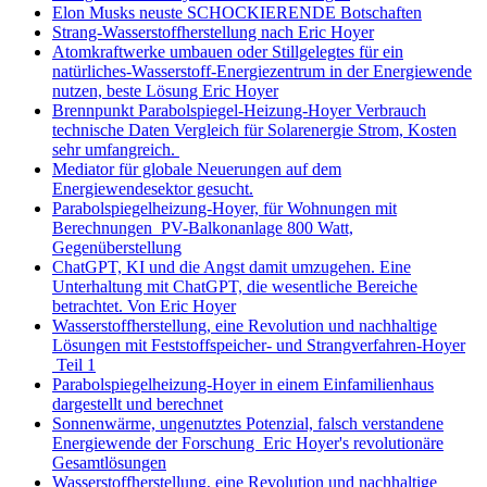
Elon Musks neuste SCHOCKIERENDE Botschaften
Strang-Wasserstoffherstellung nach Eric Hoyer
Atomkraftwerke umbauen oder Stillgelegtes für ein
natürliches-Wasserstoff-Energiezentrum in der Energiewende
nutzen, beste Lösung Eric Hoyer
Brennpunkt Parabolspiegel-Heizung-Hoyer Verbrauch
technische Daten Vergleich für Solarenergie Strom, Kosten
sehr umfangreich.
Mediator für globale Neuerungen auf dem
Energiewendesektor gesucht.
Parabolspiegelheizung-Hoyer, für Wohnungen mit
Berechnungen PV-Balkonanlage 800 Watt,
Gegenüberstellung
ChatGPT, KI und die Angst damit umzugehen. Eine
Unterhaltung mit ChatGPT, die wesentliche Bereiche
betrachtet. Von Eric Hoyer
Wasserstoffherstellung, eine Revolution und nachhaltige
Lösungen mit Feststoffspeicher- und Strangverfahren-Hoyer
Teil 1
Parabolspiegelheizung-Hoyer in einem Einfamilienhaus
dargestellt und berechnet
Sonnenwärme, ungenutztes Potenzial, falsch verstandene
Energiewende der Forschung Eric Hoyer's revolutionäre
Gesamtlösungen
Wasserstoffherstellung, eine Revolution und nachhaltige