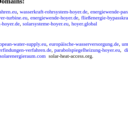
Domains:
ahren.eu
,
wasserkraft-rohrsystem-hoyer.de
,
energiewende-par
er-turbine.eu
,
energiewende-hoyer.de
,
fließenergie-bypasskr
g-hoyer.de
,
solarsysteme-hoyer.eu
,
hoyer.global
opean-water-supply.eu
,
europäische-wasserversorgung.de
,
um
erfindungen-verfahren.de
,
parabolspiegelheizung-hoyer.eu
,
d
solarenergieraum.com
solar-heat-access.org.