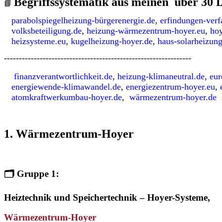
Begriffssystematik aus meinen über 30 
📘
parabolspiegelheizung-bürgerenergie.de
,
erfindungen-verf
volksbeteiligung.de
,
heizung-wärmezentrum-hoyer.eu
,
hoy
heizsysteme.eu
,
kugelheizung-hoyer.de
,
haus-solarheizun
---------------------------------------------------------------
finanzverantwortlichkeit.de
,
heizung-klimaneutral.de
,
eur
energiewende-klimawandel.de
,
energiezentrum-hoyer.eu
,
atomkraftwerkumbau-hoyer.de
,
wärmezentrum-hoyer.de
1. Wärmezentrum-Hoyer
🗂️
Gruppe 1:
Heiztechnik und Speichertechnik – Hoyer-Systeme,
Wärmezentrum-Hoyer