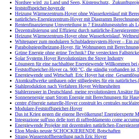
Nordsee wird zu Land und Seen, Küstenschutz, Zukunftsproj
feststoffspeicher-hoyer.de
Heizung Wärmezentrum-Hoyer ohne Wasserkreislauf mit Bere
natürliches-Energiezentrum-Hoyer mit Diagramm Berechnung
Rentenfinanzierung Umverteilung in 7 Einzahlungsstufen als 
Dezentralisierung und Effizienz durch natürliche-Energiezentr
Heizung Wärmezentrum-Hoyer ohne Wasserkreislauf, Weltneu
Whitepaper zum modularen Schubladensystem-Hoyer – Ein zuku
Parabolspiegelheizung-Hoyer, für Wohnungen mit Berechnung
Grüne Energie ohne grüne Technik? Die versteckten Fallstrick
Solar Systems Hoyer Revolutionizes the Stove Industry
Lösungen für eine nachhaltige Energiewende Willkommen bei 
Feststoffspeicher-Hoyer ca. 900 °C, die ständig vorhanden ist, 
Energiewende und Wirtschaft Eric Hoyer hat eine Gesamtlös
Atomkraftwerke umbauen oder stillgelegtes für ein natürliche
Stahlproduktion nach Verfahren Hoyer Weltneuheiten
Stahlerzeuger in Deutschland, meine revolutionären Ansätze für
Sonnenenergie spart Strom Energie mit Berechnungen für Hau
centre d'énergie naturelle-Hoyer construit les centrales nucléair
Modulare-Feststoffspeicher-Hoyer
Das ist Krieg gegen die eigene Bevölkerung! Energieexperte 
Integrazione sull'uso delle torri di raffreddamento come accumul
Energiewende Projekte mit dezentralen natürlichen-Energieze
Elon Musks neuste SCHOCKIERENDE Botschaften
Strang-Wasserstoffherstellung nach Eric Hoyer