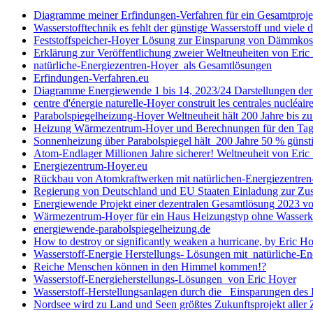
Diagramme meiner Erfindungen-Verfahren für ein Gesamtproje
Wasserstofftechnik es fehlt der günstige Wasserstoff und viel
Feststoffspeicher-Hoyer Lösung zur Einsparung von Dämmko
Erklärung zur Veröffentlichung zweier Weltneuheiten von Eri
natürliche-Energiezentren-Hoyer als Gesamtlösungen
Erfindungen-Verfahren.eu
Diagramme Energiewende 1 bis 14, 2023/24 Darstellungen d
centre d'énergie naturelle-Hoyer construit les centrales nucléair
Parabolspiegelheizung-Hoyer Weltneuheit hält 200 Jahre bis 
Heizung Wärmezentrum-Hoyer und Berechnungen für den Tag, 
Sonnenheizung über Parabolspiegel hält 200 Jahre 50 % güns
Atom-Endlager Millionen Jahre sicherer! Weltneuheit von Eric
Energiezentrum-Hoyer.eu
Rückbau von Atomkraftwerken mit natürlichen-Energiezentren-H
Regierung von Deutschland und EU Staaten Einladung zur Zus
Energiewende Projekt einer dezentralen Gesamtlösung 2023 vo
Wärmezentrum-Hoyer für ein Haus Heizungstyp ohne Wasserkre
energiewende-parabolspiegelheizung.de
How to destroy or significantly weaken a hurricane, by Eric H
Wasserstoff-Energie Herstellungs- Lösungen mit natürliche-En
Reiche Menschen können in den Himmel kommen!?
Wasserstoff-Energieherstellungs-Lösungen von Eric Hoyer
Wasserstoff-Herstellungsanlagen durch die Einsparungen des
Nordsee wird zu Land und Seen größtes Zukunftsprojekt aller 