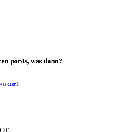
ren porös, was dann?
 was dann?
or