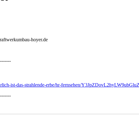
raftwerkumbau-hoyer.de
-------
faehrlich-ist-das-strahlende-erbe/hr-fernsehen/Y3JpZDovL2hyLW9u
-------