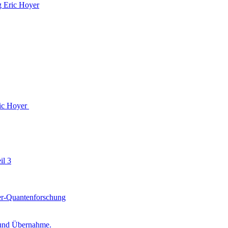
g Eric Hoyer
ic Hoyer
il 3
ter-Quantenforschung
n und Übernahme.