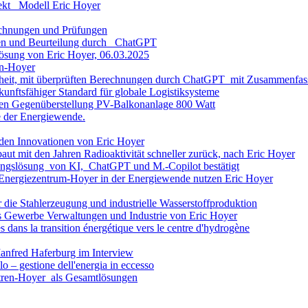
ekt Modell Eric Hoyer
chnungen und Prüfungen
en und Beurteilung durch ChatGPT
Lösung von Eric Hoyer, 06.03.2025
en-Hoyer
heit, mit überprüften Berechnungen durch ChatGPT mit Zusammenfa
nftsfähiger Standard für globale Logistiksysteme
en Gegenüberstellung PV-Balkonanlage 800 Watt
e der Energiewende.
den Innovationen von Eric Hoyer
baut mit den Jahren Radioaktivität schneller zurück, nach Eric Hoyer
ungslösung von KI, ChatGPT und M.-Copilot bestätigt
s-Energiezentrum-Hoyer in der Energiewende nutzen Eric Hoyer
 die Stahlerzeugung und industrielle Wasserstoffproduktion
s Gewerbe Verwaltungen und Industrie von Eric Hoyer
es dans la transition énergétique vers le centre d'hydrogène
Manfred Haferburg im Interview
o – gestione dell'energia in eccesso
ntren-Hoyer als Gesamtlösungen