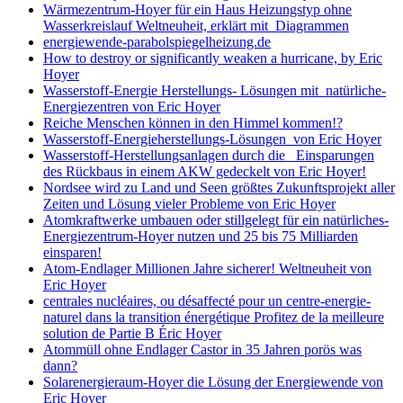
Wärmezentrum-Hoyer für ein Haus Heizungstyp ohne
Wasserkreislauf Weltneuheit, erklärt mit Diagrammen
energiewende-parabolspiegelheizung.de
How to destroy or significantly weaken a hurricane, by Eric
Hoyer
Wasserstoff-Energie Herstellungs- Lösungen mit natürliche-
Energiezentren von Eric Hoyer
Reiche Menschen können in den Himmel kommen!?
Wasserstoff-Energieherstellungs-Lösungen von Eric Hoyer
Wasserstoff-Herstellungsanlagen durch die Einsparungen
des Rückbaus in einem AKW gedeckelt von Eric Hoyer!
Nordsee wird zu Land und Seen größtes Zukunftsprojekt aller
Zeiten und Lösung vieler Probleme von Eric Hoyer
Atomkraftwerke umbauen oder stillgelegt für ein natürliches-
Energiezentrum-Hoyer nutzen und 25 bis 75 Milliarden
einsparen!
Atom-Endlager Millionen Jahre sicherer! Weltneuheit von
Eric Hoyer
centrales nucléaires, ou désaffecté pour un centre-energie-
naturel dans la transition énergétique Profitez de la meilleure
solution de Partie B Éric Hoyer
Atommüll ohne Endlager Castor in 35 Jahren porös was
dann?
Solarenergieraum-Hoyer die Lösung der Energiewende von
Eric Hoyer