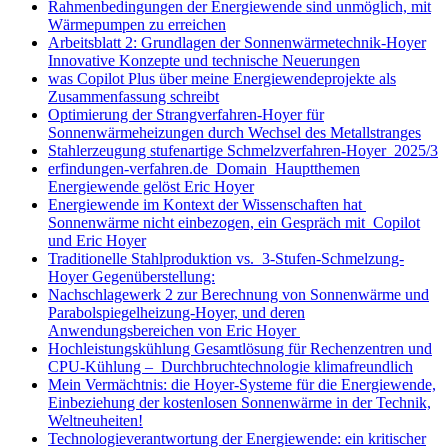
Rahmenbedingungen der Energiewende sind unmöglich, mit
Wärmepumpen zu erreichen
Arbeitsblatt 2: Grundlagen der Sonnenwärmetechnik-Hoyer
Innovative Konzepte und technische Neuerungen
was Copilot Plus über meine Energiewendeprojekte als
Zusammenfassung schreibt
Optimierung der Strangverfahren-Hoyer für
Sonnenwärmeheizungen durch Wechsel des Metallstranges
Stahlerzeugung stufenartige Schmelzverfahren-Hoyer 2025/3
erfindungen-verfahren.de Domain Hauptthemen
Energiewende gelöst Eric Hoyer
Energiewende im Kontext der Wissenschaften hat
Sonnenwärme nicht einbezogen, ein Gespräch mit Copilot
und Eric Hoyer
Traditionelle Stahlproduktion vs. 3-Stufen-Schmelzung-
Hoyer Gegenüberstellung:
Nachschlagewerk 2 zur Berechnung von Sonnenwärme und
Parabolspiegelheizung-Hoyer, und deren
Anwendungsbereichen von Eric Hoyer
Hochleistungskühlung Gesamtlösung für Rechenzentren und
CPU-Kühlung – Durchbruchtechnologie klimafreundlich
Mein Vermächtnis: die Hoyer-Systeme für die Energiewende,
Einbeziehung der kostenlosen Sonnenwärme in der Technik,
Weltneuheiten!
Technologieverantwortung der Energiewende: ein kritischer