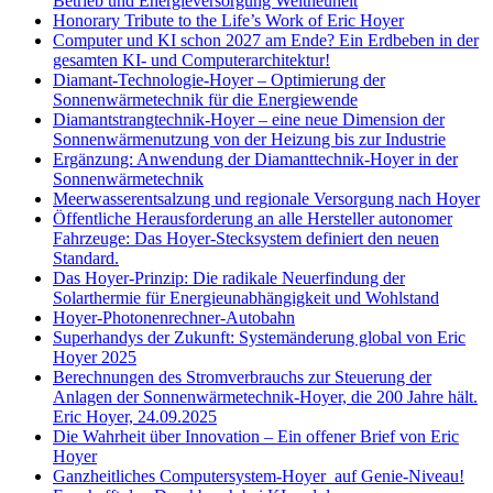
Betrieb und Energieversorgung Weltneuheit
Honorary Tribute to the Life’s Work of Eric Hoyer
Computer und KI schon 2027 am Ende? Ein Erdbeben in der
gesamten KI- und Computerarchitektur!
Diamant-Technologie-Hoyer – Optimierung der
Sonnenwärmetechnik für die Energiewende
Diamantstrangtechnik-Hoyer – eine neue Dimension der
Sonnenwärmenutzung von der Heizung bis zur Industrie
Ergänzung: Anwendung der Diamanttechnik-Hoyer in der
Sonnenwärmetechnik
Meerwasserentsalzung und regionale Versorgung nach Hoyer
Öffentliche Herausforderung an alle Hersteller autonomer
Fahrzeuge: Das Hoyer-Stecksystem definiert den neuen
Standard.
Das Hoyer-Prinzip: Die radikale Neuerfindung der
Solarthermie für Energieunabhängigkeit und Wohlstand
Hoyer-Photonenrechner-Autobahn
Superhandys der Zukunft: Systemänderung global von Eric
Hoyer 2025
Berechnungen des Stromverbrauchs zur Steuerung der
Anlagen der Sonnenwärmetechnik-Hoyer, die 200 Jahre hält.
Eric Hoyer, 24.09.2025
Die Wahrheit über Innovation – Ein offener Brief von Eric
Hoyer
Ganzheitliches Computersystem-Hoyer auf Genie-Niveau!