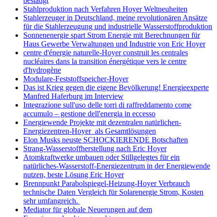
bestätigt
Stahlproduktion nach Verfahren Hoyer Weltneuheiten
Stahlerzeuger in Deutschland, meine revolutionären Ansätze
für die Stahlerzeugung und industrielle Wasserstoffproduktion
Sonnenenergie spart Strom Energie mit Berechnungen für
Haus Gewerbe Verwaltungen und Industrie von Eric Hoyer
centre d'énergie naturelle-Hoyer construit les centrales
nucléaires dans la transition énergétique vers le centre
d'hydrogène
Modulare-Feststoffspeicher-Hoyer
Das ist Krieg gegen die eigene Bevölkerung! Energieexperte
Manfred Haferburg im Interview
Integrazione sull'uso delle torri di raffreddamento come
accumulo – gestione dell'energia in eccesso
Energiewende Projekte mit dezentralen natürlichen-
Energiezentren-Hoyer als Gesamtlösungen
Elon Musks neuste SCHOCKIERENDE Botschaften
Strang-Wasserstoffherstellung nach Eric Hoyer
Atomkraftwerke umbauen oder Stillgelegtes für ein
natürliches-Wasserstoff-Energiezentrum in der Energiewende
nutzen, beste Lösung Eric Hoyer
Brennpunkt Parabolspiegel-Heizung-Hoyer Verbrauch
technische Daten Vergleich für Solarenergie Strom, Kosten
sehr umfangreich.
Mediator für globale Neuerungen auf dem