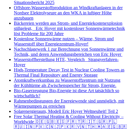
Situationsbericht 2025
Offshore-Wasserstoffproduktion an Windkraftanlagen in der
Nordsee Elektrolyseure an den WKA in luftiger Höhe
anzubauen
Bäckereien werden aus Strom- und Energiekostenexplosion
stillgelegt, Eric Hoyer mit kostenloser Sonnenwärmetechnik
löst Probleme für 200 Jahre
Kostenlose Sonnenwärme nutzen – Wärme, Strom und
Wasserstoff über Energiezentrum-Hoyer!
Nachschlagewerk 1 zur Berechnung von Sonnenwärme und
Technik, und deren Anwendungsbereichen von Eric Hoyer
Wasserstoffherstellung HTE, Vergleich Strangverfahren-
Hoyer
High-Temperature Decay Test in Nuclear Cooling Towers as
Thermal Final Repository and Energy Storage
Atomkraftwerkumbau zu Wasserstoffzentrum mit Nutzung
der Kühltürme als Zwischenspeicher für Strom, Energie.
Bio-Gaserzeugung Bio-Energie ist diese Art tatsächlich so
wirtschaftlich?
Rahmenbedingungen der Energiewende sind unmöglich, mit
Wärmepumpen zu erreichen
Solarenergieraum, Modell Eric Hoyer Weltneuheit! Teil 2
Free Solar Thermal Heating & Cooling Without Electricity –
Worldwide 🇩🇪 🇬🇧 🇪🇸 🇫🇷 🇹🇷 🇮🇹 🇬🇷 🇵🇱
🇷🇺 🇮🇳 🇵🇰 🇨🇳 🇯🇵 🇰🇷 🇻🇳 🇹🇭 🇲🇦 🇪🇬 🇧🇷