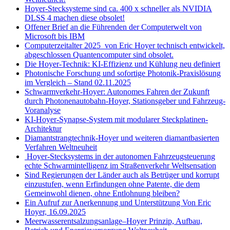
Hoyer-Stecksysteme sind ca. 400 x schneller als NVIDIA
DLSS 4 machen diese obsolet!
Offener Brief an die Führenden der Computerwelt von
Microsoft bis IBM
Computerzeitalter 2025 von Eric Hoyer technisch entwickelt,
abgeschlossen Quantencomputer sind obsolet.
Die Hoyer-Technik: KI-Effizienz und Kühlung neu definiert
Photonische Forschung und sofortige Photonik-Praxislösung
im Vergleich – Stand 02.11.2025
Schwarmverkehr-Hoyer: Autonomes Fahren der Zukunft
durch Photonenautobahn-Hoyer, Stationsgeber und Fahrzeug-
Voranalyse
KI-Hoyer-Synapse-System mit modularer Steckplatinen-
Architektur
Diamantstrangtechnik-Hoyer und weiteren diamantbasierten
Verfahren Weltneuheit
Hoyer-Stecksystems in der autonomen Fahrzeugsteuerung
echte Schwarmintelligenz im Straßenverkehr Weltsensation
Sind Regierungen der Länder auch als Betrüger und korrupt
einzustufen, wenn Erfindungen ohne Patente, die dem
Gemeinwohl dienen, ohne Entlohnung bleiben?
Ein Aufruf zur Anerkennung und Unterstützung Von Eric
Hoyer, 16.09.2025
Meerwasserentsalzungsanlage–Hoyer Prinzip, Aufbau,