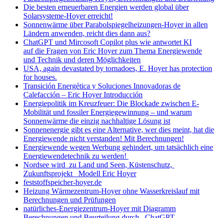
Die besten erneuerbaren Energien werden global über
Solarsysteme-Hoyer erreicht!
Sonnenwärme über Parabolspiegelheizungen-Hoyer in allen
Ländern anwenden, reicht dies dann aus?
ChatGPT und Mircosoft Copilot plus wie antwortet KI
auf die Fragen von Eric Hoyer zum Thema Energiewende
und Technik und deren Möglichkeiten
USA, again devastated by tornadoes, E. Hoyer has protection
for houses.
Transición Energética y Soluciones Innovadoras de
Calefacción – Eric Hoyer Introducción
Energiepolitik im Kreuzfeuer: Die Blockade zwischen E-
Mobilität und fossiler Energiegewinnung – und warum
Sonnenwärme die einzig nachhaltige Lösung ist
Sonnenenergie gibt es eine Alternative, wer dies meint, hat die
Energiewende nicht verstanden! Mit Berechnungen!
Energiewende wegen Werbung gehindert, um tatsächlich eine
Energiewendetechnik zu werden!
Nordsee wird zu Land und Seen, Küstenschutz,
Zukunftsprojekt Modell Eric Hoyer
feststoffspeicher-hoyer.de
Heizung Wärmezentrum-Hoyer ohne Wasserkreislauf mit
Berechnungen und Prüfungen
natürliches-Energiezentrum-Hoyer mit Diagramm
Berechnungen und Beurteilung durch ChatGPT