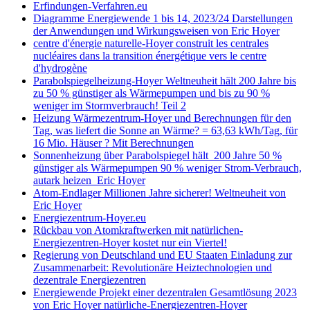
Erfindungen-Verfahren.eu
Diagramme Energiewende 1 bis 14, 2023/24 Darstellungen
der Anwendungen und Wirkungsweisen von Eric Hoyer
centre d'énergie naturelle-Hoyer construit les centrales
nucléaires dans la transition énergétique vers le centre
d'hydrogène
Parabolspiegelheizung-Hoyer Weltneuheit hält 200 Jahre bis
zu 50 % günstiger als Wärmepumpen und bis zu 90 %
weniger im Stormverbrauch! Teil 2
Heizung Wärmezentrum-Hoyer und Berechnungen für den
Tag, was liefert die Sonne an Wärme? = 63,63 kWh/Tag, für
16 Mio. Häuser ? Mit Berechnungen
Sonnenheizung über Parabolspiegel hält 200 Jahre 50 %
günstiger als Wärmepumpen 90 % weniger Strom-Verbrauch,
autark heizen Eric Hoyer
Atom-Endlager Millionen Jahre sicherer! Weltneuheit von
Eric Hoyer
Energiezentrum-Hoyer.eu
Rückbau von Atomkraftwerken mit natürlichen-
Energiezentren-Hoyer kostet nur ein Viertel!
Regierung von Deutschland und EU Staaten Einladung zur
Zusammenarbeit: Revolutionäre Heiztechnologien und
dezentrale Energiezentren
Energiewende Projekt einer dezentralen Gesamtlösung 2023
von Eric Hoyer natürliche-Energiezentren-Hoyer