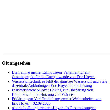
Oft angesehen
Diagramme meiner Erfindungen-Verfahren für ein
Gesamtprojekt für die Energiewende von Eric Hoyer
Wasserstofftechnik es fehlt der günstige Wasserstoff und viele
dezentrale Anbindungen Eric Hoyer hat die Lösung
Feststoffspeicher-Hoyer Lösung zur Einsparung von
Dämmkosten und Nutzung von Wärme
Erklärung zur Veröffentlichung zweier Weltneuheiten von
Eric Hoyer – 02.09.2025
natürliche-Energiezentren-Hoyer als Gesamtlösungen