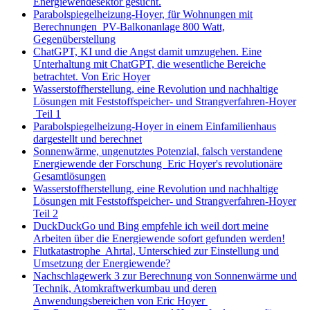
Energiewendesektor gesucht.
Parabolspiegelheizung-Hoyer, für Wohnungen mit
Berechnungen PV-Balkonanlage 800 Watt,
Gegenüberstellung
ChatGPT, KI und die Angst damit umzugehen. Eine
Unterhaltung mit ChatGPT, die wesentliche Bereiche
betrachtet. Von Eric Hoyer
Wasserstoffherstellung, eine Revolution und nachhaltige
Lösungen mit Feststoffspeicher- und Strangverfahren-Hoyer
Teil 1
Parabolspiegelheizung-Hoyer in einem Einfamilienhaus
dargestellt und berechnet
Sonnenwärme, ungenutztes Potenzial, falsch verstandene
Energiewende der Forschung Eric Hoyer's revolutionäre
Gesamtlösungen
Wasserstoffherstellung, eine Revolution und nachhaltige
Lösungen mit Feststoffspeicher- und Strangverfahren-Hoyer
Teil 2
DuckDuckGo und Bing empfehle ich weil dort meine
Arbeiten über die Energiewende sofort gefunden werden!
Flutkatastrophe Ahrtal, Unterschied zur Einstellung und
Umsetzung der Energiewende?
Nachschlagewerk 3 zur Berechnung von Sonnenwärme und
Technik, Atomkraftwerkumbau und deren
Anwendungsbereichen von Eric Hoyer