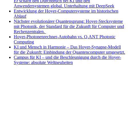
Er schafft den Durchbruch bei KI und den
Anwendersystemen global. Unterhaltung mit DeepSeek
Entwicklung der Hoyer-Computersysteme im historischen
Ablauf
Nächster evolutionärer Quantensprung: Hoyer-Stecksysteme
mit Photonik, der Standard für die Zukunft für Computer und
Rechenzentralen.
Hoyer-Photonenrechner-Autobahn vs. Q.ANT Photonic
Computing
KI und Mensch in Harmonie – Das Hoyer-Synapse-Modell
für die Zukunft: Einbindung der Quantencomputer umgesetzt.
Campus für KI – und die Beschleunigung durch die Hoyer-
Systeme: absolute Weltneuheiten