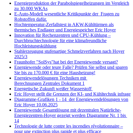
Energieproduktion der Parabolspiegelheizungen im Vergleich
zu 30.000 WKAs
E-Auto-Modell wesentliche Kritikpunkte der Fragen zu
Rohstoffen dafür.
Hochtemperatur-Zerfallstest in AKW-Kühltürmen als
thermisches Endlager und Energiespeicher Eric Hoyer
Innovation für Rechenzentren und CPU-Kühlung –
Durchbruchtechnologie für eine klimafreundliche
Hochleistungskühlung
Stahlerzeugung stufenartige Schmelzverfahren nach Hoyer
2025/3
Fraunhofer "SolSys"hat bei der Energiewende versagt?
Energiewende oder teure Falle? Prüfen Sie selbst und sparen
Sie bis zu 170.000 € für eine Hausheizung!
Energiewendelösungen Techniken mit
Berechnungen Zentrales Dokument 1
Energetische Zukunft weißer Wasserstoff
Eric Hoyer stellt die Grenzen der KI- und Kühltechnik infrage
Diagramme-Grafiken 1 - 14 der Energiewendelösungen von
Eric Hoyer 10.06.2025
Energiewende Gesamtlösung mit dezentralen Natürliche-
Energiezentren-Hoyer gezeigt werden Diagramme Nr. 1 bis
14
Technologie de lutte contre les incendies révolutionnaire –
pour une extinction plus rapide et plus efficace