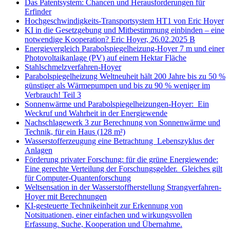
Das Patentsystem: Chancen und Herausforderungen für
Erfinder
Hochgeschwindigkeits-Transportsystem HT1 von Eric Hoyer
KI in die Gesetzgebung und Mitbestimmung einbinden – eine
notwendige Kooperation? Eric Hoyer, 26.02.2025 B
Energievergleich Parabolspiegelheizung-Hoyer 7 m und einer
Photovoltaikanlage (PV) auf einem Hektar Fläche
Stahlschmelzverfahren-Hoyer
Parabolspiegelheizung Weltneuheit hält 200 Jahre bis zu 50 %
günstiger als Wärmepumpen und bis zu 90 % weniger im
Verbrauch! Teil 3
Sonnenwärme und Parabolspiegelheizungen-Hoyer: Ein
Weckruf und Wahrheit in der Energiewende
Nachschlagewerk 3 zur Berechnung von Sonnenwärme und
Technik, für ein Haus (128 m²)
Wasserstofferzeugung eine Betrachtung Lebenszyklus der
Anlagen
Förderung privater Forschung: für die grüne Energiewende:
Eine gerechte Verteilung der Forschungsgelder. Gleiches gilt
für Computer-Quantenforschung
Weltsensation in der Wasserstoffherstellung Strangverfahren-
Hoyer mit Berechnungen
KI-gesteuerte Technikeinheit zur Erkennung von
Notsituationen, einer einfachen und wirkungsvollen
Erfassung. Suche, Kooperation und Übernahme.