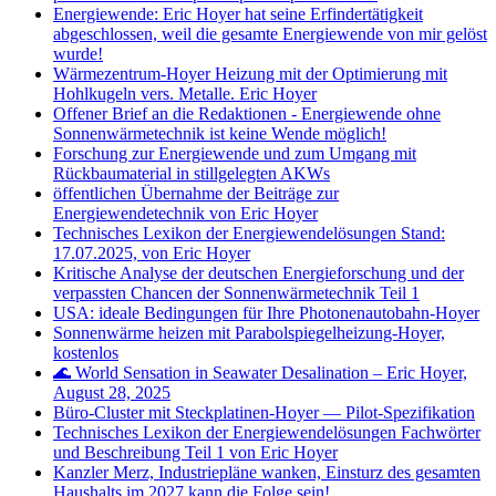
Energiewende: Eric Hoyer hat seine Erfindertätigkeit
abgeschlossen, weil die gesamte Energiewende von mir gelöst
wurde!
Wärmezentrum-Hoyer Heizung mit der Optimierung mit
Hohlkugeln vers. Metalle. Eric Hoyer
Offener Brief an die Redaktionen - Energiewende ohne
Sonnenwärmetechnik ist keine Wende möglich!
Forschung zur Energiewende und zum Umgang mit
Rückbaumaterial in stillgelegten AKWs
öffentlichen Übernahme der Beiträge zur
Energiewendetechnik von Eric Hoyer
Technisches Lexikon der Energiewendelösungen Stand:
17.07.2025, von Eric Hoyer
Kritische Analyse der deutschen Energieforschung und der
verpassten Chancen der Sonnenwärmetechnik Teil 1
USA: ideale Bedingungen für Ihre Photonenautobahn-Hoyer
Sonnenwärme heizen mit Parabolspiegelheizung-Hoyer,
kostenlos
🌊 World Sensation in Seawater Desalination – Eric Hoyer,
August 28, 2025
Büro‑Cluster mit Steckplatinen‑Hoyer — Pilot‑Spezifikation
Technisches Lexikon der Energiewendelösungen Fachwörter
und Beschreibung Teil 1 von Eric Hoyer
Kanzler Merz, Industriepläne wanken, Einsturz des gesamten
Haushalts im 2027 kann die Folge sein!