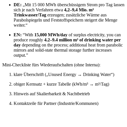
DE:
„Mit 15 000 MWh überschüssigem Strom pro Tag lassen
sich je nach Verfahren etwa
4,2–9,4 Mio. m³
Trinkwasser/Tag
erzeugen; zusätzliche Wärme aus
Parabolspiegeln und Feststoffspeichern steigert die Menge
weiter.“
EN:
“With
15,000 MWh/day
of surplus electricity, you can
produce roughly
4.2–9.4 million m³ of drinking water per
day
depending on the process; additional heat from parabolic
mirrors and solid-state thermal storage further increases
output.”
Mini-Checkliste fürs Wiederaufschalten (ohne Interna):
klare Überschrift („Unused Energy → Drinking Water“)
obiger Kernsatz + kurze Tabelle (kWh/m³ → m³/Tag)
Hinweis auf Skalierbarkeit & Nachtbetrieb
Kontaktzeile für Partner (Industrie/Kommunen)