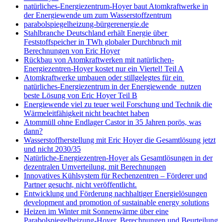
natürliches-Energiezentrum-Hoyer baut Atomkraftwerke in
der Energiewende um zum Wasserstoffzentrum
parabolspiegelheizung-bürgerenergie.de
Stahlbranche Deutschland erhält Energie über
Feststoffspeicher in TWh globaler Durchbruch mit
Berechnungen von Eric Hoyer
Rückbau von Atomkraftwerken mit natürlichen-
Energiezentren-Hoyer kostet nur ein Viertel! Teil A
Atomkraftwerke umbauen oder stillgelegtes für ein
natürliches-Energiezentrum in der Energiewende nutzen
beste Lösung von Eric Hoyer Teil B
Energiewende viel zu teuer weil Forschung und Technik die
Wärmeleitfähigkeit nicht beachtet haben
Atommüll ohne Endlager Castor in 35 Jahren porös, was
dann?
Wasserstoffherstellung mit Eric Hoyer die Gesamtlösung jetzt
und nicht 2030/35
Natürliche-Energiezentren-Hoyer als Gesamtlösungen in der
dezentralen Umverteilung, mit Berechnungen
Innovatives Kühlsystem für Rechenzentren – Förderer und
Partner gesucht, nicht veröffentlicht.
Entwicklung und Förderung nachhaltiger Energielösungen
development and promotion of sustainable energy solutions
Heizen im Winter mit Sonnenwärme über eine
Parabolspiegelheizung-Hoyer, Berechnungen und Beurteilung