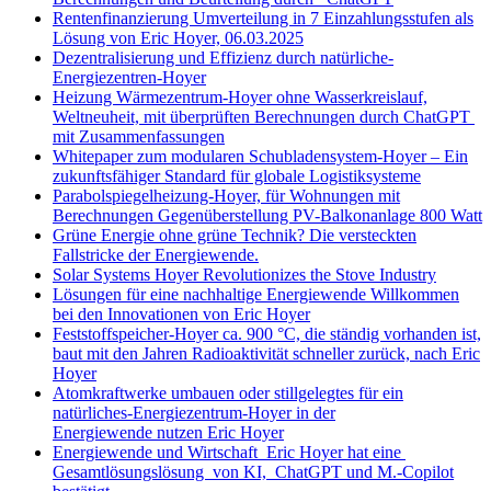
Rentenfinanzierung Umverteilung in 7 Einzahlungsstufen als
Lösung von Eric Hoyer, 06.03.2025
Dezentralisierung und Effizienz durch natürliche-
Energiezentren-Hoyer
Heizung Wärmezentrum-Hoyer ohne Wasserkreislauf,
Weltneuheit, mit überprüften Berechnungen durch ChatGPT
mit Zusammenfassungen
Whitepaper zum modularen Schubladensystem-Hoyer – Ein
zukunftsfähiger Standard für globale Logistiksysteme
Parabolspiegelheizung-Hoyer, für Wohnungen mit
Berechnungen Gegenüberstellung PV-Balkonanlage 800 Watt
Grüne Energie ohne grüne Technik? Die versteckten
Fallstricke der Energiewende.
Solar Systems Hoyer Revolutionizes the Stove Industry
Lösungen für eine nachhaltige Energiewende Willkommen
bei den Innovationen von Eric Hoyer
Feststoffspeicher-Hoyer ca. 900 °C, die ständig vorhanden ist,
baut mit den Jahren Radioaktivität schneller zurück, nach Eric
Hoyer
Atomkraftwerke umbauen oder stillgelegtes für ein
natürliches-Energiezentrum-Hoyer in der
Energiewende nutzen Eric Hoyer
Energiewende und Wirtschaft Eric Hoyer hat eine
Gesamtlösungslösung von KI, ChatGPT und M.-Copilot