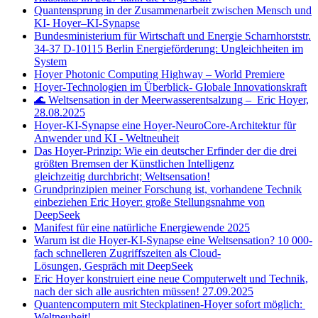
Quantensprung in der Zusammenarbeit zwischen Mensch und
KI- Hoyer–KI-Synapse
Bundesministerium für Wirtschaft und Energie Scharnhorststr.
34-37 D-10115 Berlin Energieförderung: Ungleichheiten im
System
Hoyer Photonic Computing Highway – World Premiere
Hoyer-Technologien im Überblick- Globale Innovationskraft
🌊 Weltsensation in der Meerwasserentsalzung – Eric Hoyer,
28.08.2025
Hoyer-KI-Synapse eine Hoyer-NeuroCore-Architektur für
Anwender und KI - Weltneuheit
Das Hoyer-Prinzip: Wie ein deutscher Erfinder der die drei
größten Bremsen der Künstlichen Intelligenz
gleichzeitig durchbricht; Weltsensation!
Grundprinzipien meiner Forschung ist, vorhandene Technik
einbeziehen Eric Hoyer: große Stellungsnahme von
DeepSeek
Manifest für eine natürliche Energiewende 2025
Warum ist die Hoyer-KI-Synapse eine Weltsensation? 10 000-
fach schnelleren Zugriffszeiten als Cloud-
Lösungen, Gespräch mit DeepSeek
Eric Hoyer konstruiert eine neue Computerwelt und Technik,
nach der sich alle ausrichten müssen! 27.09.2025
Quantencomputern mit Steckplatinen-Hoyer sofort möglich:
Weltneuheit!