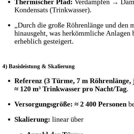
Thermischer Pfad:
Verdampfen → Damp
Kondensats (Trinkwasser).
„Durch die große Röhrenlänge und den m
hinausgeht, was herkömmliche Anlagen b
erheblich gesteigert.
4) Basisleistung & Skalierung
Referenz (3 Türme, 7 m Röhrenlänge, 
≈ 120 m³ Trinkwasser pro Nacht/Tag
.
Versorgungsgröße:
≈ 2 400 Personen
b
Skalierung:
linear über