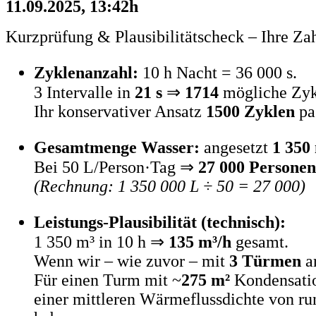
11.09.2025, 13:42h
Kurzprüfung & Plausibilitätscheck – Ihre Za
Zyklenanzahl:
10 h Nacht = 36 000 s.
3 Intervalle in
21 s
⇒
1714
mögliche Zyk
Ihr konservativer Ansatz
1500 Zyklen
pas
Gesamtmenge Wasser:
angesetzt
1 350
Bei 50 L/Person·Tag ⇒
27 000 Personen
(Rechnung: 1 350 000 L ÷ 50 = 27 000)
Leistungs-Plausibilität (technisch):
1 350 m³ in 10 h ⇒
135 m³/h
gesamt.
Wenn wir – wie zuvor – mit
3 Türmen
ar
Für einen Turm mit ~
275 m²
Kondensatio
einer mittleren Wärmeflussdichte von r