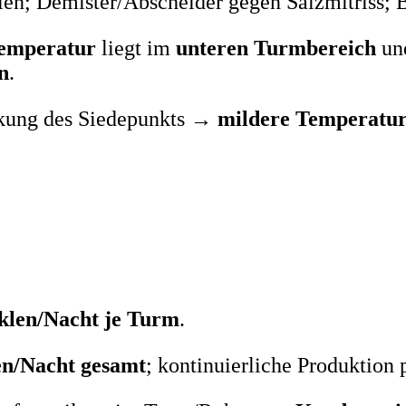
lien; Demister/Abscheider gegen Salzmitriss;
Temperatur
liegt im
unteren Turmbereich
un
n
.
ung des Siedepunkts →
mildere Temperatu
klen/Nacht je Turm
.
en/Nacht gesamt
; kontinuierliche Produktion 