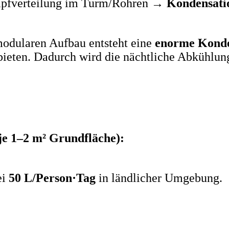
fverteilung im Turm/Rohren →
Kondensati
odularen Aufbau entsteht eine
enorme Konde
ieten. Dadurch wird die nächtliche Abkühlun
je 1–2 m² Grundfläche):
ei
50 L/Person·Tag
in ländlicher Umgebung.