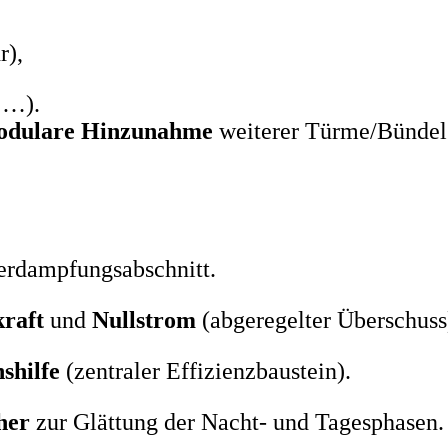
r),
 …).
odulare Hinzunahme
weiterer Türme/Bündel
erdampfungsabschnitt.
raft
und
Nullstrom
(abgeregelter Überschuss)
shilfe
(zentraler Effizienzbaustein).
her
zur Glättung der Nacht- und Tagesphasen.