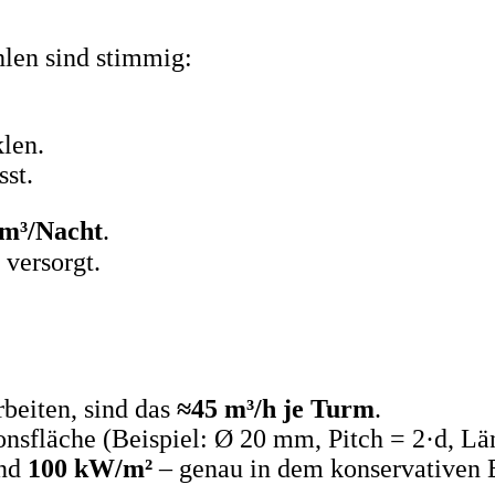
hlen sind stimmig:
len.
st.
 m³/Nacht
.
versorgt.
beiten, sind das
≈45 m³/h je Turm
.
nsfläche (Beispiel: Ø 20 mm, Pitch = 2·d, Lä
und
100 kW/m²
– genau in dem konservativen B