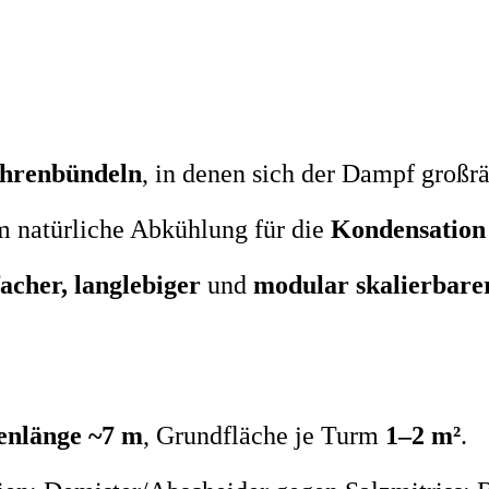
öhrenbündeln
, in denen sich der Dampf großrä
m natürliche Abkühlung für die
Kondensation
facher, langlebiger
und
modular skalierbare
enlänge ~7 m
, Grundfläche je Turm
1–2 m²
.