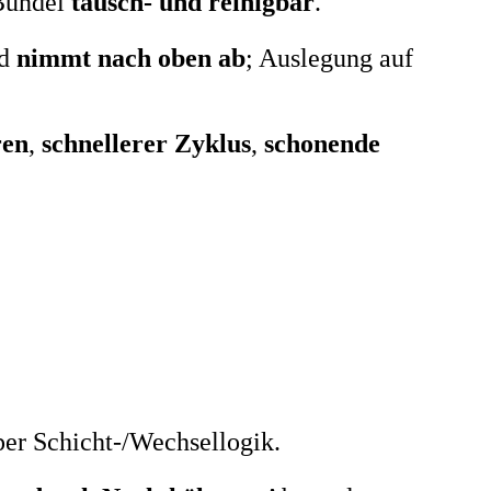
 Bündel
tausch- und reinigbar
.
d
nimmt nach oben ab
; Auslegung auf
ren
,
schnellerer Zyklus
,
schonende
per Schicht-/Wechsellogik.