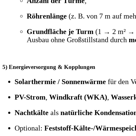
Anzahl der Türme
,
Röhrenlänge
(z. B. von 7 m auf meh
Grundfläche je Turm
(1 → 2 m² →
Ausbau ohne Großstillstand durch
m
5) Energieversorgung & Kopplungen
Solarthermie / Sonnenwärme
für den V
PV-Strom
,
Windkraft (WKA)
,
Wasserk
Nachtkälte
als
natürliche Kondensation
Optional:
Feststoff-Kälte-/Wärmespeic