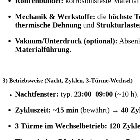
Röhrenbündel:
korrosionsfeste Materia
Mechanik & Werkstoffe:
die
höchste 
thermische Dehnung
und
Strukturlaste
Vakuum/Unterdruck (optional):
Absenk
Materialführung
.
3) Betriebsweise (Nacht, Zyklen, 3-Türme-Wechsel)
Nachtfenster:
typ.
23:00–09:00
(~10 h).
Zykluszeit:
~15 min
(bewährt) →
40 Zy
3 Türme im Wechselbetrieb:
120 Zykl