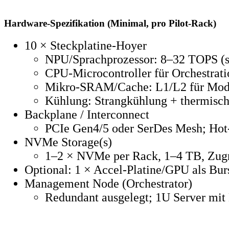
Hardware‑Spezifikation (Minimal, pro Pilot‑Rack)
10 × Steckplatine‑Hoyer
NPU/Sprachprozessor: 8–32 TOPS (
CPU‑Microcontroller für Orchestratio
Mikro‑SRAM/Cache: L1/L2 für Model
Kühlung: Strangkühlung + thermisc
Backplane / Interconnect
PCIe Gen4/5 oder SerDes Mesh; Hot‑
NVMe Storage(s)
1–2 × NVMe per Rack, 1–4 TB, Zugrif
Optional: 1 × Accel‑Platine/GPU als Burs
Management Node (Orchestrator)
Redundant ausgelegt; 1U Server mit