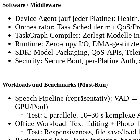
Software / Middleware
Device Agent (auf jeder Platine): Health
Orchestrator: Task Scheduler mit QoS/Pr
TaskGraph Compiler: Zerlegt Modelle in
Runtime: Zero‑copy I/O, DMA‑gestützte 
SDK: Model‑Packaging, QoS‑APIs, Tele
Security: Secure Boot, per‑Platine Auth, 
Workloads und Benchmarks (Must‑Run)
Speech Pipeline (repräsentativ): VAD 
GPU/Pool)
Test: 5 parallele, 10–30 s komplex
Office Workload: Text‑Editing + Photo_E
Test: Responsiveness, file save/loa