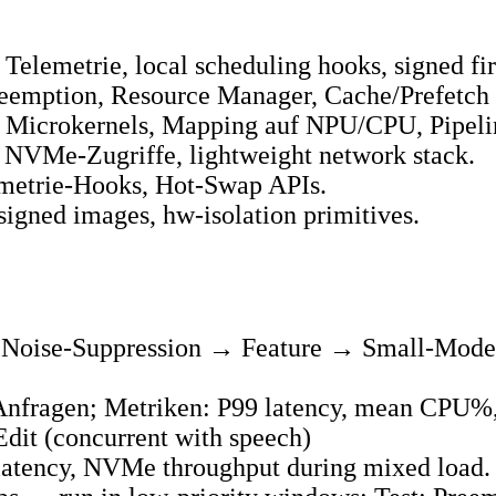
, Telemetrie, local scheduling hooks, signed f
eemption, Resource Manager, Cache/Prefetch 
 Microkernels, Mapping auf NPU/CPU, Pipeli
NVMe‑Zugriffe, lightweight network stack.
metrie‑Hooks, Hot‑Swap APIs.
signed images, hw‑isolation primitives.
→ Noise‑Suppression → Feature → Small‑Mod
e Anfragen; Metriken: P99 latency, mean CPU
dit (concurrent with speech)
d latency, NVMe throughput during mixed load.