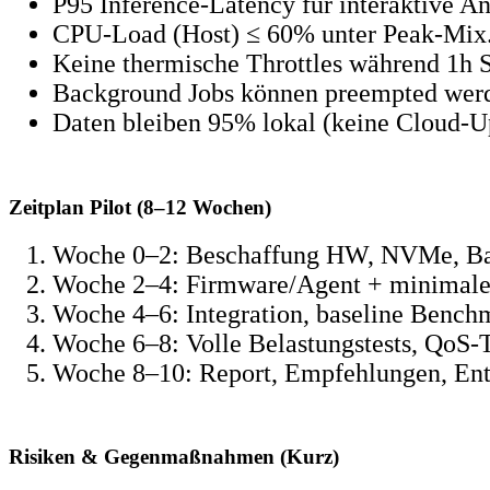
P95 Inference‑Latency für interaktive A
CPU‑Load (Host) ≤ 60% unter Peak‑Mix
Keine thermische Throttles während 1h S
Background Jobs können preempted wer
Daten bleiben 95% lokal (keine Cloud‑Upl
Zeitplan Pilot (8–12 Wochen)
Woche 0–2: Beschaffung HW, NVMe, Back
Woche 2–4: Firmware/Agent + minimaler
Woche 4–6: Integration, baseline Bench
Woche 6–8: Volle Belastungstests, QoS‑
Woche 8–10: Report, Empfehlungen, Ent
Risiken & Gegenmaßnahmen (Kurz)