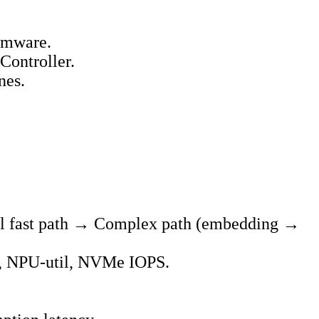
irmware.
Controller.
nes.
el fast path → Complex path (embedding →
%, NPU‑util, NVMe IOPS.