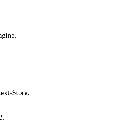
gine.
ext‑Store.
B.