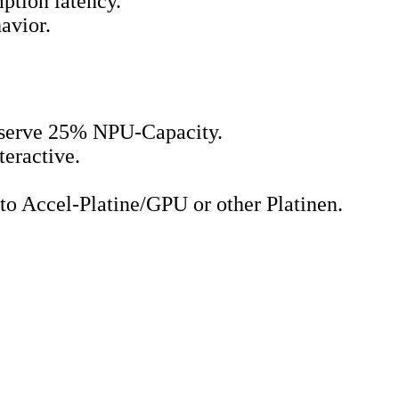
ption latency.
havior.
Reserve 25% NPU‑Capacity.
teractive.
to Accel‑Platine/GPU or other Platinen.