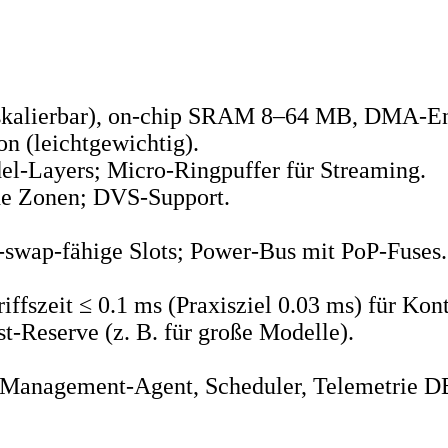
skalierbar), on‑chip SRAM 8–64 MB, DMA‑En
n (leichtgewichtig).
‑Layers; Micro‑Ringpuffer für Streaming.
he Zonen; DVS‑Support.
swap‑fähige Slots; Power‑Bus mit PoP‑Fuses.
fszeit ≤ 0.1 ms (Praxisziel 0.03 ms) für Kont
t‑Reserve (z. B. für große Modelle).
 Management‑Agent, Scheduler, Telemetrie D