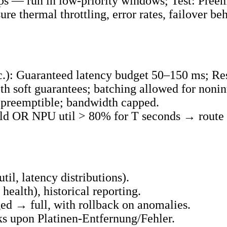
s — run in low‑priority windows; Test: Preem
ure thermal throttling, error rates, failover be
tc.): Guaranteed latency budget 50–150 ms; 
th soft guarantees; batching allowed for nonin
 preemptible; bandwidth capped.
hold OR NPU util > 80% for T seconds → route 
til, latency distributions).
health), historical reporting.
d → full, with rollback on anomalies.
ks upon Platinen‑Entfernung/Fehler.