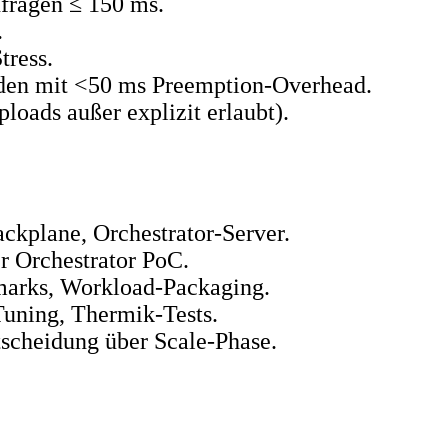
nfragen ≤ 150 ms.
.
tress.
den mit <50 ms Preemption‑Overhead.
oads außer explizit erlaubt).
plane, Orchestrator‑Server.
 Orchestrator PoC.
marks, Workload‑Packaging.
Tuning, Thermik‑Tests.
scheidung über Scale‑Phase.