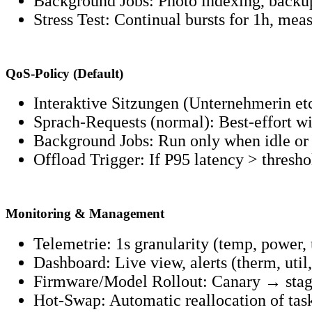
Background Jobs: Photo indexing, backup
Stress Test: Continual bursts for 1h, meas
QoS‑Policy (Default)
Interaktive Sitzungen (Unternehmerin e
Sprach‑Requests (normal): Best‑effort wi
Background Jobs: Run only when idle or
Offload Trigger: If P95 latency > thres
Monitoring & Management
Telemetrie: 1s granularity (temp, power, u
Dashboard: Live view, alerts (therm, util, 
Firmware/Model Rollout: Canary → stage
Hot‑Swap: Automatic reallocation of tas