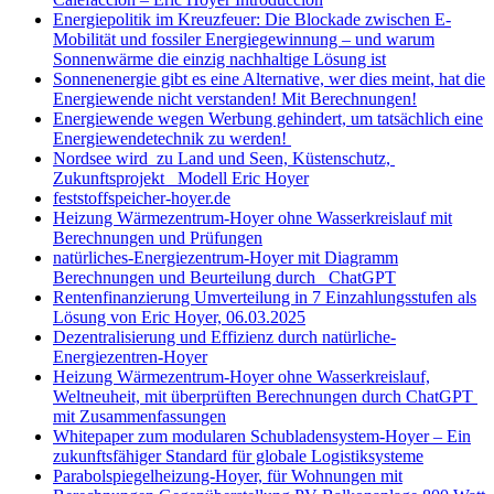
Energiepolitik im Kreuzfeuer: Die Blockade zwischen E-
Mobilität und fossiler Energiegewinnung – und warum
Sonnenwärme die einzig nachhaltige Lösung ist
Sonnenenergie gibt es eine Alternative, wer dies meint, hat die
Energiewende nicht verstanden! Mit Berechnungen!
Energiewende wegen Werbung gehindert, um tatsächlich eine
Energiewendetechnik zu werden!
Nordsee wird zu Land und Seen, Küstenschutz,
Zukunftsprojekt Modell Eric Hoyer
feststoffspeicher-hoyer.de
Heizung Wärmezentrum-Hoyer ohne Wasserkreislauf mit
Berechnungen und Prüfungen
natürliches-Energiezentrum-Hoyer mit Diagramm
Berechnungen und Beurteilung durch ChatGPT
Rentenfinanzierung Umverteilung in 7 Einzahlungsstufen als
Lösung von Eric Hoyer, 06.03.2025
Dezentralisierung und Effizienz durch natürliche-
Energiezentren-Hoyer
Heizung Wärmezentrum-Hoyer ohne Wasserkreislauf,
Weltneuheit, mit überprüften Berechnungen durch ChatGPT
mit Zusammenfassungen
Whitepaper zum modularen Schubladensystem-Hoyer – Ein
zukunftsfähiger Standard für globale Logistiksysteme
Parabolspiegelheizung-Hoyer, für Wohnungen mit