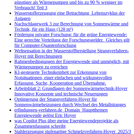
günstiger als Wärmepumpen und bis zu 90 % weniger im
Verbrauch! Teil 3
Wasserstofferzeugung eine Betrachtung Lebenszyklus der
Anlagen
Nachschlagewerk 3 zur Berechnung von Sonnenwärme und
Technik, für ein Haus (128 m²)
Förderung privater Forschung: für die grüne Energiewende:
Eine gerechte Verteilung der Forschungsgelder. Gleiches gilt
für Computer-Quantenforschung
Weltsensation in der Wasserstoffherstellung Strangverfahren-
Hoyer mit Berechnungen
Rahmenbedingungen der Energiewende sind unmöglich, mit
Wärmepumpen zu erreichen
KI-gesteuerte Technikeinheit zur Erkennung von
Notsituationen, einer einfachen und wirkungsvollen
Erfassung. Suche, Kooperation und Übernahme.
Arbeitsblatt 2: Grundlagen der Sonnenwärmetechnik-Hoyer
Innovative Konzepte und technische Neuerungen
Optimierung der Strangverfahren-Hoyer für
Sonnenwärmeheizungen durch Wechsel des Metallstranges
erfindungen-verfahren.de Domain Hauptthemen
Energiewende gelöst Eric Hoyer
was Copilot Plus über meine Energiewendeprojekte als
Zusammenfassung schreibt
Stahlerzeugung stufenartige Schmelzverfahren-Hoyer 2025/3