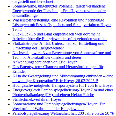
dargestellt und berechnet
Sonnenwärme, ungenutztes Potenzial, falsch verstandene
Energiewende der Forschung Eric Hoyer's revolutionäre
Gesamtlösungen
Wasserstoffherstellung, eine Revolution und nachhaltige
Lösungen mit Feststoffspeicher- und Strangverfahren-Hoyer
Teil 2
DuckDuckGo und Bing empfehle ich weil dort meine
Arbeiten über die Energiewende sofort gefunden werden!
Flutkatastrophe Ahrtal, Unterschied zur Einstellung und
Umsetzung der Energiewende?
Nachschlagewerk 3 zur Berechnung von Sonnenwärme und
Technik, Atomkraftwerkumbau und deren
Anwendungsbereichen von Eric Hoyer
Das Patentsystem: Chancen und Herausforderungen für
Erfinder
KI in die Gesetzgebung und Mitbestimmung einbinden – eine
notwendige Kooperation? Eric Hoyer, 26.02.2025 B
Hochgeschwindigkeits-Transportsystem HT1 von Eric Hoyer
Energievergleich Parabolspiegelheizung-Hoyer 7 m und einer
Photovoltaikanlage (PV) auf einem Hektar Fläche
Stahlschmelzverfahren-Hoyer
Sonnenwärme und Parabolspiegelheizungen-Hoyer: Ein
Weckruf und Wahrheit in der Energiewende
Parabolspiegelheizung Weltneuheit hält 200 Jahre bis zu 50 %