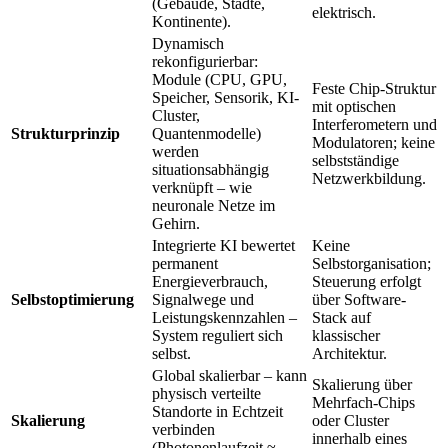
(Gebäude, Städte,
elektrisch.
Kontinente).
Dynamisch
rekonfigurierbar:
Module (CPU, GPU,
Feste Chip-Struktur
Speicher, Sensorik, KI-
mit optischen
Cluster,
Interferometern und
Strukturprinzip
Quantenmodelle)
Modulatoren; keine
werden
selbstständige
situationsabhängig
Netzwerkbildung.
verknüpft – wie
neuronale Netze im
Gehirn.
Integrierte KI bewertet
Keine
permanent
Selbstorganisation;
Energieverbrauch,
Steuerung erfolgt
Selbstoptimierung
Signalwege und
über Software-
Leistungskennzahlen –
Stack auf
System reguliert sich
klassischer
selbst.
Architektur.
Global skalierbar – kann
Skalierung über
physisch verteilte
Mehrfach-Chips
Standorte in Echtzeit
Skalierung
oder Cluster
verbinden
innerhalb eines
(Photonenlaufzeit ≈