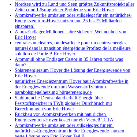
Nordsee wird zu Land und Seen größtes Zukunftsprojekt aller
Zeiten und Lösung vieler Probleme von Eric Hoyer
Atomkraftwerke umbauen oder stillgelegt für ein natürliches-
Energiezentrum-Hoyer nutzen und 25 bis 75 Milliarden
einsparen!
Atom-Endlager Millionen Jahre sicherer! Weltneuheit von
Eric Hoyer
centrales nucléaires, ou désaffecté pour un centre-energie-
naturel dans la transition énergétique Profitez de la meilleure
solution de Partie B Éric Hoyer
Atommüll ohne Endlager Castor in 35 Jahren porös was
dann?
Solarenergieraum-Hoyer die Lösung der Energiewende von
Eric Hoyer
natürliches-Energiezentrum-Hoyer baut Atomkraftwerke in
der Energiewende um zum Wasserstoffzentrum
parabolspiegelheizung-bürgerenergie.de
Stahlbranche Deutschland erhält Energie über
Feststoffspeicher in TWh globaler Durchbruch mit
Berechnungen von Eric Hoyer
Rückbau von Atomkraftwerken mit natürlichen-
Energiezentren-Hoyer kostet nur ein Viertel! Teil A
Atomkraftwerke umbauen oder stillgelegtes für ein
natürliches-Energiezentrum in der Energiewende nutzen
beste Lösung von Eric Hoyer Teil B