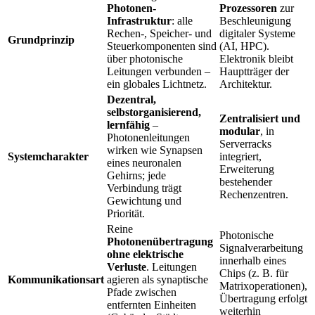
Photonen-
Prozessoren
zur
Infrastruktur
: alle
Beschleunigung
Rechen-, Speicher- und
digitaler Systeme
Grundprinzip
Steuerkomponenten sind
(AI, HPC).
über photonische
Elektronik bleibt
Leitungen verbunden –
Hauptträger der
ein globales Lichtnetz.
Architektur.
Dezentral,
selbstorganisierend,
Zentralisiert und
lernfähig
–
modular
, in
Photonenleitungen
Serverracks
wirken wie Synapsen
Systemcharakter
integriert,
eines neuronalen
Erweiterung
Gehirns; jede
bestehender
Verbindung trägt
Rechenzentren.
Gewichtung und
Priorität.
Reine
Photonische
Photonenübertragung
Signalverarbeitung
ohne elektrische
innerhalb eines
Verluste
. Leitungen
Chips (z. B. für
Kommunikationsart
agieren als synaptische
Matrixoperationen),
Pfade zwischen
Übertragung erfolgt
entfernten Einheiten
weiterhin