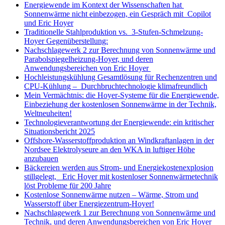
Energiewende im Kontext der Wissenschaften hat
Sonnenwärme nicht einbezogen, ein Gespräch mit Copilot
und Eric Hoyer
Traditionelle Stahlproduktion vs. 3-Stufen-Schmelzung-
Hoyer Gegenüberstellung:
Nachschlagewerk 2 zur Berechnung von Sonnenwärme und
Parabolspiegelheizung-Hoyer, und deren
Anwendungsbereichen von Eric Hoyer
Hochleistungskühlung Gesamtlösung für Rechenzentren und
CPU-Kühlung – Durchbruchtechnologie klimafreundlich
Mein Vermächtnis: die Hoyer-Systeme für die Energiewende,
Einbeziehung der kostenlosen Sonnenwärme in der Technik,
Weltneuheiten!
Technologieverantwortung der Energiewende: ein kritischer
Situationsbericht 2025
Offshore-Wasserstoffproduktion an Windkraftanlagen in der
Nordsee Elektrolyseure an den WKA in luftiger Höhe
anzubauen
Bäckereien werden aus Strom- und Energiekostenexplosion
stillgelegt, Eric Hoyer mit kostenloser Sonnenwärmetechnik
löst Probleme für 200 Jahre
Kostenlose Sonnenwärme nutzen – Wärme, Strom und
Wasserstoff über Energiezentrum-Hoyer!
Nachschlagewerk 1 zur Berechnung von Sonnenwärme und
Technik, und deren Anwendungsbereichen von Eric Hoyer