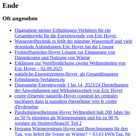
Ende
Oft angesehen
Diagramme meiner Erfindungen-Verfahren für ein
Gesamtprojekt für die Energiewende von Eric Hoyer
Wasserstofftechnik es fehlt der günstige Wasserstoff und viele
dezentrale Anbindungen Eric Hoyer hat die Lösung
Feststoffspeicher-Hoyer Lösung zur Einsparung von
Dämmkosten und Nutzung von Wärme
Erklärung zur Veröffentlichung zweier Weltneuheiten von
Eric Hoyer – 02.09.2025
natürliche-Energiezentren-Hoyer als Gesamtlösungen
Erfindungen-Verfahren.eu
Diagramme Energiewende 1 bis 14, 2023/24 Darstellungen
der Anwendungen und Wirkungsweisen von Eric Hoyer
centre d'énergie naturelle-Hoyer construit les centrales
nucléaires dans la transition énergétique vers le centre
d'hydrogène
Parabolspiegelheizung-Hoyer Weltneuheit hält 200 Jahre bis
zu 50 % günstiger als Wärmepumpen und bis zu 90 %
weniger im Stormverbrauch! Teil 2
Heizung Wärmezentrum-Hoyer und Berechnungen für den
Tag, was liefert die Sonne an Wärme? = 63,63 kWh/Tag, für