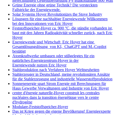
Berechnungen Gegenüberstellung PV-Balkonanlage 800 Watt
Grüne Energie ohne grüne Technik? Die versteckten
Fallstricke der Energiewende.
Solar Systems Hoyer Revolutionizes the Stove Industry
Lösungen für eine nachhaltige Energiewende Willkommen
bei den Innovationen von Eric Hoyer
Feststoffspeicher-Hoyer ca. 900 °C, die ständig vorhanden ist,
baut mit den Jahren Radioaktivität schneller zurück, nach Eric
Hoyer
Energiewende und Wirtschaft Eric Hoyer hat eine
Gesamtlösungslösung von KI, ChatGPT und M.-Copilot
bestätigt
Atomkraftwerke umbauen oder stillgelegtes für ein
natürliches-Energiezentrum-Hoyer in der
Energiewende nutzen Eric Hoyer
Stahlproduktion nach Verfahren Hoyer Weltneuheiten
Stahlerzeuger in Deutschland, meine revolutionären Ansätze
für die Stahlerzeugung und industrielle Wasserstoffproduktion
Sonnenenergie spart Strom Energie mit Berechnungen für
Haus Gewerbe Verwaltungen und Industrie von Eric Hoyer
centre d'énergie naturelle-Hoyer construit les centrales
nucléaires dans la transition énergétique vers le centre
d'hydrogène
Modulare-Feststoffspeicher-Hoyer
Das ist Krieg gegen die eigene Bevölkerung! Energieexperte