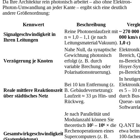
Da Ihre Architektur rein photonisch arbeitet – also ohne Elektron-
Photon-Umwandlung an jeder Kante – ergibt sich eine deutlich
andere Größenordnung:
Kennwert
Beschreibung
Vergl
Reine Photonenlaufzeit mit
~ 270 000
Signalgeschwindigkeit in
n ≈ 1,0 – 1,1 (je nach
000 km/s 
Ihren Leitungen
Leitungsmaterial/Vakuum).
1,0 c)
Nahe Null, da synaptische
Elektronik
Gewichtung photonisch
Bereich, 
Verzögerung je Knoten
erfolgt (z. B. durch
ns-Bereich
variable Brechung oder
Hoyer-Sys
Polarisationssteuerung).
ps-Bereic
In heutige
Bei 10 km Entfernung (z.
Elektroni
Reale mittlere Reaktionszeit
B. Gebäudevernetzung):
es 5 – 10 
über städtisches Netz
Laufzeit ≈ 33 µs Hin- und
durch Bus
Rückweg.
Queue- u
Softwarela
Je nach Parallelität und
Modulanzahl können Sie
theoretisch
10⁵ – 10⁶ ×
die
Q.ANT lie
Rechenoperationen eines
etwa beim
Gesamtwirkgeschwindigkeit
Supercomputers (z. B.
100-fache
(Systemleistung)