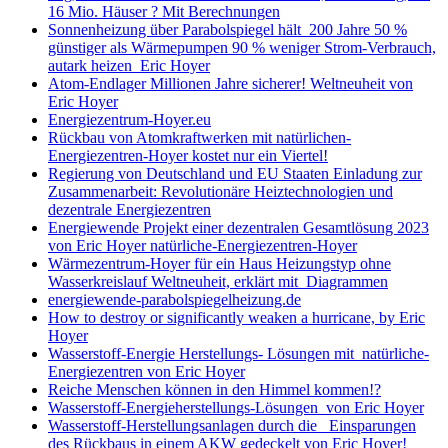
16 Mio. Häuser ? Mit Berechnungen
Sonnenheizung über Parabolspiegel hält 200 Jahre 50 %
günstiger als Wärmepumpen 90 % weniger Strom-Verbrauch,
autark heizen Eric Hoyer
Atom-Endlager Millionen Jahre sicherer! Weltneuheit von
Eric Hoyer
Energiezentrum-Hoyer.eu
Rückbau von Atomkraftwerken mit natürlichen-
Energiezentren-Hoyer kostet nur ein Viertel!
Regierung von Deutschland und EU Staaten Einladung zur
Zusammenarbeit: Revolutionäre Heiztechnologien und
dezentrale Energiezentren
Energiewende Projekt einer dezentralen Gesamtlösung 2023
von Eric Hoyer natürliche-Energiezentren-Hoyer
Wärmezentrum-Hoyer für ein Haus Heizungstyp ohne
Wasserkreislauf Weltneuheit, erklärt mit Diagrammen
energiewende-parabolspiegelheizung.de
How to destroy or significantly weaken a hurricane, by Eric
Hoyer
Wasserstoff-Energie Herstellungs- Lösungen mit natürliche-
Energiezentren von Eric Hoyer
Reiche Menschen können in den Himmel kommen!?
Wasserstoff-Energieherstellungs-Lösungen von Eric Hoyer
Wasserstoff-Herstellungsanlagen durch die Einsparungen
des Rückbaus in einem AKW gedeckelt von Eric Hoyer!