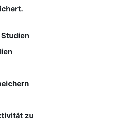
ichert.
 Studien
lien
peichern
tivität zu