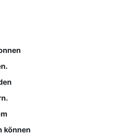
Tonnen
en.
rden
rn.
rom
n können