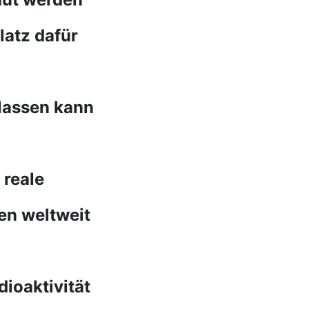
latz dafür
lassen kann
 reale
en weltweit
ioaktivität