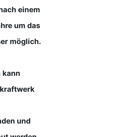
t nach einem
ahre um das
ser möglich.
n kann
kraftwerk
anden und
aut werden