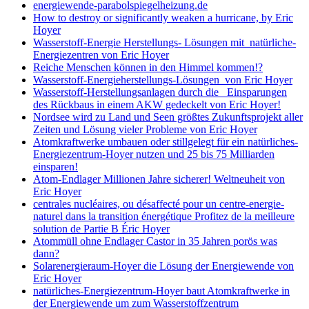
energiewende-parabolspiegelheizung.de
How to destroy or significantly weaken a hurricane, by Eric
Hoyer
Wasserstoff-Energie Herstellungs- Lösungen mit natürliche-
Energiezentren von Eric Hoyer
Reiche Menschen können in den Himmel kommen!?
Wasserstoff-Energieherstellungs-Lösungen von Eric Hoyer
Wasserstoff-Herstellungsanlagen durch die Einsparungen
des Rückbaus in einem AKW gedeckelt von Eric Hoyer!
Nordsee wird zu Land und Seen größtes Zukunftsprojekt aller
Zeiten und Lösung vieler Probleme von Eric Hoyer
Atomkraftwerke umbauen oder stillgelegt für ein natürliches-
Energiezentrum-Hoyer nutzen und 25 bis 75 Milliarden
einsparen!
Atom-Endlager Millionen Jahre sicherer! Weltneuheit von
Eric Hoyer
centrales nucléaires, ou désaffecté pour un centre-energie-
naturel dans la transition énergétique Profitez de la meilleure
solution de Partie B Éric Hoyer
Atommüll ohne Endlager Castor in 35 Jahren porös was
dann?
Solarenergieraum-Hoyer die Lösung der Energiewende von
Eric Hoyer
natürliches-Energiezentrum-Hoyer baut Atomkraftwerke in
der Energiewende um zum Wasserstoffzentrum