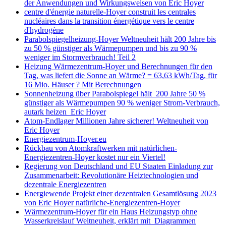
der Anwendungen und Wirkungsweisen von Eric Hoyer
centre d'énergie naturelle-Hoyer construit les centrales
nucléaires dans la transition énergétique vers le centre
d'hydrogène
Parabolspiegelheizung-Hoyer Weltneuheit hält 200 Jahre bis
zu 50 % günstiger als Wärmepumpen und bis zu 90 %
weniger im Stormverbrauch! Teil 2
Heizung Wärmezentrum-Hoyer und Berechnungen für den
Tag, was liefert die Sonne an Wärme? = 63,63 kWh/Tag, für
16 Mio. Häuser ? Mit Berechnungen
Sonnenheizung über Parabolspiegel hält 200 Jahre 50 %
günstiger als Wärmepumpen 90 % weniger Strom-Verbrauch,
autark heizen Eric Hoyer
Atom-Endlager Millionen Jahre sicherer! Weltneuheit von
Eric Hoyer
Energiezentrum-Hoyer.eu
Rückbau von Atomkraftwerken mit natürlichen-
Energiezentren-Hoyer kostet nur ein Viertel!
Regierung von Deutschland und EU Staaten Einladung zur
Zusammenarbeit: Revolutionäre Heiztechnologien und
dezentrale Energiezentren
Energiewende Projekt einer dezentralen Gesamtlösung 2023
von Eric Hoyer natürliche-Energiezentren-Hoyer
Wärmezentrum-Hoyer für ein Haus Heizungstyp ohne
Wasserkreislauf Weltneuheit, erklärt mit Diagrammen