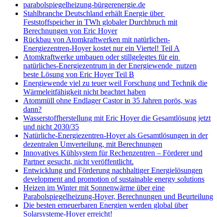
parabolspiegelheizung-bürgerenergie.de
Stahlbranche Deutschland erhält Energie über
Feststoffspeicher in TWh globaler Durchbruch mit
Berechnungen von Eric Hoyer
Rückbau von Atomkraftwerken mit natürlichen-
Energiezentren-Hoyer kostet nur ein Viertel! Teil A
Atomkraftwerke umbauen oder stillgelegtes für ein
natürliches-Energiezentrum in der Energiewende nutzen
beste Lösung von Eric Hoyer Teil B
Energiewende viel zu teuer weil Forschung und Technik die
Wärmeleitfähigkeit nicht beachtet haben
Atommüll ohne Endlager Castor in 35 Jahren porös, was
dann?
Wasserstoffherstellung mit Eric Hoyer die Gesamtlösung jetzt
und nicht 2030/35
Natürliche-Energiezentren-Hoyer als Gesamtlösungen in der
dezentralen Umverteilung, mit Berechnungen
Innovatives Kühlsystem für Rechenzentren – Förderer und
Partner gesucht, nicht veröffentlicht.
Entwicklung und Förderung nachhaltiger Energielösungen
development and promotion of sustainable energy solutions
Heizen im Winter mit Sonnenwärme über eine
Parabolspiegelheizung-Hoyer, Berechnungen und Beurteilung
Die besten erneuerbaren Energien werden global über
Solarsysteme-Hoyer erreicht!