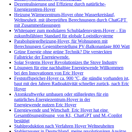
Dezentralisierung und Effizienz durch natürliche-
Energiezentren-Hoyer
Heizung Wärmezentrum-Hoyer ohne Wasserkreislauf,
Weltneuheit, mit überprüften Berechnungen durch ChatGPT
mit Zusammenfassungen
Whitepaper zum modularen Schubladensystem-Hoyer – Ein
zukunftsfähiger Standard für globale Logistiksysteme
Parabolspiegelheizung-Hoyer, für Wohnungen mit
Berechnungen Gegenüberstellung PV-Balkonanlage 800 Watt
Grüne Energie ohne grüne Technik? Die versteckten
Fallstricke der Energiewende.
Solar Systems Hoyer Revolutionizes the Stove Industry
Lösungen für eine nachhaltige Energiewende Willkommen
bei den Innovationen von Eric Hoyer
Feststoffspeicher-Hoyer ca. 900 °C, die ständig vorhanden ist,
baut mit den Jahren Radioaktivität schneller zurück, nach Eric
Hoyer
Atomkraftwerke umbauen oder stillgelegtes für ein
natürliches-Energiezentrum-Hoyer in der
Energiewende nutzen Eric Hoyer
Energiewende und Wirtschaft Eric Hoyer hat eine
Gesamtlösungslösung von KI, ChatGPT und M.-Copilot
bestätigt
Stahlproduktion nach Verfahren Hoyer Weltneuheiten
Stahlerzeuger in Deutschland, meine revolutionären Ansätze