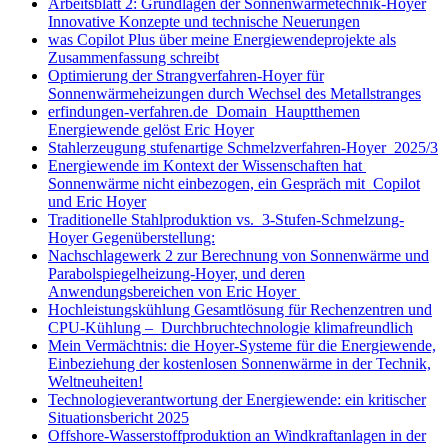
Arbeitsblatt 2: Grundlagen der Sonnenwärmetechnik-Hoyer
Innovative Konzepte und technische Neuerungen
was Copilot Plus über meine Energiewendeprojekte als
Zusammenfassung schreibt
Optimierung der Strangverfahren-Hoyer für
Sonnenwärmeheizungen durch Wechsel des Metallstranges
erfindungen-verfahren.de Domain Hauptthemen
Energiewende gelöst Eric Hoyer
Stahlerzeugung stufenartige Schmelzverfahren-Hoyer 2025/3
Energiewende im Kontext der Wissenschaften hat
Sonnenwärme nicht einbezogen, ein Gespräch mit Copilot
und Eric Hoyer
Traditionelle Stahlproduktion vs. 3-Stufen-Schmelzung-
Hoyer Gegenüberstellung:
Nachschlagewerk 2 zur Berechnung von Sonnenwärme und
Parabolspiegelheizung-Hoyer, und deren
Anwendungsbereichen von Eric Hoyer
Hochleistungskühlung Gesamtlösung für Rechenzentren und
CPU-Kühlung – Durchbruchtechnologie klimafreundlich
Mein Vermächtnis: die Hoyer-Systeme für die Energiewende,
Einbeziehung der kostenlosen Sonnenwärme in der Technik,
Weltneuheiten!
Technologieverantwortung der Energiewende: ein kritischer
Situationsbericht 2025
Offshore-Wasserstoffproduktion an Windkraftanlagen in der