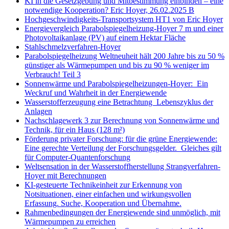
KI in die Gesetzgebung und Mitbestimmung einbinden – eine
notwendige Kooperation? Eric Hoyer, 26.02.2025 B
Hochgeschwindigkeits-Transportsystem HT1 von Eric Hoyer
Energievergleich Parabolspiegelheizung-Hoyer 7 m und einer
Photovoltaikanlage (PV) auf einem Hektar Fläche
Stahlschmelzverfahren-Hoyer
Parabolspiegelheizung Weltneuheit hält 200 Jahre bis zu 50 %
günstiger als Wärmepumpen und bis zu 90 % weniger im
Verbrauch! Teil 3
Sonnenwärme und Parabolspiegelheizungen-Hoyer: Ein
Weckruf und Wahrheit in der Energiewende
Wasserstofferzeugung eine Betrachtung Lebenszyklus der
Anlagen
Nachschlagewerk 3 zur Berechnung von Sonnenwärme und
Technik, für ein Haus (128 m²)
Förderung privater Forschung: für die grüne Energiewende:
Eine gerechte Verteilung der Forschungsgelder. Gleiches gilt
für Computer-Quantenforschung
Weltsensation in der Wasserstoffherstellung Strangverfahren-
Hoyer mit Berechnungen
KI-gesteuerte Technikeinheit zur Erkennung von
Notsituationen, einer einfachen und wirkungsvollen
Erfassung. Suche, Kooperation und Übernahme.
Rahmenbedingungen der Energiewende sind unmöglich, mit
Wärmepumpen zu erreichen