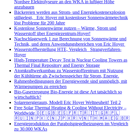
Nordsee Elektrolyseure an den WKA in luftiger Höhe
anzubauen
Bäckereien werden aus Strom- und Energiekostenexplosion
stillgelegt, Eric Hoyer mit kostenloser Sonnenwärmetechnik
löst Probleme für 200 Jahre
Kostenlose Sonnenwärme nutzen – Wärme, Strom und
Wasserstoff über Energiezentrum-Hoyer!
Nachschlagewerk 1 zur Berechnung von Sonnenwärme und
Technik, und deren Anwendungsbereichen von Eric Hoyer
Wasserstoffherstellung HTE, Vergleich Strangverfahren-
Hoyer
High-Temperature Decay Test in Nuclear Cooling Towers as
Thermal Final Repository and Energy Storage
Atomkraftwerkumbau zu Wasserstoffzentrum mit Nutzung
der Kühltürme als Zwischenspeicher für Strom, Energie.
Rahmenbedingungen der Energiewende sind unmöglich, mit
Wärmepumpen zu erreichen
Bio-Gaserzeugung Bio-Energie ist diese Art tatsächlich so
wirtschaftlich?
Solarenergieraum, Modell Eric Hoyer Weltneuheit! Teil 2
Free Solar Thermal Heating & Cooling Without Electricity –
Worldwide 🇩🇪 🇬🇧 🇪🇸 🇫🇷 🇹🇷 🇮🇹 🇬🇷 🇵🇱
🇷🇺 🇮🇳 🇵🇰 🇨🇳 🇯🇵 🇰🇷 🇻🇳 🇹🇭 🇲🇦 🇪🇬 🇧🇷
Energieproduktion der Parabolspiegelheizungen im Vergleich
zu 30.000 WKAs