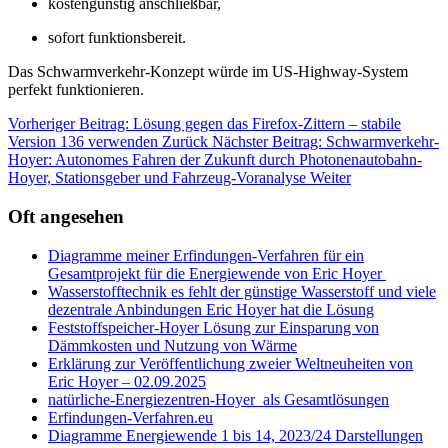
kostengünstig anschließbar,
sofort funktionsbereit.
Das Schwarmverkehr-Konzept würde im US-Highway-System
perfekt funktionieren.
Vorheriger Beitrag: Lösung gegen das Firefox‑Zittern – stabile
Version 136 verwenden
Zurück
Nächster Beitrag: Schwarmverkehr-
Hoyer: Autonomes Fahren der Zukunft durch Photonenautobahn-
Hoyer, Stationsgeber und Fahrzeug-Voranalyse
Weiter
Oft angesehen
Diagramme meiner Erfindungen-Verfahren für ein
Gesamtprojekt für die Energiewende von Eric Hoyer
Wasserstofftechnik es fehlt der günstige Wasserstoff und viele
dezentrale Anbindungen Eric Hoyer hat die Lösung
Feststoffspeicher-Hoyer Lösung zur Einsparung von
Dämmkosten und Nutzung von Wärme
Erklärung zur Veröffentlichung zweier Weltneuheiten von
Eric Hoyer – 02.09.2025
natürliche-Energiezentren-Hoyer als Gesamtlösungen
Erfindungen-Verfahren.eu
Diagramme Energiewende 1 bis 14, 2023/24 Darstellungen