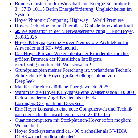
Bundesministerium für Wirtschaft und Energie Scharnhorststr.
34-37 D-10115 Berlin Energieförderung: Ungleichheiten im
System
Hoyer Photonic Computing Highway – World Premiere
Hoyer-Technologien im Überblick- Globale Innovationskraft
🌊 Weltsensation in der Meerwasserentsalzung – Eric Hoyer,
28.08.2025
Hoyer-KI-Synapse eine Hoyer-NeuroCore-Architektur für
Anwender und KI - Weltneuheit
Das Hoyer-Prinzip: Wie ein deutscher Erfinder der die drei
größten Bremsen der Künstlichen Intelligenz
gleichzeitig durchbricht; Weltsensation!
Grundprinzipien meiner Forschung ist, vorhandene Technik
einbeziehen Eric Hoyer: große Stellungsnahme von
DeepSeek
Manifest für eine natürliche Energiewende 2025
Warum ist die Hoyer-KI-Synapse eine Weltsensation? 10 000-
fach schnelleren Zugriffszeiten als Cloud-
Lösungen, Gespräch mit DeepSeek
Eric Hoyer konstruiert eine neue Computerwelt und Technik,
nach der sich alle ausrichten müssen! 27.09.2025
Quantencomputern mit Steckplatinen-Hoyer sofort möglich:
Weltneuheit!
Hoyer-Stecksysteme sind ca. 400 x schneller als NVIDIA
DLSS 4 machen diese obsolet!