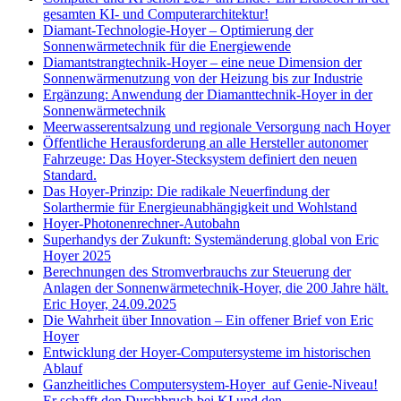
gesamten KI- und Computerarchitektur!
Diamant-Technologie-Hoyer – Optimierung der
Sonnenwärmetechnik für die Energiewende
Diamantstrangtechnik-Hoyer – eine neue Dimension der
Sonnenwärmenutzung von der Heizung bis zur Industrie
Ergänzung: Anwendung der Diamanttechnik-Hoyer in der
Sonnenwärmetechnik
Meerwasserentsalzung und regionale Versorgung nach Hoyer
Öffentliche Herausforderung an alle Hersteller autonomer
Fahrzeuge: Das Hoyer-Stecksystem definiert den neuen
Standard.
Das Hoyer-Prinzip: Die radikale Neuerfindung der
Solarthermie für Energieunabhängigkeit und Wohlstand
Hoyer-Photonenrechner-Autobahn
Superhandys der Zukunft: Systemänderung global von Eric
Hoyer 2025
Berechnungen des Stromverbrauchs zur Steuerung der
Anlagen der Sonnenwärmetechnik-Hoyer, die 200 Jahre hält.
Eric Hoyer, 24.09.2025
Die Wahrheit über Innovation – Ein offener Brief von Eric
Hoyer
Entwicklung der Hoyer-Computersysteme im historischen
Ablauf
Ganzheitliches Computersystem-Hoyer auf Genie-Niveau!
Er schafft den Durchbruch bei KI und den