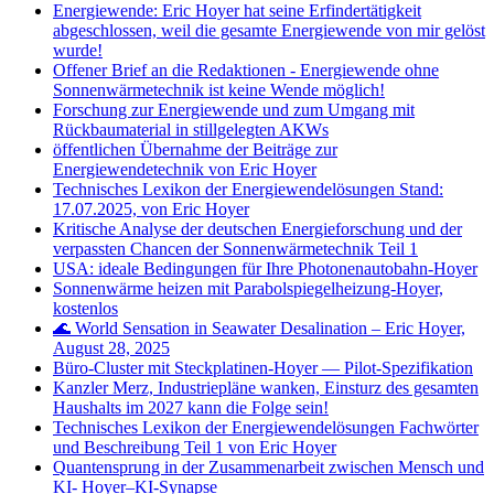
Energiewende: Eric Hoyer hat seine Erfindertätigkeit
abgeschlossen, weil die gesamte Energiewende von mir gelöst
wurde!
Offener Brief an die Redaktionen - Energiewende ohne
Sonnenwärmetechnik ist keine Wende möglich!
Forschung zur Energiewende und zum Umgang mit
Rückbaumaterial in stillgelegten AKWs
öffentlichen Übernahme der Beiträge zur
Energiewendetechnik von Eric Hoyer
Technisches Lexikon der Energiewendelösungen Stand:
17.07.2025, von Eric Hoyer
Kritische Analyse der deutschen Energieforschung und der
verpassten Chancen der Sonnenwärmetechnik Teil 1
USA: ideale Bedingungen für Ihre Photonenautobahn-Hoyer
Sonnenwärme heizen mit Parabolspiegelheizung-Hoyer,
kostenlos
🌊 World Sensation in Seawater Desalination – Eric Hoyer,
August 28, 2025
Büro‑Cluster mit Steckplatinen‑Hoyer — Pilot‑Spezifikation
Kanzler Merz, Industriepläne wanken, Einsturz des gesamten
Haushalts im 2027 kann die Folge sein!
Technisches Lexikon der Energiewendelösungen Fachwörter
und Beschreibung Teil 1 von Eric Hoyer
Quantensprung in der Zusammenarbeit zwischen Mensch und
KI- Hoyer–KI-Synapse