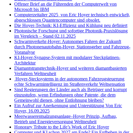
Offener Brief an die Führenden der Computerwelt von
Microsoft bis IBM
Computerzeitalter 2025 von Eric Hoyer technisch entwickelt,
abgeschlossen Quantencomputer sind obsolet.
Die Hoyer-Technik: KI-Effizienz und Kühlung neu definiert
Photonische Forschung und sofortige Photonik-Praxislösung
im Vergleich – Stand 02.11.2025
Schwarmverkehr-Hoyer: Autonomes Fahren der Zukunft
durch Photonenautobahn-Hoyer, Stationsgeber und Fahrzeug-
Voranalyse
KI-Hoyer-Synapse-System mit modularer Steckplatinen-
Architektur
Diamantstrangtechnik-Hoyer und weiteren diamantbasierten
Verfahren Weltneuheit
Hoyer-Stecksystems in der autonomen Fahrzeugsteuerung
echte Schwarmintelligenz im Straßenverkehr Weltsensation
Sind Regierungen der Länder auch als Betrüger und korrupt
einzustufen, wenn Erfindungen ohne Patente, die dem
Gemeinwohl dienen, ohne Entlohnung bleiben?
Ein Aufruf zur Anerkennung und Unterstützung Von Eric
Hoyer, 16.09.2025
Meerwasserentsalzungsanlage–Hoyer Prinzip, Aufbau,
Betrieb und Energieversorgung Weltneuheit
Honorary Tribute to the Life’s Work of Eric Hoyer
Computer und KI schon 2027 am Ende? Ein Erdbeben in der