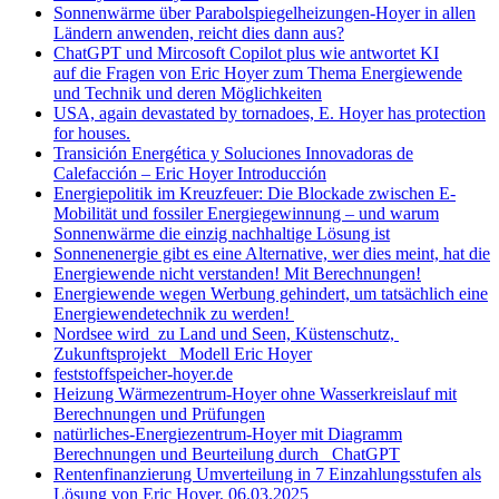
Sonnenwärme über Parabolspiegelheizungen-Hoyer in allen
Ländern anwenden, reicht dies dann aus?
ChatGPT und Mircosoft Copilot plus wie antwortet KI
auf die Fragen von Eric Hoyer zum Thema Energiewende
und Technik und deren Möglichkeiten
USA, again devastated by tornadoes, E. Hoyer has protection
for houses.
Transición Energética y Soluciones Innovadoras de
Calefacción – Eric Hoyer Introducción
Energiepolitik im Kreuzfeuer: Die Blockade zwischen E-
Mobilität und fossiler Energiegewinnung – und warum
Sonnenwärme die einzig nachhaltige Lösung ist
Sonnenenergie gibt es eine Alternative, wer dies meint, hat die
Energiewende nicht verstanden! Mit Berechnungen!
Energiewende wegen Werbung gehindert, um tatsächlich eine
Energiewendetechnik zu werden!
Nordsee wird zu Land und Seen, Küstenschutz,
Zukunftsprojekt Modell Eric Hoyer
feststoffspeicher-hoyer.de
Heizung Wärmezentrum-Hoyer ohne Wasserkreislauf mit
Berechnungen und Prüfungen
natürliches-Energiezentrum-Hoyer mit Diagramm
Berechnungen und Beurteilung durch ChatGPT
Rentenfinanzierung Umverteilung in 7 Einzahlungsstufen als
Lösung von Eric Hoyer, 06.03.2025