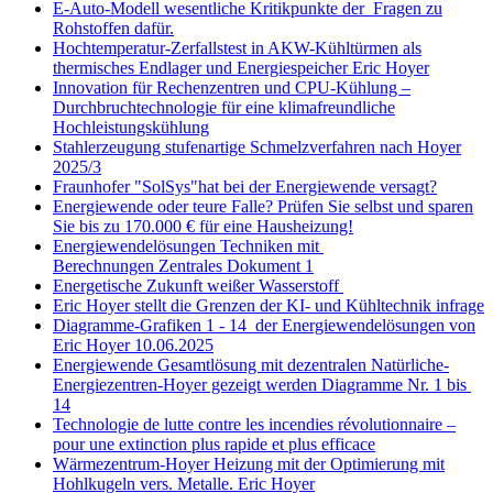
E-Auto-Modell wesentliche Kritikpunkte der Fragen zu
Rohstoffen dafür.
Hochtemperatur-Zerfallstest in AKW-Kühltürmen als
thermisches Endlager und Energiespeicher Eric Hoyer
Innovation für Rechenzentren und CPU-Kühlung –
Durchbruchtechnologie für eine klimafreundliche
Hochleistungskühlung
Stahlerzeugung stufenartige Schmelzverfahren nach Hoyer
2025/3
Fraunhofer "SolSys"hat bei der Energiewende versagt?
Energiewende oder teure Falle? Prüfen Sie selbst und sparen
Sie bis zu 170.000 € für eine Hausheizung!
Energiewendelösungen Techniken mit
Berechnungen Zentrales Dokument 1
Energetische Zukunft weißer Wasserstoff
Eric Hoyer stellt die Grenzen der KI- und Kühltechnik infrage
Diagramme-Grafiken 1 - 14 der Energiewendelösungen von
Eric Hoyer 10.06.2025
Energiewende Gesamtlösung mit dezentralen Natürliche-
Energiezentren-Hoyer gezeigt werden Diagramme Nr. 1 bis
14
Technologie de lutte contre les incendies révolutionnaire –
pour une extinction plus rapide et plus efficace
Wärmezentrum-Hoyer Heizung mit der Optimierung mit
Hohlkugeln vers. Metalle. Eric Hoyer