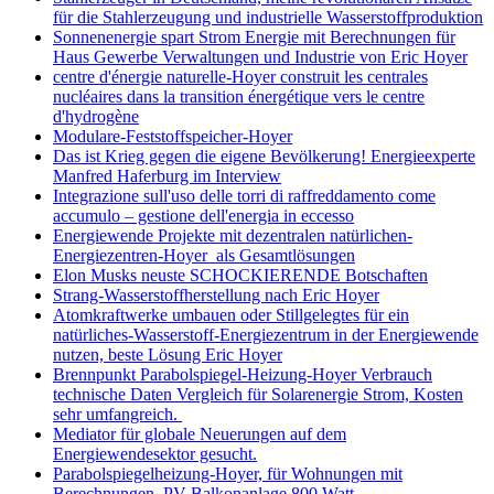
für die Stahlerzeugung und industrielle Wasserstoffproduktion
Sonnenenergie spart Strom Energie mit Berechnungen für
Haus Gewerbe Verwaltungen und Industrie von Eric Hoyer
centre d'énergie naturelle-Hoyer construit les centrales
nucléaires dans la transition énergétique vers le centre
d'hydrogène
Modulare-Feststoffspeicher-Hoyer
Das ist Krieg gegen die eigene Bevölkerung! Energieexperte
Manfred Haferburg im Interview
Integrazione sull'uso delle torri di raffreddamento come
accumulo – gestione dell'energia in eccesso
Energiewende Projekte mit dezentralen natürlichen-
Energiezentren-Hoyer als Gesamtlösungen
Elon Musks neuste SCHOCKIERENDE Botschaften
Strang-Wasserstoffherstellung nach Eric Hoyer
Atomkraftwerke umbauen oder Stillgelegtes für ein
natürliches-Wasserstoff-Energiezentrum in der Energiewende
nutzen, beste Lösung Eric Hoyer
Brennpunkt Parabolspiegel-Heizung-Hoyer Verbrauch
technische Daten Vergleich für Solarenergie Strom, Kosten
sehr umfangreich.
Mediator für globale Neuerungen auf dem
Energiewendesektor gesucht.
Parabolspiegelheizung-Hoyer, für Wohnungen mit
Berechnungen PV-Balkonanlage 800 Watt,