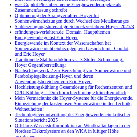
was Copilot Plus über meine Energiewendeprojekte als
Zusammenfassung schreibt
Optimierung der Strangverfahren-Hoyer für
Sonnenwärmeheizungen durch Wechsel des Metallstranges
Stahlerzeugung stufenartige Schmelzverfahren-Hoyer 2025/3
erfindungen-verfahren.de Domain Hauptthemen
Energiewende gelöst Eric Hoyer
Energiewende im Kontext der Wissenschaften hat
Sonnenwärme nicht einbezogen, ein Gespräch mit Copilot
und Eric Hoyer
Traditionelle Stahlproduktion vs. 3-Stufen-Schmelzung-
Hoyer Gegenüberstellung:
Nachschlagewerk 2 zur Berechnung von Sonnenwärme und
Parabolspiegelheizung-Hoyer, und deren
Anwendungsbereichen von Eric Hoyer
Hochleistungskühlung Gesamtlösung für Rechenzentren und
CPU-Kühlung – Durchbruchtechnologie klimafreundlich
Mein Vermächtnis: die Hoyer-Systeme für die Energiewende,
Einbeziehung der kostenlosen Sonnenwärme in der Technik,
Weltneuheiten!
Technologieverantwortung der Energiewende: ein kritischer
Situationsbericht 2025
Offshore-Wasserstoffproduktion an Windkraftanlagen in der
Nordsee Elektrolyseure an den WKA in luftiger Höhe
anzubauen