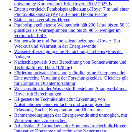
notwendige Kooperation? Eric Hoyer, 26.02.2025 B
Energievergleich Parabolspiegelheizung-Hoyer 7 m und einer
Photovoltaikanlage (PV) auf einem Hektar Fläche
Stahlschmelzverfahren-Hoyer
Parabolspiegelheizung Weltneuheit hält 200 Jahre bis zu 50 %
günstiger als Wärmepumpen und bis zu 90 % weniger im
Verbrauch! Teil 3
Sonnenwärme und Parabolspiegelheizungen-Hoyer: Ein
Weckruf und Wahrheit in der Energiewende
Wasserstofferzeugung eine Betrachtung Lebenszyklus der
Anlagen
Nachschlagewerk 3 zur Berechnung von Sonnenwärme und
Technik, für ein Haus (128 m²)
Förderung privater Forschung: für die grüne Energiewende:
Eine gerechte Verteilung der Forschungsgelder. Gleiches gilt
für Computer-Quantenforschung
Weltsensation in der Wasserstoffherstellung Strangverfahren-
Hoyer mit Berechnungen
KI-gesteuerte Technikeinheit zur Erkennung von
Notsituationen, einer einfachen und wirkungsvollen
Erfassung. Suche, Kooperation und Übernahme.
Rahmenbedingungen der Energiewende sind unmöglich, mit
Wärmepumpen zu erreichen
Arbeitsblatt 2: Grundlagen der Sonnenwärmetechnik-Hoyer
Innovative Konzepte und technische Neuerungen