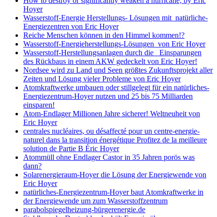
How to destroy or significantly weaken a hurricane, by Eric
Hoyer
Wasserstoff-Energie Herstellungs- Lösungen mit natürliche-
Energiezentren von Eric Hoyer
Reiche Menschen können in den Himmel kommen!?
Wasserstoff-Energieherstellungs-Lösungen von Eric Hoyer
Wasserstoff-Herstellungsanlagen durch die Einsparungen
des Rückbaus in einem AKW gedeckelt von Eric Hoyer!
Nordsee wird zu Land und Seen größtes Zukunftsprojekt aller
Zeiten und Lösung vieler Probleme von Eric Hoyer
Atomkraftwerke umbauen oder stillgelegt für ein natürliches-
Energiezentrum-Hoyer nutzen und 25 bis 75 Milliarden
einsparen!
Atom-Endlager Millionen Jahre sicherer! Weltneuheit von
Eric Hoyer
centrales nucléaires, ou désaffecté pour un centre-energie-
naturel dans la transition énergétique Profitez de la meilleure
solution de Partie B Éric Hoyer
Atommüll ohne Endlager Castor in 35 Jahren porös was
dann?
Solarenergieraum-Hoyer die Lösung der Energiewende von
Eric Hoyer
natürliches-Energiezentrum-Hoyer baut Atomkraftwerke in
der Energiewende um zum Wasserstoffzentrum
parabolspiegelheizung-bürgerenergie.de