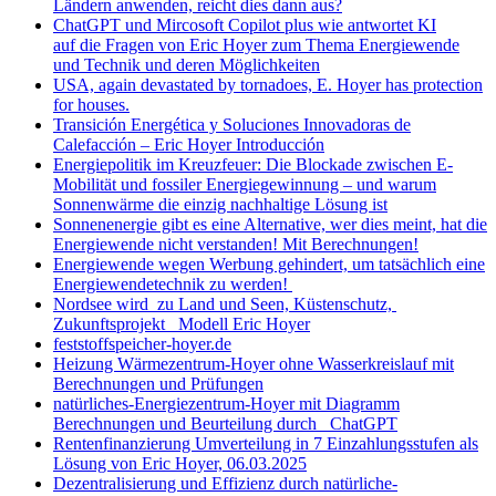
Ländern anwenden, reicht dies dann aus?
ChatGPT und Mircosoft Copilot plus wie antwortet KI
auf die Fragen von Eric Hoyer zum Thema Energiewende
und Technik und deren Möglichkeiten
USA, again devastated by tornadoes, E. Hoyer has protection
for houses.
Transición Energética y Soluciones Innovadoras de
Calefacción – Eric Hoyer Introducción
Energiepolitik im Kreuzfeuer: Die Blockade zwischen E-
Mobilität und fossiler Energiegewinnung – und warum
Sonnenwärme die einzig nachhaltige Lösung ist
Sonnenenergie gibt es eine Alternative, wer dies meint, hat die
Energiewende nicht verstanden! Mit Berechnungen!
Energiewende wegen Werbung gehindert, um tatsächlich eine
Energiewendetechnik zu werden!
Nordsee wird zu Land und Seen, Küstenschutz,
Zukunftsprojekt Modell Eric Hoyer
feststoffspeicher-hoyer.de
Heizung Wärmezentrum-Hoyer ohne Wasserkreislauf mit
Berechnungen und Prüfungen
natürliches-Energiezentrum-Hoyer mit Diagramm
Berechnungen und Beurteilung durch ChatGPT
Rentenfinanzierung Umverteilung in 7 Einzahlungsstufen als
Lösung von Eric Hoyer, 06.03.2025
Dezentralisierung und Effizienz durch natürliche-