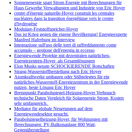
Sonnenenergie spart Strom Energie mit Berechnungen für
Haus Gewerbe Verwaltungen und Industrie von Eric Hoyer
centre d'énergie naturelle-Hoyer construit les centrales
nucléaires dans la transition énergétique vers le centre
d'hydrogène
Modulare-Feststoffspeicher-Hoyer
Das ist Krieg gegen die eigene Bevölkerung! Energieexperte
Manfred Haferburg im Interview
Integrazione sull'uso delle torri di raffreddamento come
accumulo – gestione dell'energia in eccesso
Energiewende Projekte mit dezentralen natürlichen-
Energiezentren-Hoyer als Gesamtlösungen
Elon Musks neuste SCHOCKIERENDE Botschaften
Strang-Wasserstoffherstellung nach Eric Hoyer
Atomkraftwerke umbauen oder Stillgelegtes für ein
natürliches-Wasserstoff-Energiezentrum in der Energiewende
nutzen, beste Lösung Eric Hoyer
Brennpunkt Parabolspiegel-Heizung-Hoyer Verbrauch
technische Daten Vergleich für Solarenergie Strom, Kosten
sehr umfangreich.
Mediator für globale Neuerungen auf dem
Energiewendesektor gesucht.
Parabolspiegelheizung-Hoyer, für Wohnungen mit
Berechnungen PV-Balkonanlage 800 Watt,
Gegenüberstellung