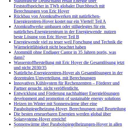
Stahlbranche Deutschland erhält Energie über
Feststoffspeicher in TWh globaler Durchbruch mit
Berechnungen von Eric Hoyer
Rückbau von Atomkraftwerken mit natürlichen-
Energiezentren-Hoyer kostet nur ein Viertel! Teil A
Atomkraftwerke umbauen oder stillgelegtes für ein
natürliches-Energiezentrum in der Energiewende nutzen
beste Lösung von Eric Hoyer Teil B
Energiewende viel zu teuer weil Forschung und Technik die
Wärmeleitfähigkeit nicht beachtet haben
Atommüll ohne Endlager Castor in 35 Jahren porös, was
dann?
Wasserstoffherstellung mit Eric Hoyer die Gesamtlösung jetzt
und nicht 2030/35
Natürliche-Energiezentren-Hoyer als Gesamtlösungen in der
dezentralen Umverteilung, mit Berechnungen
Innovatives Kühlsystem für Rechenzentren – Förderer und
Partner gesucht, nicht veröffentlicht.
Entwicklung und Förderung nachhaltiger Energielösungen
development and promotion of sustainable energy solutions
Heizen im Winter mit Sonnenwärme über eine
Parabolspiegelheizung-Hoyer, Berechnungen und Beurteilung
Die besten erneuerbaren Energien werden global über
Solarsysteme-Hoyer erreicht!
Sonnenwärme über Parabolspiegelheizungen-Hoyer in allen