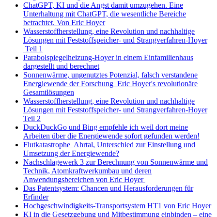
ChatGPT, KI und die Angst damit umzugehen. Eine
Unterhaltung mit ChatGPT, die wesentliche Bereiche
betrachtet. Von Eric Hoyer
Wasserstoffherstellung, eine Revolution und nachhaltige
Lösungen mit Feststoffspeicher- und Strangverfahren-Hoyer
Teil 1
Parabolspiegelheizung-Hoyer in einem Einfamilienhaus
dargestellt und berechnet
Sonnenwärme, ungenutztes Potenzial, falsch verstandene
Energiewende der Forschung Eric Hoyer's revolutionäre
Gesamtlösungen
Wasserstoffherstellung, eine Revolution und nachhaltige
Lösungen mit Feststoffspeicher- und Strangverfahren-Hoyer
Teil 2
DuckDuckGo und Bing empfehle ich weil dort meine
Arbeiten über die Energiewende sofort gefunden werden!
Flutkatastrophe Ahrtal, Unterschied zur Einstellung und
Umsetzung der Energiewende?
Nachschlagewerk 3 zur Berechnung von Sonnenwärme und
Technik, Atomkraftwerkumbau und deren
Anwendungsbereichen von Eric Hoyer
Das Patentsystem: Chancen und Herausforderungen für
Erfinder
Hochgeschwindigkeits-Transportsystem HT1 von Eric Hoyer
KI in die Gesetzgebung und Mitbestimmung einbinden – eine