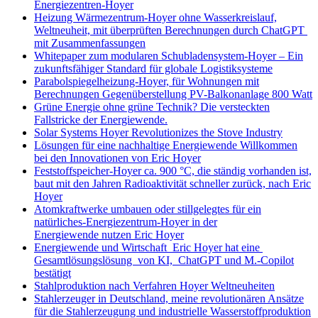
Energiezentren-Hoyer
Heizung Wärmezentrum-Hoyer ohne Wasserkreislauf,
Weltneuheit, mit überprüften Berechnungen durch ChatGPT
mit Zusammenfassungen
Whitepaper zum modularen Schubladensystem-Hoyer – Ein
zukunftsfähiger Standard für globale Logistiksysteme
Parabolspiegelheizung-Hoyer, für Wohnungen mit
Berechnungen Gegenüberstellung PV-Balkonanlage 800 Watt
Grüne Energie ohne grüne Technik? Die versteckten
Fallstricke der Energiewende.
Solar Systems Hoyer Revolutionizes the Stove Industry
Lösungen für eine nachhaltige Energiewende Willkommen
bei den Innovationen von Eric Hoyer
Feststoffspeicher-Hoyer ca. 900 °C, die ständig vorhanden ist,
baut mit den Jahren Radioaktivität schneller zurück, nach Eric
Hoyer
Atomkraftwerke umbauen oder stillgelegtes für ein
natürliches-Energiezentrum-Hoyer in der
Energiewende nutzen Eric Hoyer
Energiewende und Wirtschaft Eric Hoyer hat eine
Gesamtlösungslösung von KI, ChatGPT und M.-Copilot
bestätigt
Stahlproduktion nach Verfahren Hoyer Weltneuheiten
Stahlerzeuger in Deutschland, meine revolutionären Ansätze
für die Stahlerzeugung und industrielle Wasserstoffproduktion