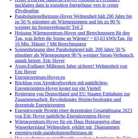
nucléaires dans la transition énergétique vers le centre
d'hydrogène
Parabolspiegelheizung-Hoyer Weltneuheit hält 200 Jahre bis
zu 50 % günstiger als Wärmepumpen und bis zu 90 %
weniger im Stormverbrauch! Teil 2
Heizung Wärmezentrum-Hoyer und Berechnungen für den
Tag, was liefert die Sonne an Wärme? = 63,63 kWh/Tag, für
16 Mio. Häuser ? Mit Berechnungen
Sonnenheizung über Parabolspiegel hält 200 Jahre 50 %
günstiger als Wärmepumpen 90 % weniger Strom-Verbrauch,
autark heizen Eric Hoyer
Atom-Endlager Millionen Jahre sicherer! Weltneuheit von
Eric Hoyer
Energiezentrum-Hoyer.eu
Rückbau von Atomkraftwerken mit natürlichen-
Energiezentren-Hoyer kostet nur ein Viertel!
Regierung von Deutschland und EU Staaten Einladung zur
Zusammenarbeit: Revolutionäre Heiztechnologien und
dezentrale Energiezentren
Energiewende Projekt einer dezentralen Gesamtlösung 2023
von Eric Hoyer natürliche-Energiezentren-Hoyer
Wärmezentrum-Hoyer für ein Haus Heizungstyp ohne
Wasserkreislauf Weltneuheit, erklärt mit Diagrammen
energiewende-parabolspiegelheizung.de