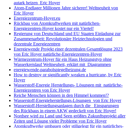
autark heizen Eric Hoyer
Atom-Endlager Millionen Jahre sicherer! Weltneuheit von
Eric Hoyer
Energiezentrum-Hoyer.eu
Rückbau von Atomkraftwerken mit natürlichen-
Energiezentren-Hoyer kostet nur ein Viertel!
Regierung von Deutschland und EU Staaten Einladung zur
Zusammenarbeit: Revolutionäre Heiztechnologien und
dezentrale Energiezentren
Energiewende Projekt einer dezentralen Gesamtlösung 2023
von Eric Hoyer natürliche-Energiezentren-Hoyer
Wärmezentrum-Hoyer für ein Haus Heizungstyp ohne
Wasserkreislauf Weltneuheit, erklärt mit Diagrammen
energiewende-parabolspiegelheizung.de
How to destroy or significantly weaken a hurricane, by Eric
Hoyer
Wasserstoff-Energie Herstellungs- Lösungen mit natürliche-
Energiezentren von Eric Hoyer
Reiche Menschen können in den Himmel kommen!?
Wasserstoff-Energieherstellungs-Lösungen von Eric Hoyer
Wasserstoff-Herstellungsanlagen durch die Einsparungen
des Rückbaus in einem AKW gedeckelt von Eric Hoyer!
Nordsee wird zu Land und Seen größtes Zukunftsprojekt aller
Zeiten und Lösung vieler Probleme von Eric Hoyer
Atomkraftwerke umbauen oder stillgelegt für ein natürliches-