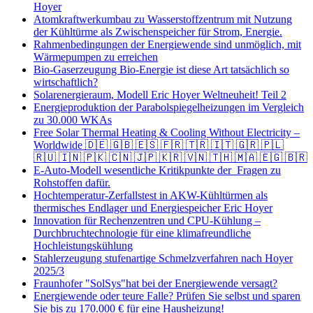
Hoyer
Atomkraftwerkumbau zu Wasserstoffzentrum mit Nutzung
der Kühltürme als Zwischenspeicher für Strom, Energie.
Rahmenbedingungen der Energiewende sind unmöglich, mit
Wärmepumpen zu erreichen
Bio-Gaserzeugung Bio-Energie ist diese Art tatsächlich so
wirtschaftlich?
Solarenergieraum, Modell Eric Hoyer Weltneuheit! Teil 2
Energieproduktion der Parabolspiegelheizungen im Vergleich
zu 30.000 WKAs
Free Solar Thermal Heating & Cooling Without Electricity –
Worldwide 🇩🇪 🇬🇧 🇪🇸 🇫🇷 🇹🇷 🇮🇹 🇬🇷 🇵🇱
🇷🇺 🇮🇳 🇵🇰 🇨🇳 🇯🇵 🇰🇷 🇻🇳 🇹🇭 🇲🇦 🇪🇬 🇧🇷
E-Auto-Modell wesentliche Kritikpunkte der Fragen zu
Rohstoffen dafür.
Hochtemperatur-Zerfallstest in AKW-Kühltürmen als
thermisches Endlager und Energiespeicher Eric Hoyer
Innovation für Rechenzentren und CPU-Kühlung –
Durchbruchtechnologie für eine klimafreundliche
Hochleistungskühlung
Stahlerzeugung stufenartige Schmelzverfahren nach Hoyer
2025/3
Fraunhofer "SolSys"hat bei der Energiewende versagt?
Energiewende oder teure Falle? Prüfen Sie selbst und sparen
Sie bis zu 170.000 € für eine Hausheizung!