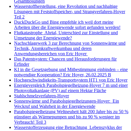
Gesamtlösungen
Wasserstoffherstellung, eine Revolution und nachhaltige
Lösungen mit Feststoffspeicher- und Strangverfahren-Hoyer
Teil 2
DuckDuckGo und Bing empfehle ich weil dort meine
Arbeiten über die Energiewende sofort gefunden werden!
Flutkatastrophe Ahrtal, Unterschied zur Einstellung und
Umsetzung der Energiewende?
Nachschlagewerk 3 zur Berechnung von Sonnenwärme und
Technik, Atomkraftwerkumbau und deren
Anwendungsbereichen von Eric Hoyer
Das Patentsystem: Chancen und Herausforderungen für
Erfinder
KI in die Gesetzgebung und Mitbestimmung einbinden – eine
notwendige Kooperation? Eric Hoyer, 26.02.2025 B
Hochgeschwindigkeits-Transportsystem HT1 von Eric Hoyer
Energievergleich Parabolspiegelheizung-Hoyer 7 m und einer
Photovoltaikanlage (PV) auf einem Hektar Fläche
Stahlschmelzverfahren-Hoyer
Sonnenwärme und Parabolspiegelheizungen-Hoyer: Ein
Weckruf und Wahrheit in der Energiewende
Parabolspiegelheizung Weltneuheit hält 200 Jahre bis zu 50 %
günstiger als Wärmepumpen und bis zu 90 % weniger im
Verbrauch! Teil 3
Wasserstofferzeugung eine Betrachtung Lebenszyklus der