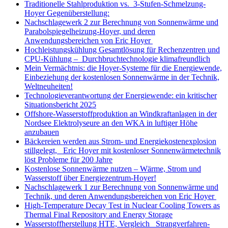
Traditionelle Stahlproduktion vs. 3-Stufen-Schmelzung-
Hoyer Gegenüberstellung:
Nachschlagewerk 2 zur Berechnung von Sonnenwärme und
Parabolspiegelheizung-Hoyer, und deren
Anwendungsbereichen von Eric Hoyer
Hochleistungskühlung Gesamtlösung für Rechenzentren und
CPU-Kühlung – Durchbruchtechnologie klimafreundlich
Mein Vermächtnis: die Hoyer-Systeme für die Energiewende,
Einbeziehung der kostenlosen Sonnenwärme in der Technik,
Weltneuheiten!
Technologieverantwortung der Energiewende: ein kritischer
Situationsbericht 2025
Offshore-Wasserstoffproduktion an Windkraftanlagen in der
Nordsee Elektrolyseure an den WKA in luftiger Höhe
anzubauen
Bäckereien werden aus Strom- und Energiekostenexplosion
stillgelegt, Eric Hoyer mit kostenloser Sonnenwärmetechnik
löst Probleme für 200 Jahre
Kostenlose Sonnenwärme nutzen – Wärme, Strom und
Wasserstoff über Energiezentrum-Hoyer!
Nachschlagewerk 1 zur Berechnung von Sonnenwärme und
Technik, und deren Anwendungsbereichen von Eric Hoyer
High-Temperature Decay Test in Nuclear Cooling Towers as
Thermal Final Repository and Energy Storage
Wasserstoffherstellung HTE, Vergleich Strangverfahren-