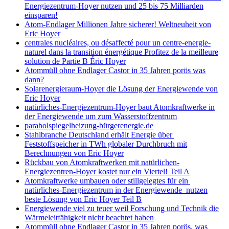
Energiezentrum-Hoyer nutzen und 25 bis 75 Milliarden
einsparen!
Atom-Endlager Millionen Jahre sicherer! Weltneuheit von
Eric Hoyer
centrales nucléaires, ou désaffecté pour un centre-energie-
naturel dans la transition énergétique Profitez de la meilleure
solution de Partie B Éric Hoyer
Atommüll ohne Endlager Castor in 35 Jahren porös was
dann?
Solarenergieraum-Hoyer die Lösung der Energiewende von
Eric Hoyer
natürliches-Energiezentrum-Hoyer baut Atomkraftwerke in
der Energiewende um zum Wasserstoffzentrum
parabolspiegelheizung-bürgerenergie.de
Stahlbranche Deutschland erhält Energie über
Feststoffspeicher in TWh globaler Durchbruch mit
Berechnungen von Eric Hoyer
Rückbau von Atomkraftwerken mit natürlichen-
Energiezentren-Hoyer kostet nur ein Viertel! Teil A
Atomkraftwerke umbauen oder stillgelegtes für ein
natürliches-Energiezentrum in der Energiewende nutzen
beste Lösung von Eric Hoyer Teil B
Energiewende viel zu teuer weil Forschung und Technik die
Wärmeleitfähigkeit nicht beachtet haben
Atommüll ohne Endlager Castor in 35 Jahren porös, was