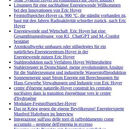
Lösungen für eine nachhaltige Energiewende Willkommen
bei den Innovationen von Eric Hoyer
Feststoffspeicher-Hoyer ca. 900 °C, die ständig vorhanden ist,
baut mit den Jahren Radioaktivität schneller zurück, nach Eric
Hoyer
Energiewende und Wirtschaft Eric Hoyer hat eine
Gesamtlösungslösung von KI, ChatGPT und M.-Copilot
bestätigt
Atomkraftwerke umbauen oder stillgelegtes für ein
natürliches-Energiezentrum-Hoyer in der
Energiewende nutzen Eric Hoyer
Stahlproduktion nach Verfahren Hoyer Weltneuheiten
Stahlerzeuger in Deutschland, meine revolutionären Ansätze
für die Stahlerzeugung und industrielle Wasserstoffproduktion
Sonnenenergie spart Strom Energie mit Berechnungen für
Haus Gewerbe Verwaltungen und Industrie von Eric Hoyer
centre d'énergie naturelle-Hoyer construit les centrales
nucléaires dans la transition énergétique vers le centre
d'hydrogène
Modulare-Feststoffspeicher-Hoyer
Das ist Krieg gegen die eigene Bevölkerung! Energieexperte
Manfred Haferburg im Interview
Integrazione sull'uso delle torri di raffreddamento come
accumulo – gestione dell'energia in eccesso