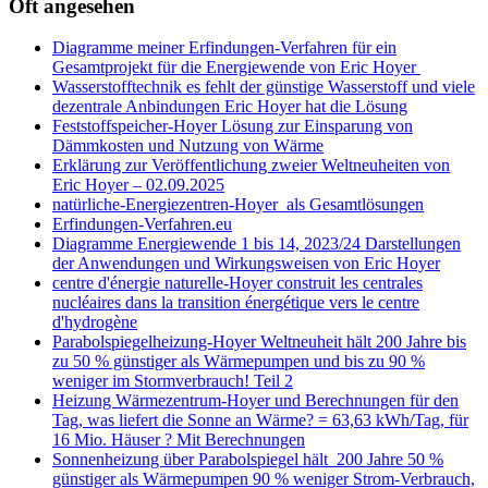
Oft angesehen
Diagramme meiner Erfindungen-Verfahren für ein
Gesamtprojekt für die Energiewende von Eric Hoyer
Wasserstofftechnik es fehlt der günstige Wasserstoff und viele
dezentrale Anbindungen Eric Hoyer hat die Lösung
Feststoffspeicher-Hoyer Lösung zur Einsparung von
Dämmkosten und Nutzung von Wärme
Erklärung zur Veröffentlichung zweier Weltneuheiten von
Eric Hoyer – 02.09.2025
natürliche-Energiezentren-Hoyer als Gesamtlösungen
Erfindungen-Verfahren.eu
Diagramme Energiewende 1 bis 14, 2023/24 Darstellungen
der Anwendungen und Wirkungsweisen von Eric Hoyer
centre d'énergie naturelle-Hoyer construit les centrales
nucléaires dans la transition énergétique vers le centre
d'hydrogène
Parabolspiegelheizung-Hoyer Weltneuheit hält 200 Jahre bis
zu 50 % günstiger als Wärmepumpen und bis zu 90 %
weniger im Stormverbrauch! Teil 2
Heizung Wärmezentrum-Hoyer und Berechnungen für den
Tag, was liefert die Sonne an Wärme? = 63,63 kWh/Tag, für
16 Mio. Häuser ? Mit Berechnungen
Sonnenheizung über Parabolspiegel hält 200 Jahre 50 %
günstiger als Wärmepumpen 90 % weniger Strom-Verbrauch,