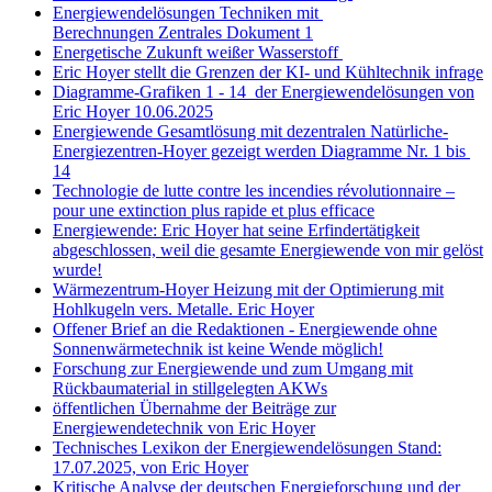
Energiewendelösungen Techniken mit
Berechnungen Zentrales Dokument 1
Energetische Zukunft weißer Wasserstoff
Eric Hoyer stellt die Grenzen der KI- und Kühltechnik infrage
Diagramme-Grafiken 1 - 14 der Energiewendelösungen von
Eric Hoyer 10.06.2025
Energiewende Gesamtlösung mit dezentralen Natürliche-
Energiezentren-Hoyer gezeigt werden Diagramme Nr. 1 bis
14
Technologie de lutte contre les incendies révolutionnaire –
pour une extinction plus rapide et plus efficace
Energiewende: Eric Hoyer hat seine Erfindertätigkeit
abgeschlossen, weil die gesamte Energiewende von mir gelöst
wurde!
Wärmezentrum-Hoyer Heizung mit der Optimierung mit
Hohlkugeln vers. Metalle. Eric Hoyer
Offener Brief an die Redaktionen - Energiewende ohne
Sonnenwärmetechnik ist keine Wende möglich!
Forschung zur Energiewende und zum Umgang mit
Rückbaumaterial in stillgelegten AKWs
öffentlichen Übernahme der Beiträge zur
Energiewendetechnik von Eric Hoyer
Technisches Lexikon der Energiewendelösungen Stand:
17.07.2025, von Eric Hoyer
Kritische Analyse der deutschen Energieforschung und der