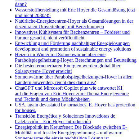
dann?
Wasserstoffherstellung mit Eric Hoyer die Gesamtlösung jetzt
und nicht 2030/35
Natürliche-Energiezentren-Hoyer als Gesamtlösungen in der
dezentralen Umverteilung, mit Berechnungen
Innovatives Kühlsystem für Rechenzentren – Förderer und
Partner gesucht, nicht veröffentlicht.
Entwicklung und Förderung nachhaltiger Energielösungen
development and promotion of sustainable energy solutions
Heizen im Winter mit Sonnenwärme über eine
Parabolspiegelheizung-Hoyer, Berechnungen und Beurteilung
Die besten erneuerbaren Energien werden global über
Solarsysteme-Hoyer erreicht!
Sonnenwärme über Parabolspiegelheizungen-Hoyer in allen
Ländern anwenden, reicht dies dann aus?
ChatGPT und Mircosoft Copilot plus wie antwortet KI
auf die Fragen von Eric Hoyer zum Thema Energiewende
und Technik und deren Möglichkeiten
USA, again devastated by tornadoes, E. Hoyer has protection
for houses.
Transición Energética y Soluciones Innovadoras de
Calefacción – Eric Hoyer Introducción
Energiepolitik im Kreuzfeuer: Die Blockade zwischen E-
Mobilität und fossiler Energiegewinnung – und warum
Sonnenwärme die einzig nachhaltige Lösung ist