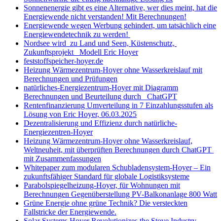
Sonnenenergie gibt es eine Alternative, wer dies meint, hat die
Energiewende nicht verstanden! Mit Berechnungen!
Energiewende wegen Werbung gehindert, um tatsächlich eine
Energiewendetechnik zu werden!
Nordsee wird zu Land und Seen, Küstenschutz,
Zukunftsprojekt Modell Eric Hoyer
feststoffspeicher-hoyer.de
Heizung Wärmezentrum-Hoyer ohne Wasserkreislauf mit
Berechnungen und Prüfungen
natürliches-Energiezentrum-Hoyer mit Diagramm
Berechnungen und Beurteilung durch ChatGPT
Rentenfinanzierung Umverteilung in 7 Einzahlungsstufen als
Lösung von Eric Hoyer, 06.03.2025
Dezentralisierung und Effizienz durch natürliche-
Energiezentren-Hoyer
Heizung Wärmezentrum-Hoyer ohne Wasserkreislauf,
Weltneuheit, mit überprüften Berechnungen durch ChatGPT
mit Zusammenfassungen
Whitepaper zum modularen Schubladensystem-Hoyer – Ein
zukunftsfähiger Standard für globale Logistiksysteme
Parabolspiegelheizung-Hoyer, für Wohnungen mit
Berechnungen Gegenüberstellung PV-Balkonanlage 800 Watt
Grüne Energie ohne grüne Technik? Die versteckten
Fallstricke der Energiewende.
Solar Systems Hoyer Revolutionizes the Stove Industry