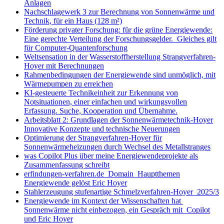
Anlagen
Nachschlagewerk 3 zur Berechnung von Sonnenwärme und
Technik, für ein Haus (128 m²)
Förderung privater Forschung: für die grüne Energiewende:
Eine gerechte Verteilung der Forschungsgelder. Gleiches gilt
für Computer-Quantenforschung
Weltsensation in der Wasserstoffherstellung Strangverfahren-
Hoyer mit Berechnungen
Rahmenbedingungen der Energiewende sind unmöglich, mit
Wärmepumpen zu erreichen
KI-gesteuerte Technikeinheit zur Erkennung von
Notsituationen, einer einfachen und wirkungsvollen
Erfassung. Suche, Kooperation und Übernahme.
Arbeitsblatt 2: Grundlagen der Sonnenwärmetechnik-Hoyer
Innovative Konzepte und technische Neuerungen
Optimierung der Strangverfahren-Hoyer für
Sonnenwärmeheizungen durch Wechsel des Metallstranges
was Copilot Plus über meine Energiewendeprojekte als
Zusammenfassung schreibt
erfindungen-verfahren.de Domain Hauptthemen
Energiewende gelöst Eric Hoyer
Stahlerzeugung stufenartige Schmelzverfahren-Hoyer 2025/3
Energiewende im Kontext der Wissenschaften hat
Sonnenwärme nicht einbezogen, ein Gespräch mit Copilot
und Eric Hoyer