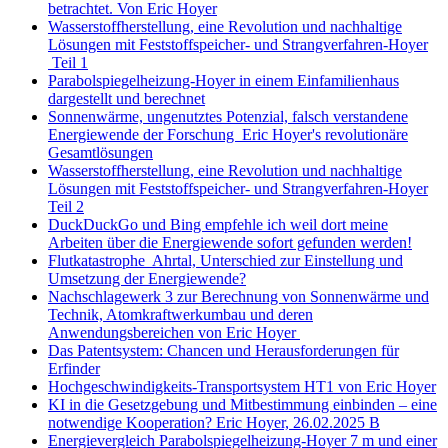
betrachtet. Von Eric Hoyer
Wasserstoffherstellung, eine Revolution und nachhaltige
Lösungen mit Feststoffspeicher- und Strangverfahren-Hoyer
Teil 1
Parabolspiegelheizung-Hoyer in einem Einfamilienhaus
dargestellt und berechnet
Sonnenwärme, ungenutztes Potenzial, falsch verstandene
Energiewende der Forschung Eric Hoyer's revolutionäre
Gesamtlösungen
Wasserstoffherstellung, eine Revolution und nachhaltige
Lösungen mit Feststoffspeicher- und Strangverfahren-Hoyer
Teil 2
DuckDuckGo und Bing empfehle ich weil dort meine
Arbeiten über die Energiewende sofort gefunden werden!
Flutkatastrophe Ahrtal, Unterschied zur Einstellung und
Umsetzung der Energiewende?
Nachschlagewerk 3 zur Berechnung von Sonnenwärme und
Technik, Atomkraftwerkumbau und deren
Anwendungsbereichen von Eric Hoyer
Das Patentsystem: Chancen und Herausforderungen für
Erfinder
Hochgeschwindigkeits-Transportsystem HT1 von Eric Hoyer
KI in die Gesetzgebung und Mitbestimmung einbinden – eine
notwendige Kooperation? Eric Hoyer, 26.02.2025 B
Energievergleich Parabolspiegelheizung-Hoyer 7 m und einer