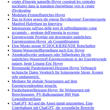
centre d'énergie naturelle-Hoyer construit les centrales
nucléaires dans la transition énergétique vers le centre
d'hydrogène
Modulare-Feststoffspeicher-Hoyer
Das ist Krieg gegen die eigene Bevölkerung! Energieexperte
Manfred Haferburg im Interview
Integrazione sull'uso delle torri di raffreddamento come
accumulo – gestione dell'energia in eccesso
Energiewende Projekte mit dezentralen natürlichen-
Energiezentren-Hoyer als Gesamtlösungen
Elon Musks neuste SCHOCKIERENDE Botschaften
Strang-Wasserstoffherstellung nach Eric Hoyer
Atomkraftwerke umbauen oder Stillgelegtes für ein
natürliches-Wasserstoff-Energiezentrum in der Energiewende
nutzen, beste Lösung Eric Hoyer
Brennpunkt Parabolspiegel-Heizung-Hoyer Verbrauch
technische Daten Vergleich für Solarenergie Strom, Kosten
sehr umfangreich.
Mediator für globale Neuerungen auf dem
Energiewendesektor gesucht.
Parabolspiegelheizung-Hoyer, für Wohnungen mit
Berechnungen PV-Balkonanlage 800 Watt,
Gegenüberstellung
ChatGPT, KI und die Angst damit umzugehen. Eine
Unterhaltung mit ChatGPT, die wesentliche Bereiche