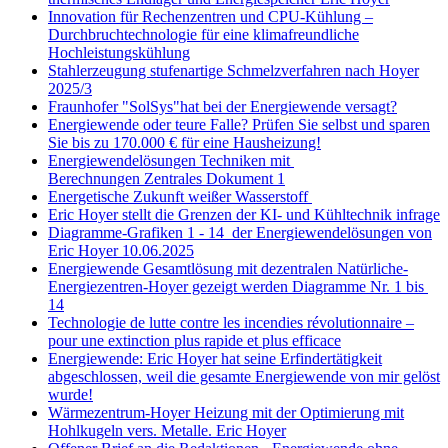
Innovation für Rechenzentren und CPU-Kühlung –
Durchbruchtechnologie für eine klimafreundliche
Hochleistungskühlung
Stahlerzeugung stufenartige Schmelzverfahren nach Hoyer
2025/3
Fraunhofer "SolSys"hat bei der Energiewende versagt?
Energiewende oder teure Falle? Prüfen Sie selbst und sparen
Sie bis zu 170.000 € für eine Hausheizung!
Energiewendelösungen Techniken mit
Berechnungen Zentrales Dokument 1
Energetische Zukunft weißer Wasserstoff
Eric Hoyer stellt die Grenzen der KI- und Kühltechnik infrage
Diagramme-Grafiken 1 - 14 der Energiewendelösungen von
Eric Hoyer 10.06.2025
Energiewende Gesamtlösung mit dezentralen Natürliche-
Energiezentren-Hoyer gezeigt werden Diagramme Nr. 1 bis
14
Technologie de lutte contre les incendies révolutionnaire –
pour une extinction plus rapide et plus efficace
Energiewende: Eric Hoyer hat seine Erfindertätigkeit
abgeschlossen, weil die gesamte Energiewende von mir gelöst
wurde!
Wärmezentrum-Hoyer Heizung mit der Optimierung mit
Hohlkugeln vers. Metalle. Eric Hoyer