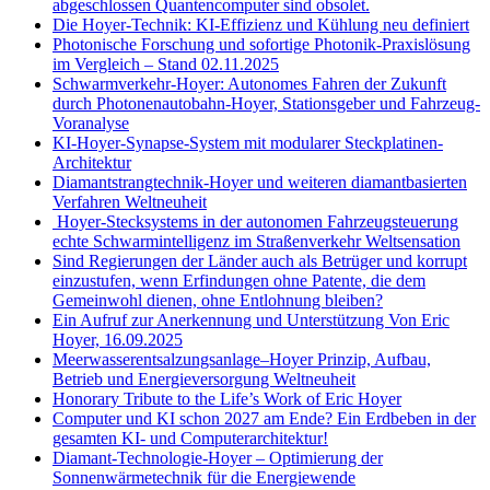
abgeschlossen Quantencomputer sind obsolet.
Die Hoyer-Technik: KI-Effizienz und Kühlung neu definiert
Photonische Forschung und sofortige Photonik-Praxislösung
im Vergleich – Stand 02.11.2025
Schwarmverkehr-Hoyer: Autonomes Fahren der Zukunft
durch Photonenautobahn-Hoyer, Stationsgeber und Fahrzeug-
Voranalyse
KI-Hoyer-Synapse-System mit modularer Steckplatinen-
Architektur
Diamantstrangtechnik-Hoyer und weiteren diamantbasierten
Verfahren Weltneuheit
Hoyer-Stecksystems in der autonomen Fahrzeugsteuerung
echte Schwarmintelligenz im Straßenverkehr Weltsensation
Sind Regierungen der Länder auch als Betrüger und korrupt
einzustufen, wenn Erfindungen ohne Patente, die dem
Gemeinwohl dienen, ohne Entlohnung bleiben?
Ein Aufruf zur Anerkennung und Unterstützung Von Eric
Hoyer, 16.09.2025
Meerwasserentsalzungsanlage–Hoyer Prinzip, Aufbau,
Betrieb und Energieversorgung Weltneuheit
Honorary Tribute to the Life’s Work of Eric Hoyer
Computer und KI schon 2027 am Ende? Ein Erdbeben in der
gesamten KI- und Computerarchitektur!
Diamant-Technologie-Hoyer – Optimierung der
Sonnenwärmetechnik für die Energiewende