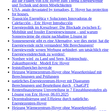
auf die Fragen von Eric Hoyer zum Thema Energiewende
und Technik und deren Möglichkeiten
USA, again devastated by tornadoes, E. Hoyer has protection
for houses.
Transición Energética y Soluciones Innovadoras de
Calefacción – Eric Hoyer Introducción
Energiepolitik im Kreuzfeuer: Die Blockade zwischen E-
Mobilität und fossiler Energiegewinnung – und warum
Sonnenwärme die einzig nachhaltige Lösung ist
Sonnenenergie gibt es eine Alternative, wer dies meint, hat die
Energiewende nicht verstanden! Mit Berechnungen!
Energiewende wegen Werbung gehindert, um tatsächlich eine
Energiewendetechnik zu werden!
Nordsee wird zu Land und Seen, Küstenschutz,
Zukunftsprojekt Modell Eric Hoyer
feststoffspeicher-hoyer.de
Heizung Wärmezentrum-Hoyer ohne Wasserkreislauf mit
Berechnungen und Prüfungen
natürliches-Energiezentrum-Hoyer mit Diagramm
Berechnungen und Beurteilung durch ChatGPT
Rentenfinanzierung Umverteilung in 7 Einzahlungsstufen als
Lösung von Eric Hoyer, 06.03.2025
Dezentralisierung und Effizienz durch natürliche-
Energiezentren-Hoyer
Heizung Wärmezentrum-Hoyer ohne Wasserkreislauf,