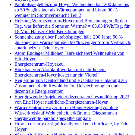
Parabolspiegelheizung-Hoyer Weltneuheit hält 200 Jahre bis
zu 50 % günstiger als Wärmepumpen und bis zu 90 %
weniger im Stormverbrauch! Teil 2
Heizung Wärmezentrum-Hoyer und Berechnungen für den
Tag, was liefert die Sonne an Wärme? = 63,63 kWh/Tag, für
16 Mio. Häuser ? Mit Berechnungen
Sonnenheizung über Parabolspiegel hält 200 Jahre 50 %
günstiger als Wärmepumpen 90 % weniger Strom-Verbrauch,
autark heizen Eric Hoyer
Atom-Endlager Millionen Jahre sicherer! Weltneuheit von
Eric Hoyer
Energiezentrum-Hoyer.eu
Rückbau von Atomkraftwerken mit natürlichen-
Energiezentren-Hoyer kostet nur ein Viertel!
Regierung von Deutschland und EU Staaten Einladung zur
Zusammenarbeit: Revolutionäre Heiztechnologien und
dezentrale Energiezentren
Energiewende Projekt einer dezentralen Gesamtlösung 2023
von Eric Hoyer natürliche-Energiezentren-Hoyer
Wärmezentrum-Hoyer für ein Haus Heizungstyp ohne
Wasserkreislauf Weltneuheit, erklärt mit Diagrammen
energiewende-parabolspiegelheizung.de
How to destroy or significantly weaken a hurricane, by Eric
Hoyer
Wasserstoff-Energie Herstellungs- Lösungen mit natürliche-