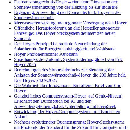
Diamantstrangtechnik-Hoyer – eine neue Dimension der
Sonnenwärmenutzung von der Heizung bis zur Industrie
Ergänzung: Anwendung der Diamanttechnik-Hoyer in der
Sonnenwärmetechnik
Meerwasserentsalzung und regionale Versorgung nach Hoyer
Öffentliche Herausforderung an alle Hersteller autonomer
Fahrzeuge: Das Hoyer-Stecksystem definiert den neuen
Standard.
Das Hoyer-Prinzip: Die radikale Neuerfindung der
Solarthermie für Energieunabhängigkeit und Wohlstand
Hoyer-Photonenrechner-Autobahn
Superhandys der Zukunft: Systemänderung global von Eric
Hoyer 2025
Berechnungen des Stromverbrauchs zur Steuerung der
Anlagen der Sonnenwärmetechnik-Hoyer, die 200 Jahre hält.
Eric Hoyer, 24.09.2025
Die Wahrheit über Innovation – Ein offener Brief von Eric
Hoyer
Ganzheitliches Computersystem-Hoyer auf Genie-Niveau!
Er schafft den Durchbruch bei KI und den
Anwendersystemen global. Unterhaltung mit DeepSeek
Entwicklung der Hoyer-Computersysteme im historischen
Ablauf
Nächster evolutionärer Quantensprung: Hoyer-Stecksysteme
mit Photonik, der Standard für die Zukunft für Computer und