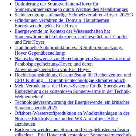
Optimierung der Strangverfahren-Hoyer für
Sonnenwärmeheizungen durch Wechsel des Metallstranges
Stahlerzeugung stufenartige Schmelzverfahren-Hoyer 2025/3
erfindungen-verfahren.de Domain Hauptthemen
Energiewende gelöst Eric Hoyer
Energiewende im Kontext der Wissenschaften hat
Sonnenwärme nicht einbezogen, ein Gespräch mit Copilot
und Eric Hoyer
Traditionelle Stahlproduktion vs. 3-Stufen-Schmelzung-
Hoyer Gegenüberstellung:
Nachschlagewerk 2 zur Berechnung von Sonnenwärme und
Parabolspiegelheizung-Hoyer, und deren
Anwendungsbereichen von Eric Hoyer
Hochleistungskühlung Gesamtlösung für Rechenzentren und
CPU-Kühlung – Durchbruchtechnologie klimafreundlich
Mein Vermächtnis: die Hoyer-Systeme für die Energiewende,
Einbeziehung der kostenlosen Sonnenwärme in der Technik,
Weltneuheiten!
Technologieverantwortung der Energiewende: ein kritischer
Situationsbericht 2025
Offshore-Wasserstoffproduktion an Windkraftanlagen in der
Nordsee Elektrolyseure an den WKA in luftiger Höhe
anzubauen
Bäckereien werden aus Strom- und Energiekostenexplosion
stillgelegt, Eric Hoyer mit kostenloser Sonnenwärmetechnik