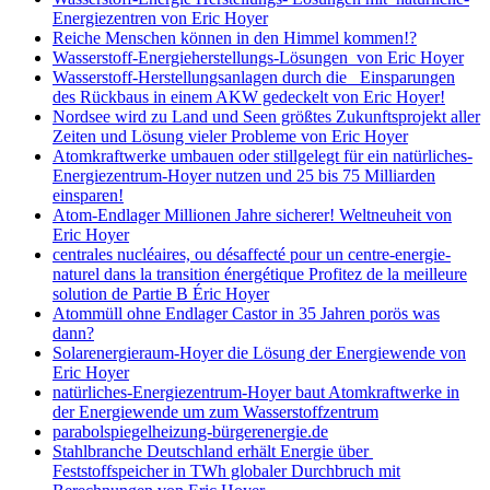
Energiezentren von Eric Hoyer
Reiche Menschen können in den Himmel kommen!?
Wasserstoff-Energieherstellungs-Lösungen von Eric Hoyer
Wasserstoff-Herstellungsanlagen durch die Einsparungen
des Rückbaus in einem AKW gedeckelt von Eric Hoyer!
Nordsee wird zu Land und Seen größtes Zukunftsprojekt aller
Zeiten und Lösung vieler Probleme von Eric Hoyer
Atomkraftwerke umbauen oder stillgelegt für ein natürliches-
Energiezentrum-Hoyer nutzen und 25 bis 75 Milliarden
einsparen!
Atom-Endlager Millionen Jahre sicherer! Weltneuheit von
Eric Hoyer
centrales nucléaires, ou désaffecté pour un centre-energie-
naturel dans la transition énergétique Profitez de la meilleure
solution de Partie B Éric Hoyer
Atommüll ohne Endlager Castor in 35 Jahren porös was
dann?
Solarenergieraum-Hoyer die Lösung der Energiewende von
Eric Hoyer
natürliches-Energiezentrum-Hoyer baut Atomkraftwerke in
der Energiewende um zum Wasserstoffzentrum
parabolspiegelheizung-bürgerenergie.de
Stahlbranche Deutschland erhält Energie über
Feststoffspeicher in TWh globaler Durchbruch mit