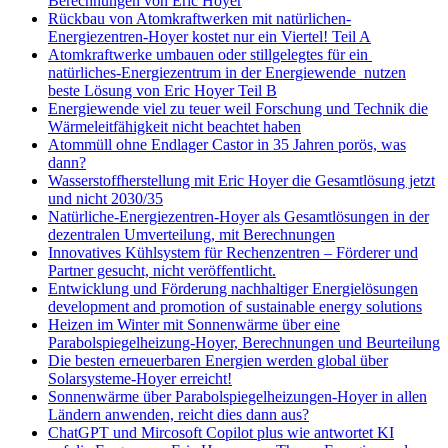
Berechnungen von Eric Hoyer
Rückbau von Atomkraftwerken mit natürlichen-
Energiezentren-Hoyer kostet nur ein Viertel! Teil A
Atomkraftwerke umbauen oder stillgelegtes für ein
natürliches-Energiezentrum in der Energiewende nutzen
beste Lösung von Eric Hoyer Teil B
Energiewende viel zu teuer weil Forschung und Technik die
Wärmeleitfähigkeit nicht beachtet haben
Atommüll ohne Endlager Castor in 35 Jahren porös, was
dann?
Wasserstoffherstellung mit Eric Hoyer die Gesamtlösung jetzt
und nicht 2030/35
Natürliche-Energiezentren-Hoyer als Gesamtlösungen in der
dezentralen Umverteilung, mit Berechnungen
Innovatives Kühlsystem für Rechenzentren – Förderer und
Partner gesucht, nicht veröffentlicht.
Entwicklung und Förderung nachhaltiger Energielösungen
development and promotion of sustainable energy solutions
Heizen im Winter mit Sonnenwärme über eine
Parabolspiegelheizung-Hoyer, Berechnungen und Beurteilung
Die besten erneuerbaren Energien werden global über
Solarsysteme-Hoyer erreicht!
Sonnenwärme über Parabolspiegelheizungen-Hoyer in allen
Ländern anwenden, reicht dies dann aus?
ChatGPT und Mircosoft Copilot plus wie antwortet KI