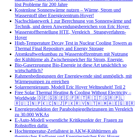
löst Probleme für 200 Jahre
Kostenlose Sonnenwärme nutzen – Wärme, Strom und
Wasserstoff über Energiezentrum-Hoyer!
Nachschlagewerk 1 zur Berechnung von Sonnenwärme und
Technik, und deren Anwendungsbereichen von Eric Hoyer
Wasserstoffherstellung HTE, Vergleich Strangverfahren-
Hoyer
High-Temperature Decay Test in Nuclear Cooling Towers as
Thermal Final Repository and Energy Storage
Atomkraftwerkumbau zu Wasserstoffzentrum mit Nutzung
der Kühltürme als Zwischenspeicher für Strom, Energie.
Bio-Gaserzeugung Bio-Energie ist diese Art tatsächlich so
wirtschaftlich?
Rahmenbedingungen der Energiewende sind unmöglich, mit
Wärmepumpen zu erreichen
Solarenergieraum, Modell Eric Hoyer Weltneuheit! Teil 2
Free Solar Thermal Heating & Cooling Without Electricity –
Worldwide 🇩🇪 🇬🇧 🇪🇸 🇫🇷 🇹🇷 🇮🇹 🇬🇷 🇵🇱
🇷🇺 🇮🇳 🇵🇰 🇨🇳 🇯🇵 🇰🇷 🇻🇳 🇹🇭 🇲🇦 🇪🇬 🇧🇷
Energieproduktion der Parabolspiegelheizungen im Vergleich
zu 30.000 WKAs
E-Auto-Modell wesentliche Kritikpunkte der Fragen zu
Rohstoffen dafür.
Hochtemperatur-Zerfallstest in AKW-Kühltürmen als
thermisches Endlager und Energiespeicher Eric Hoyer