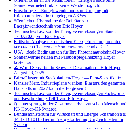
Offener Brief an die Redaktionen - Energiewende ohne
Sonnenwärmetechnik ist keine Wende möglich!
Forschung zur Energiewende und zum Umgang mit
Rückbaumaterial in stillgelegten AKWs
öffentlichen Übernahme der Beiträge zur
Energiewendetechnik von Eric Hoyer
Technisches Lexikon der Energiewendelösungen Stand:
17.07.2025, von Eric Hoyer
Kritische Analyse der deutschen Energieforschung und der
verpassten Chancen der Sonnenwärmetechnik Teil 1
USA: ideale Bedingungen für Ihre Photonenautobahn-Hoyer
Sonnenwärme heizen mit Parabolspiegelheizung-Hoyer,
kostenlos
🌊 World Sensation in Seawater Desalination – Eric Hoyer,
August 28, 2025
Büro‑Cluster mit Steckplatinen‑Hoyer — Pilot‑Spezifikation
Kanzler Merz, Industriepläne wanken, Einsturz des gesamten
Haushalts im 2027 kann die Folge sein!
Technisches Lexikon der Energiewendelösungen Fachwörter
und Beschreibung Teil 1 von Eric Hoyer
Quantensprung in der Zusammenarbeit zwischen Mensch und
KI- Hoyer–KI-Synapse
Bundesministerium für Wirtschaft und Energie Scharnhorststr.
34-37 D-10115 Berlin Energieförderung: Ungleichheiten im
System