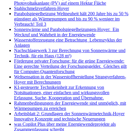
Photovoltaikanlage (PV) auf einem Hektar Fläche
Stahlschmelzverfahren-Hoyer
Parabolspiegelheizung Weltneuheit hält 200 Jahre bis zu 50 %
günstiger als Wärmepumpen und bis zu 90 % weniger im
Verbrauch! Teil 3
Sonnenwärme und Parabolspiegelheizungen-Hoyer: Ein
Weckruf und Wahrheit in der Energiewende
Wasserstofferzeugung eine Betrachtung Lebenszyklus der
Anlagen
Nachschlagewerk 3 zur Berechnung von Sonnenwärme und
Technik, für ein Haus (128 m²)
Förderung privater Forschung: für die grüne Energiewende:
Eine gerechte Verteilung der Forschungsgelder. Gleiches gilt
für Computer-Quantenforschung
Weltsensation in der Wasserstoffherstellung Strangverfahren-
Hoyer mit Berechnungen
KI-gesteuerte Technikeinheit zur Erkennung von
Notsituationen, einer einfachen und wirkungsvollen
Erfassung. Suche, Kooperation und Übernahme.
Rahmenbedingungen der Energiewende sind unmöglich, mit
Wärmepumpen zu erreichen
Arbeitsblatt 2: Grundlagen der Sonnenwärmetechnik-Hoyer
Innovative Konzepte und technische Neuerungen
was Copilot Plus über meine Energiewendeprojekte als
Zusammenfassung schreibt