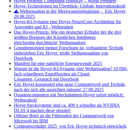
Hoyer Photonic Computing Highway – World Premiere
Hoyer-Technologien im Überblick- Globale Innovationskraft
🌊 Weltsensation in der Meerwasserentsalzung – Eric Hoyer,
28.08.2025
Hoyer-KI-Synapse eine Hoyer-NeuroCore-Architektur für
Anwender und KI - Weltneuheit
Das Hoyer-Prinzip: Wie ein deutscher Erfinder der die drei
größten Bremsen der Künstlichen Intelligenz
gleichzeitig durchbricht; Weltsensation!
Grundprinzipien meiner Forschung ist, vorhandene Technik
einbeziehen Eric Hoyer: große Stellungsnahme von
DeepSeek
Manifest für eine natürliche Energiewende 2025
Warum ist die Hoyer-KI-Synapse eine Weltsensation? 10 000-
fach schnelleren Zugriffszeiten als Cloud-
Lösungen, Gespräch mit DeepSeek
Eric Hoyer konstruiert eine neue Computerwelt und Technik,
nach der sich alle ausrichten müssen! 27.09.2025
Quantencomputern mit Steckplatinen-Hoyer sofort möglich:
Weltneuheit!
Hoyer-Stecksysteme sind ca. 400 x schneller als NVIDIA
DLSS 4 machen diese obsolet!
Offener Brief an die Führenden der Computerwelt von
Microsoft bis IBM
Computerzeitalter 2025 von Eric Hoyer technisch entwickelt,