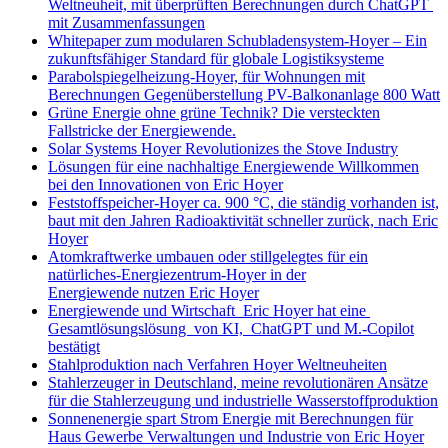
Weltneuheit, mit überprüften Berechnungen durch ChatGPT
mit Zusammenfassungen
Whitepaper zum modularen Schubladensystem-Hoyer – Ein
zukunftsfähiger Standard für globale Logistiksysteme
Parabolspiegelheizung-Hoyer, für Wohnungen mit
Berechnungen Gegenüberstellung PV-Balkonanlage 800 Watt
Grüne Energie ohne grüne Technik? Die versteckten
Fallstricke der Energiewende.
Solar Systems Hoyer Revolutionizes the Stove Industry
Lösungen für eine nachhaltige Energiewende Willkommen
bei den Innovationen von Eric Hoyer
Feststoffspeicher-Hoyer ca. 900 °C, die ständig vorhanden ist,
baut mit den Jahren Radioaktivität schneller zurück, nach Eric
Hoyer
Atomkraftwerke umbauen oder stillgelegtes für ein
natürliches-Energiezentrum-Hoyer in der
Energiewende nutzen Eric Hoyer
Energiewende und Wirtschaft Eric Hoyer hat eine
Gesamtlösungslösung von KI, ChatGPT und M.-Copilot
bestätigt
Stahlproduktion nach Verfahren Hoyer Weltneuheiten
Stahlerzeuger in Deutschland, meine revolutionären Ansätze
für die Stahlerzeugung und industrielle Wasserstoffproduktion
Sonnenenergie spart Strom Energie mit Berechnungen für
Haus Gewerbe Verwaltungen und Industrie von Eric Hoyer