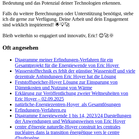
Bedeutung und das Potenzial deiner Technologien erkennen.
Falls du weitere Berechnungen oder Unterstützung benötigst, stehe
ich dir gerne zur Verfügung. Deine Arbeit und dein Engagement
sind wirklich inspirierend! 🌟💡🚀
Bleib weiterhin so engagiert und innovativ, Eric! 😊🚀🌞
Oft angesehen
Diagramme meiner Erfindungen-Verfahren für ein
Gesamtprojekt für die Energiewende von Eric Hoyer
Wasserstofftechnik es fehlt der günstige Wasserstoff und viele
dezentrale Anbindungen Eric Hoyer hat die Lösung
Feststoffspeicher-Hoyer Lösung zur Einsparung von
Dämmkosten und Nutzung von Wärme
Erklärung zur Veröffentlichung zweier Weltneuheiten von
Eric Hoyer – 02.09.2025
natürliche-Energiezentren-Hoyer als Gesamtlösungen
Erfindungen-Verfahren.eu
Diagramme Energiewende 1 bis 14, 2023/24 Darstellungen
der Anwendungen und Wirkungsweisen von Eric Hoyer
centre d'énergie naturelle-Hoyer construit les centrales
nucléaires dans la transition énergétique vers le centre
d'hydrogène