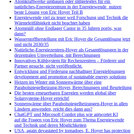
Atomkraftwerke umbauen oder stillgelegtes für ein
natürliches-Energiezentrum in der Energiewende nutzen
beste Lösung von Eric Hoyer Teil B
Energiewende viel zu teuer weil Forschung und Technik die
Wärmeleitfähigkeit nicht beachtet haben
Atommüll ohne Endlager Castor in 35 Jahren porös, was
dann?
Wasserstoffherstellung mit Eric Hoyer die Gesamtlösung jetzt
und nicht 2030/35
Natürliche-Energiezentren-Hoyer als Gesamtlösungen in der
dezentralen Umverteilung, mit Berechnungen
Innovatives Kühlsystem für Rechenzentren – Förderer und
Partner gesucht, nicht veröffentlicht.
Entwicklung und Förderung nachhaltiger Energielösungen
development and promotion of sustainable energy solutions
Heizen im Winter mit Sonnenwärme über eine
Parabolspiegelheizung-Hoyer, Berechnungen und Beurteilung
Die besten erneuerbaren Energien werden global über
Solarsysteme-Hoyer erreicht!
Sonnenwärme über Parabolspiegelheizungen-Hoyer in allen
Ländern anwenden, reicht dies dann aus?
ChatGPT und Mircosoft Copilot plus wie antwortet KI
auf die Fragen von Eric Hoyer zum Thema Energiewende
und Technik und deren Möglichkeiten
USA, again devastated by tornadoes, E. Hoyer has protection