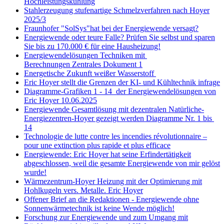
Hochleistungskühlung
Stahlerzeugung stufenartige Schmelzverfahren nach Hoyer
2025/3
Fraunhofer "SolSys"hat bei der Energiewende versagt?
Energiewende oder teure Falle? Prüfen Sie selbst und sparen
Sie bis zu 170.000 € für eine Hausheizung!
Energiewendelösungen Techniken mit
Berechnungen Zentrales Dokument 1
Energetische Zukunft weißer Wasserstoff
Eric Hoyer stellt die Grenzen der KI- und Kühltechnik infrage
Diagramme-Grafiken 1 - 14 der Energiewendelösungen von
Eric Hoyer 10.06.2025
Energiewende Gesamtlösung mit dezentralen Natürliche-
Energiezentren-Hoyer gezeigt werden Diagramme Nr. 1 bis
14
Technologie de lutte contre les incendies révolutionnaire –
pour une extinction plus rapide et plus efficace
Energiewende: Eric Hoyer hat seine Erfindertätigkeit
abgeschlossen, weil die gesamte Energiewende von mir gelöst
wurde!
Wärmezentrum-Hoyer Heizung mit der Optimierung mit
Hohlkugeln vers. Metalle. Eric Hoyer
Offener Brief an die Redaktionen - Energiewende ohne
Sonnenwärmetechnik ist keine Wende möglich!
Forschung zur Energiewende und zum Umgang mit