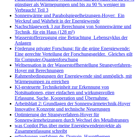
günstiger als Wärmepumpen und bis zu 90 % weniger im
Verbrauch! Teil 3
Sonnenwärme und Parabolspiegelheizungen-Hoyer: Ein
Weckruf und Wahrheit in der Energiewende
Nachschlagewerk 3 zur Berechnung von Sonnenwärme und
Technik, für ein Haus (128 m²)
Wasserstofferzeugung eine Betrachtung Lebenszyklus der
Anlagen
Förderung privater Forschung: für die grüne Energiewende:
Eine gerechte Verteilung der Forschungsgelder. Gleiches gilt
für Computer-Quantenforschung
Weltsensation in der Wasserstoffherstellung Strangverfahren-
Hoyer mit Berechnungen
Rahmenbedingungen der Energiewende sind unmöglich, mit
Wärmepumpen zu erreichen
KI-gesteuerte Technikeinheit zur Erkennung von
Notsituationen, einer einfachen und wirkungsvollen
Erfassung. Suche, Kooperation und Übernahme.
Arbeitsblatt 2: Grundlagen der Sonnenwärmetechnik-Hoyer
Innovative Konzepte und technische Neuerungen
Optimierung der Strangverfahren-Hoyer für
Sonnenwärmeheizungen durch Wechsel des Metallstranges
was Copilot Plus über meine Energiewendeprojekte als
Zusammenfassung schreibt
erfindungen-verfahren.de Domain Hauptthemen