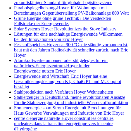
zukunftsfähiger Standard für globale Logistiksysteme
Parabolspiegelheizung-Hoyer, für Wohnungen mit
Berechnungen Gegenüberstellung PV-Balkonanlage 800 Watt
Grüne Energie ohne grüne Technik? Die versteckten
Fallstricke der Energiewende.
Solar Systems Hoyer Revolutionizes the Stove Industry
Lösungen für eine nachhaltige Energiewende Willkommen
bei den Innovationen von Eric Hoyer
Feststoffspeicher-Hoyer ca. 900 °C, die ständig vorhanden ist,
baut mit den Jahren Radioaktivität schneller zurück, nach Eric
Hoyer
Atomkraftwerke umbauen oder stillgelegtes für ein
natürliches-Energiezentrum-Hoyer in der
Energiewende nutzen Eric Hoyer
Energiewende und Wirtschaft Eric Hoyer hat eine
Gesamtlösungslösung von KI, ChatGPT und M.-Copilot
bestätigt
Stahlproduktion nach Verfahren Hoyer Weltneuheiten
Stahlerzeuger in Deutschland, meine revolutionären Ansätze
für die Stahlerzeugung und industrielle Wasserstoffproduktion
Sonnenenergie spart Strom Energie mit Berechnungen für
Haus Gewerbe Verwaltungen und Industrie von Eric Hoyer
centre d'énergie naturelle-Hoyer construit les centrales
nucléaires dans la transition énergétique vers le centre
d'hydrogène