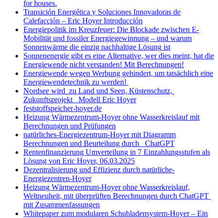
for houses.
Transición Energética y Soluciones Innovadoras de
Calefacción – Eric Hoyer Introducción
Energiepolitik im Kreuzfeuer: Die Blockade zwischen E-
Mobilität und fossiler Energiegewinnung – und warum
Sonnenwärme die einzig nachhaltige Lösung ist
Sonnenenergie gibt es eine Alternative, wer dies meint, hat die
Energiewende nicht verstanden! Mit Berechnungen!
Energiewende wegen Werbung gehindert, um tatsächlich eine
Energiewendetechnik zu werden!
Nordsee wird zu Land und Seen, Küstenschutz,
Zukunftsprojekt Modell Eric Hoyer
feststoffspeicher-hoyer.de
Heizung Wärmezentrum-Hoyer ohne Wasserkreislauf mit
Berechnungen und Prüfungen
natürliches-Energiezentrum-Hoyer mit Diagramm
Berechnungen und Beurteilung durch ChatGPT
Rentenfinanzierung Umverteilung in 7 Einzahlungsstufen als
Lösung von Eric Hoyer, 06.03.2025
Dezentralisierung und Effizienz durch natürliche-
Energiezentren-Hoyer
Heizung Wärmezentrum-Hoyer ohne Wasserkreislauf,
Weltneuheit, mit überprüften Berechnungen durch ChatGPT
mit Zusammenfassungen
Whitepaper zum modularen Schubladensystem-Hoyer – Ein