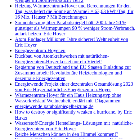
weniger im Stormverbrauch! Teil 2
Heizung Wärmezentrum-Hoyer und Berechnungen für den
Tag, was liefert die Sonne an Wärme? = 63,63 kWh/Tag, für
16 Mio. Häuser ? Mit Berechnungen
Sonnenheizung über Parabolspiegel hält 200 Jahre 50 %
günstiger als Wärmepumpen 90 % weniger Strom-Verbrauch,
autark heizen Eric Hoyer
Atom-Endlager Millionen Jahre sicherer! Weltneuheit von
Eric Hoyer
Energiezentrum-Hoyer.eu
Rückbau von Atomkraftwerken mit natürlichen-
Energiezentren-Hoyer kostet nur ein Viertel!
Regierung von Deutschland und EU Staaten Einladung zur
Zusammenarbeit: Revolutionäre Heiztechnologien und
dezentrale Energiezentren
Energiewende Projekt einer dezentralen Gesamtlösung 2023
von Eric Hoyer natürliche-Energiezentren-Hoyer
Wärmezentrum-Hoyer für ein Haus Heizungstyp ohne
Wasserkreislauf Weltneuheit, erklärt mit Diagrammen
energiewende-parabolspiegelheizung.de
How to destroy or significantly weaken a hurricane, by Eric
Hoyer
Wasserstoff-Energie Herstellungs- Lösungen mit natürliche-
Energiezentren von Eric Hoyer
Reiche Menschen können in den Himmel kommen!?