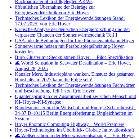
Rückbaumaterial in stillgelegten AKWs
öffentlichen Übernahme der Beiträge zur
Energiewendetechnik von Eric Hoyer
Technisches Lexikon der Energiewendelösungen Stand:
17.07.2025, von Eric Hoyer
Kritische Analyse der deutschen Energieforschung und der
verpassten Chancen der Sonnenwärmetechnik Teil 1
USA: ideale Bedingungen für Ihre Photonenautobahn-Hoyer
Sonnenwärme heizen mit Parabolspiegelheizung-Hoyer,
kostenlos
Büro‑Cluster mit Steckplatinen‑Hoyer — Pilot‑Spezifikation
🌊 World Sensation in Seawater Desalination – Eric Hoyer,
August 28, 2025
Kanzler Merz, Industriepläne wanken, Einsturz des gesamten
Haushalts im 2027 kann die Folge sein!
Technisches Lexikon der Energiewendelösungen Fachwörter
und Beschreibung Teil 1 von Eric Hoyer
Quantensprung in der Zusammenarbeit zwischen Mensch und
KI- Hoyer–KI-Synapse
Bundesministerium für Wirtschaft und Energie Scharnhorststr.
34-37 D-10115 Berlin Energieförderung: Ungleichheiten im
System
Hoyer Photonic Computing Highway – World Premiere
Hoyer-Technologien im Überblick- Globale Innovationskraft
🌊 Weltsensation in der Meerwasserentsalzung – Eric Hoyer,