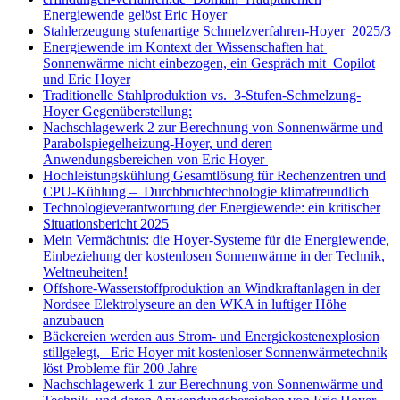
Energiewende gelöst Eric Hoyer
Stahlerzeugung stufenartige Schmelzverfahren-Hoyer 2025/3
Energiewende im Kontext der Wissenschaften hat
Sonnenwärme nicht einbezogen, ein Gespräch mit Copilot
und Eric Hoyer
Traditionelle Stahlproduktion vs. 3-Stufen-Schmelzung-
Hoyer Gegenüberstellung:
Nachschlagewerk 2 zur Berechnung von Sonnenwärme und
Parabolspiegelheizung-Hoyer, und deren
Anwendungsbereichen von Eric Hoyer
Hochleistungskühlung Gesamtlösung für Rechenzentren und
CPU-Kühlung – Durchbruchtechnologie klimafreundlich
Technologieverantwortung der Energiewende: ein kritischer
Situationsbericht 2025
Mein Vermächtnis: die Hoyer-Systeme für die Energiewende,
Einbeziehung der kostenlosen Sonnenwärme in der Technik,
Weltneuheiten!
Offshore-Wasserstoffproduktion an Windkraftanlagen in der
Nordsee Elektrolyseure an den WKA in luftiger Höhe
anzubauen
Bäckereien werden aus Strom- und Energiekostenexplosion
stillgelegt, Eric Hoyer mit kostenloser Sonnenwärmetechnik
löst Probleme für 200 Jahre
Nachschlagewerk 1 zur Berechnung von Sonnenwärme und