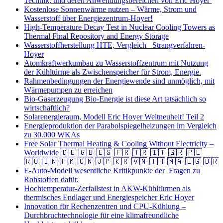
Technik, und deren Anwendungsbereichen von Eric Hoyer
Kostenlose Sonnenwärme nutzen – Wärme, Strom und
Wasserstoff über Energiezentrum-Hoyer!
High-Temperature Decay Test in Nuclear Cooling Towers as
Thermal Final Repository and Energy Storage
Wasserstoffherstellung HTE, Vergleich Strangverfahren-
Hoyer
Atomkraftwerkumbau zu Wasserstoffzentrum mit Nutzung
der Kühltürme als Zwischenspeicher für Strom, Energie.
Rahmenbedingungen der Energiewende sind unmöglich, mit
Wärmepumpen zu erreichen
Bio-Gaserzeugung Bio-Energie ist diese Art tatsächlich so
wirtschaftlich?
Solarenergieraum, Modell Eric Hoyer Weltneuheit! Teil 2
Energieproduktion der Parabolspiegelheizungen im Vergleich
zu 30.000 WKAs
Free Solar Thermal Heating & Cooling Without Electricity –
Worldwide 🇩🇪 🇬🇧 🇪🇸 🇫🇷 🇹🇷 🇮🇹 🇬🇷 🇵🇱
🇷🇺 🇮🇳 🇵🇰 🇨🇳 🇯🇵 🇰🇷 🇻🇳 🇹🇭 🇲🇦 🇪🇬 🇧🇷
E-Auto-Modell wesentliche Kritikpunkte der Fragen zu
Rohstoffen dafür.
Hochtemperatur-Zerfallstest in AKW-Kühltürmen als
thermisches Endlager und Energiespeicher Eric Hoyer
Innovation für Rechenzentren und CPU-Kühlung –
Durchbruchtechnologie für eine klimafreundliche