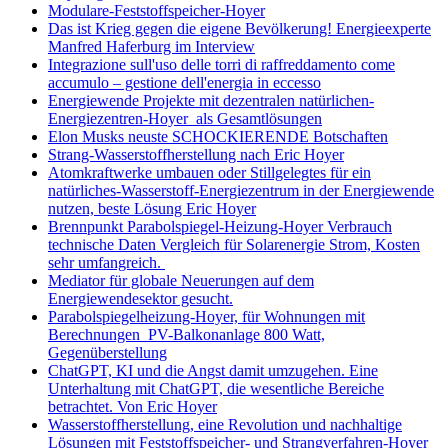
Modulare-Feststoffspeicher-Hoyer
Das ist Krieg gegen die eigene Bevölkerung! Energieexperte
Manfred Haferburg im Interview
Integrazione sull'uso delle torri di raffreddamento come
accumulo – gestione dell'energia in eccesso
Energiewende Projekte mit dezentralen natürlichen-
Energiezentren-Hoyer als Gesamtlösungen
Elon Musks neuste SCHOCKIERENDE Botschaften
Strang-Wasserstoffherstellung nach Eric Hoyer
Atomkraftwerke umbauen oder Stillgelegtes für ein
natürliches-Wasserstoff-Energiezentrum in der Energiewende
nutzen, beste Lösung Eric Hoyer
Brennpunkt Parabolspiegel-Heizung-Hoyer Verbrauch
technische Daten Vergleich für Solarenergie Strom, Kosten
sehr umfangreich.
Mediator für globale Neuerungen auf dem
Energiewendesektor gesucht.
Parabolspiegelheizung-Hoyer, für Wohnungen mit
Berechnungen PV-Balkonanlage 800 Watt,
Gegenüberstellung
ChatGPT, KI und die Angst damit umzugehen. Eine
Unterhaltung mit ChatGPT, die wesentliche Bereiche
betrachtet. Von Eric Hoyer
Wasserstoffherstellung, eine Revolution und nachhaltige
Lösungen mit Feststoffspeicher- und Strangverfahren-Hoyer