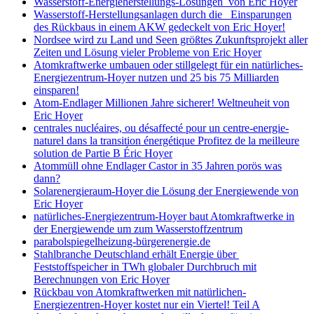
Wasserstoff-Energieherstellungs-Lösungen von Eric Hoyer
Wasserstoff-Herstellungsanlagen durch die Einsparungen
des Rückbaus in einem AKW gedeckelt von Eric Hoyer!
Nordsee wird zu Land und Seen größtes Zukunftsprojekt aller
Zeiten und Lösung vieler Probleme von Eric Hoyer
Atomkraftwerke umbauen oder stillgelegt für ein natürliches-
Energiezentrum-Hoyer nutzen und 25 bis 75 Milliarden
einsparen!
Atom-Endlager Millionen Jahre sicherer! Weltneuheit von
Eric Hoyer
centrales nucléaires, ou désaffecté pour un centre-energie-
naturel dans la transition énergétique Profitez de la meilleure
solution de Partie B Éric Hoyer
Atommüll ohne Endlager Castor in 35 Jahren porös was
dann?
Solarenergieraum-Hoyer die Lösung der Energiewende von
Eric Hoyer
natürliches-Energiezentrum-Hoyer baut Atomkraftwerke in
der Energiewende um zum Wasserstoffzentrum
parabolspiegelheizung-bürgerenergie.de
Stahlbranche Deutschland erhält Energie über
Feststoffspeicher in TWh globaler Durchbruch mit
Berechnungen von Eric Hoyer
Rückbau von Atomkraftwerken mit natürlichen-
Energiezentren-Hoyer kostet nur ein Viertel! Teil A