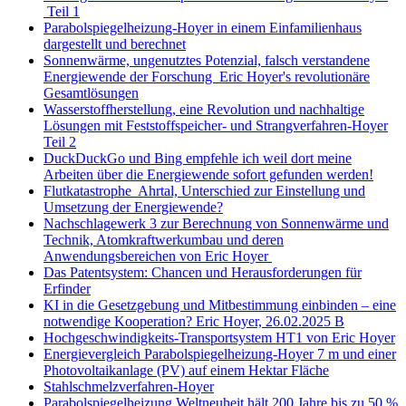
Teil 1
Parabolspiegelheizung-Hoyer in einem Einfamilienhaus
dargestellt und berechnet
Sonnenwärme, ungenutztes Potenzial, falsch verstandene
Energiewende der Forschung Eric Hoyer's revolutionäre
Gesamtlösungen
Wasserstoffherstellung, eine Revolution und nachhaltige
Lösungen mit Feststoffspeicher- und Strangverfahren-Hoyer
Teil 2
DuckDuckGo und Bing empfehle ich weil dort meine
Arbeiten über die Energiewende sofort gefunden werden!
Flutkatastrophe Ahrtal, Unterschied zur Einstellung und
Umsetzung der Energiewende?
Nachschlagewerk 3 zur Berechnung von Sonnenwärme und
Technik, Atomkraftwerkumbau und deren
Anwendungsbereichen von Eric Hoyer
Das Patentsystem: Chancen und Herausforderungen für
Erfinder
KI in die Gesetzgebung und Mitbestimmung einbinden – eine
notwendige Kooperation? Eric Hoyer, 26.02.2025 B
Hochgeschwindigkeits-Transportsystem HT1 von Eric Hoyer
Energievergleich Parabolspiegelheizung-Hoyer 7 m und einer
Photovoltaikanlage (PV) auf einem Hektar Fläche
Stahlschmelzverfahren-Hoyer
Parabolspiegelheizung Weltneuheit hält 200 Jahre bis zu 50 %